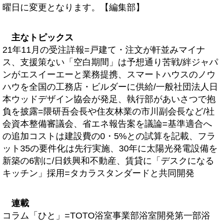
曜日に変更となります。【編集部】
主なトピックス
21年11月の受注詳報=戸建て・注文が軒並みマイナ
ス、支援策ない「空白期間」は予想通り苦戦/絆ジャパ
ンがエスイーエーと業務提携、スマートハウスのノウ
ハウを全国の工務店・ビルダーに供給/一般社団法人日
本ウッドデザイン協会が発足、執行部があいさつで抱
負を披露=隈研吾会長や住友林業の市川副会長など/社
会資本整備審議会、省エネ報告案を議論=基準適合へ
の追加コストは建設費の0・5%との試算を記載、フラ
ット35の要件化は先行実施、30年に太陽光発電設備を
新築の6割に/日鉄興和不動産、賃貸に「デスクになる
キッチン」採用=タカラスタンダードと共同開発
連載
コラム「ひと」=TOTO浴室事業部浴室開発第一部浴