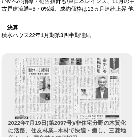
いMへの指導・勧告指針も/東日本レインズ、11月の中
古戸建流通=5・0%減、成約価格は13ヵ月連続上昇 他
決算
積水ハウス22年1月期第3四半期連結
2022年7月19日(第2097号)/非住宅分野の木質化
に活路、住友林業=木材で快適・癒し、三菱地