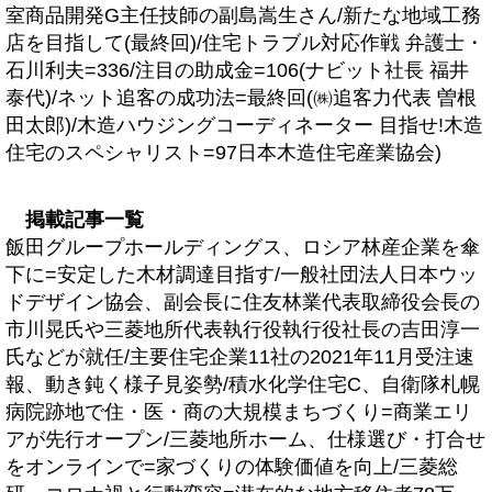
室商品開発G主任技師の副島嵩生さん/新たな地域工務
店を目指して(最終回)/住宅トラブル対応作戦 弁護士・
石川利夫=336/注目の助成金=106(ナビット社長 福井
泰代)/ネット追客の成功法=最終回(㈱追客力代表 曽根
田太郎)/木造ハウジングコーディネーター 目指せ!木造
住宅のスペシャリスト=97日本木造住宅産業協会)
掲載記事一覧
飯田グループホールディングス、ロシア林産企業を傘
下に=安定した木材調達目指す/一般社団法人日本ウッ
ドデザイン協会、副会長に住友林業代表取締役会長の
市川晃氏や三菱地所代表執行役執行役社長の吉田淳一
氏などが就任/主要住宅企業11社の2021年11月受注速
報、動き鈍く様子見姿勢/積水化学住宅C、自衛隊札幌
病院跡地で住・医・商の大規模まちづくり=商業エリ
アが先行オープン/三菱地所ホーム、仕様選び・打合せ
をオンラインで=家づくりの体験価値を向上/三菱総