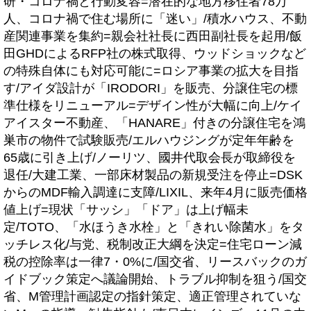
研・コロナ禍と行動変容=潜在的な地方移住者78万
人、コロナ禍で住む場所に「迷い」/積水ハウス、不動
産関連事業を集約=親会社社長に西田副社長を起用/飯
田GHDによるRFP社の株式取得、ウッドショックなど
の特殊自体にも対応可能に=ロシア事業の拡大を目指
す/アイダ設計が「IRODORI」を販売、分譲住宅の標
準仕様をリニューアル=デザイン性が大幅に向上/ケイ
アイスター不動産、「HANARE」付きの分譲住宅を鴻
巣市の物件で試験販売/エルハウジングが定年年齢を
65歳に引き上げ/ノーリツ、國井代取会長が取締役を
退任/大建工業、一部床材製品の新規受注を停止=DSK
からのMDF輸入調達に支障/LIXIL、来年4月に販売価格
値上げ=現状「サッシ」「ドア」は上げ幅未
定/TOTO、「水ほうき水栓」と「きれい除菌水」をタ
ッチレス化/与党、税制改正大綱を決定=住宅ローン減
税の控除率は一律7・0%に/国交省、リースバックのガ
イドブック策定へ議論開始、トラブル抑制を狙う/国交
省、M管理計画認定の指針策定、適正管理されていな