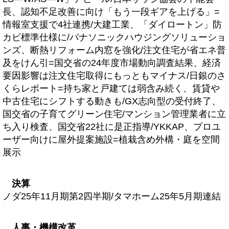
長、認知不足改善に向け「もう一段ギアを上げる」=
情報室支援で4社連携/大建工業、「ダイロートン」防
カビ標準仕様に/パナソニックハウジングソリューショ
ンズ、断熱リフォーム内窓を強化/注文住宅が省エネ普
及をけん引=国交省の24年度市場動向調査結果、経済
要因影響は注文住宅取得にもっともマイナス/日銀のさ
くらレポート=持ち家と戸建ては弱含み続く、賃貸や
中古住宅にシフトする動きも/GX志向型の受付終了、
国交省の子育てグリーン住宅/マンション管理業者に立
ち入り検査、国交省22社に是正指導/YKKAP、プロユ
ーザー向けに屋外提案施設=植栽含め外構・庭を空間
展示
決算
ノダ25年11月期第2四半期/タマホーム25年5月期連結
人事・機構改革