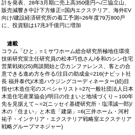
計を発表、28年3月期に売上高350億円へ/三協立山、
販売減響き中計下方修正=国内エクステリア、海外EV
向け/建設経済研究所の着工予測=26年度79万800戸
に、投資額は17兆3千億円に増加
連載
コラム「ひと」=ミサワホーム総合研究所極地住環境
技術研究室主任研究員の松本巧也さん/令和のシン住宅
営業戦術(25)商談開始と⑦カンファレンス、客との合
意できる進め方を作る/注目の助成金=216(ナビット社
長 福井泰代)/木造ハウジングコーディネーター(続)目
指せ!木造住宅のスペシャリスト=27(一般社団法人日本
木造住宅産業協会)/明日の住まいと地域づくり～100年
先を見据えて～=2(ニッセイ基礎研究所・塩澤誠一郎)/
木の「住まい」と木造「建築」=6(三井ホーム・河村
祐子・インテリア・エクステリア戦略室エクステリア
戦略グループマネジャー)