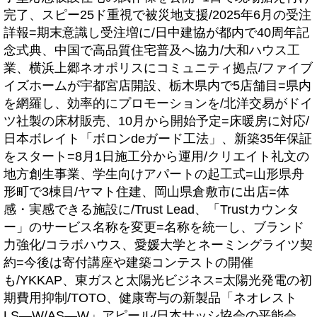
完了、スピー25ド重視で被災地支援/2025年6月の受注
詳報=期末意識し受注増に/日中建協が都内で40周年記
念式典、中国で高品質住宅普及へ協力/大和ハウス工
業、横浜上郷ネオポリスにコミュニティ拠点/ファイブ
イズホームが宇都宮店開設、栃木県内で5店舗目=県内
を網羅し、効率的にプロモーションを/北洋交易がドイ
ツ社製の床材販売、10月から開始予定=床暖房に対応/
日本ボレイト「ボロンdeガード工法」、新築35年保証
をスタート=8月1日施工分から運用/クリエイト礼文の
地方創生事業、学生向けアパートの起工式=山形県舟
形町で3棟目/ヤマト住建、岡山県倉敷市に出店=体
感・実感できる施設に/Trust Lead、「Trustカウンタ
ー」のサービス名称を変更=名称を統一し、ブランド
力強化/コラボハウス、愛媛大学とネーミングライツ契
約=今後は寄付講座や建築コンテストの開催
も/YKKAP、東ガスと太陽光ビジネス=太陽光発電の初
期費用抑制/TOTO、健康寄与の新製品「ネオレスト
LS―W/AS―W」アピール/日本サッシ協会の平能会