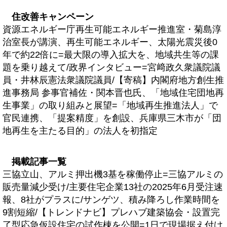
住改善キャンペーン
資源エネルギー庁再生可能エネルギー推進室・菊島淳
治室長が講演、再生可能エネルギー、太陽光震災後0
年で約22倍に=最大限の導入拡大を、地域共生等の課
題を乗り越えて/政界インタビュー=宮﨑政久衆議院議
員・井林辰憲法衆議院議員/【寄稿】内閣府地方創生推
進事務局 参事官補佐・関本晋也氏、「地域住宅団地再
生事業」の取り組みと展望=「地域再生推進法人」で
官民連携、「提案精度」を創設、兵庫県三木市が「団
地再生を主たる目的」の法人を初指定
掲載記事一覧
三協立山、アルミ押出機3基を稼働停止=三協アルミの
販売量減少受け/主要住宅企業13社の2025年6月受注速
報、8社がプラスに/サンゲツ、積み降ろし作業時間を
9割短縮/【トレンドナビ】プレハブ建築協会・設置完
了型応急仮設住宅の試作棟を公開=1日で現場据え付け