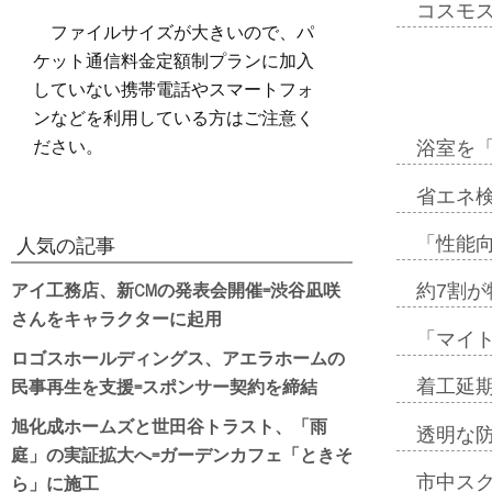
コスモ
ファイルサイズが大きいので、パ
ケット通信料金定額制プランに加入
していない携帯電話やスマートフォ
ンなどを利用している方はご注意く
ださい。
浴室を
省エネ検
「性能向
人気の記事
アイ工務店、新CMの発表会開催=渋谷凪咲
約7割が
さんをキャラクターに起用
「マイ
ロゴスホールディングス、アエラホームの
民事再生を支援=スポンサー契約を締結
着工延期
旭化成ホームズと世田谷トラスト、「雨
透明な
庭」の実証拡大へ=ガーデンカフェ「ときそ
ら」に施工
市中ス