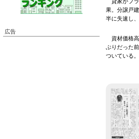
貸家がプラ
果。分譲戸
半に失速し
広告
資材価格
ぶりだった
ついている