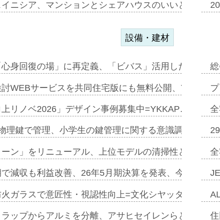
スイニシア、マンションとシェアハウスのいいとこどり
2
設備・建材
「心身回復の場」に再定義、「ビバス」活用した新入浴法
総
討WEBサービスを共同住宅版にも無料公開、YKKAP
プ
上リノベ2026」デザイン事例募集中=YKKAP…
全
物理鍵で管理、小学生の鍵管理に関する意識調査=Natur
2
トーン」をリニューアル、上位モデルの清掃性と安全性追
全
で減収も利益改善、26年5月期決算を発表、今期は増収
J
防火ガラスで意匠性・視認性向上=文化シヤッター…
A
クラップからアルミを分離、アサヒセイレンらと協働開発
住