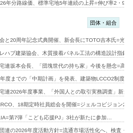
のコリビング…
026年分路線価、標準宅地5年連続の上昇=伸び率2・9%
団体・組合
を提案=P…
会と20周年記念式典開催、新会長にTOTO吉本氏=光触
とワンビ…
レハブ建築協会、木質接着パネル工法の構造設計指針を
宅連坂本会長、「団塊世代の持ち家」今後を懸念=高齢
e…
9年度までの「中期計画」を発表、建築物LCCO2制度へ
加=リンナ…
宅連2026年度事業、「外国人との取引実務調査」新規に
見込む=…
ERCO、18期定時社員総会を開催=ジェルコビジョン203
LIA=第7弾「こども応援PJ」3社が新たに参加…
開始=三協…
団連の2026年度活動方針=流通市場活性化へ、検査・