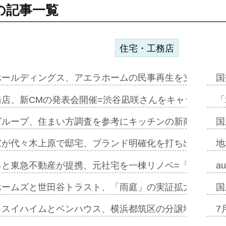
の記事一覧
住宅・工務店
ホールディングス、アエラホームの民事再生を支援=スポ
国
務店、新CMの発表会開催=渋谷凪咲さんをキャラクター
「
グループ、住まい方調査を参考にキッチンの新商品=「フ
国
家が代々木上原で邸宅、ブランド明確化を打ち出す=年内
地
ると東急不動産が提携、元社宅を一棟リノベ=「職住遊」
a
ホームズと世田谷トラスト、「雨庭」の実証拡大へ=ガー
国
キスイハイムとベンハウス、横浜都筑区の分譲地開発で初
7