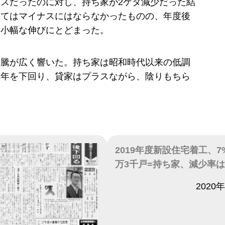
スだったのに対し、持ち家が2ケタ減少だった結
建てはマイナスにはならなかったものの、年度後
、小幅な伸びにとどまった。
高騰が広く響いた。持ち家は昭和時代以来の低調
前年を下回り、貸家はプラスながら、陰りもちら
。
2019年度新設住宅着工、7
万3千戸=持ち家、減少率
日付
2020