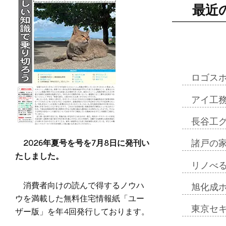
最近
ロゴス
アイ工
長谷工
2026年夏号を号を7月8日に発刊い
諸戸の
たしました。
リノべ
消費者向けの読んで得するノウハ
旭化成
ウを満載した無料住宅情報紙「ユー
東京セ
ザー版」を年4回発行しております。