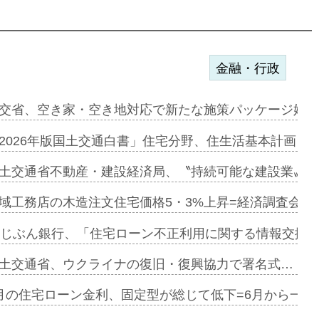
金融・行政
ンサー契約…
交省、空き家・空き地対応で新たな施策パッケージ始動
に起用…
2026年版国土交通白書」住宅分野、住生活基本計画を
ァミーレキ…
土交通省不動産・建設経済局、〝持続可能な建設業〟の
にも城南エ…
域工務店の木造注文住宅価格5・3%上昇=経済調査会「
融合型の賃…
uじぶん銀行、「住宅ローン不正利用に関する情報交換協
デンカフェ…
土交通省、ウクライナの復旧・復興協力で署名式…
協業=お互…
月の住宅ローン金利、固定型が総じて低下=6月から一転