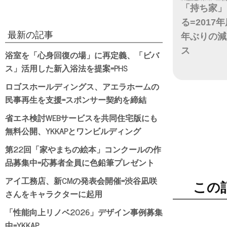
「持ち家」
る=201
最新の記事
年ぶりの減
ス
浴室を「心身回復の場」に再定義、「ビバ
ス」活用した新入浴法を提案=PHS
日付
ロゴスホールディングス、アエラホームの
民事再生を支援=スポンサー契約を締結
省エネ検討WEBサービスを共同住宅版にも
無料公開、YKKAPとワンビルディング
第22回「家やまちの絵本」コンクールの作
品募集中=応募者全員に色鉛筆プレゼント
アイ工務店、新CMの発表会開催=渋谷凪咲
この
さんをキャラクターに起用
「性能向上リノベ2026」デザイン事例募集
中=YKKAP