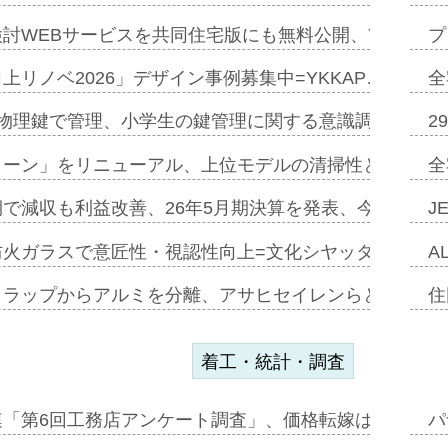
討WEBサービスを共同住宅版にも無料公開、YKKAP
プ
上リノベ2026」デザイン事例募集中=YKKAP…
全
物理鍵で管理、小学生の鍵管理に関する意識調査=Natur
2
トーン」をリニューアル、上位モデルの清掃性と安全性追
全
で減収も利益改善、26年5月期決算を発表、今期は増収
J
防火ガラスで意匠性・視認性向上=文化シヤッター…
A
クラップからアルミを分離、アサヒセイレンらと協働開発
住
着工・統計・調査
連「第6回工務店アンケート調査」、価格転嫁は十分に進
パ