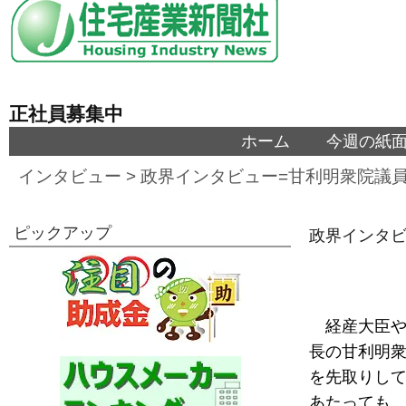
正社員募集中
ホーム
今週の紙
インタビュー
>
政界インタビュー=甘利明衆院議
ピックアップ
政界インタビ
経産大臣
長の甘利明
を先取りし
あたっても