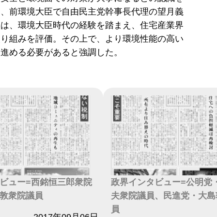
た、前環境大臣で自由民主党幹事長代理の望月義
員は、環境大臣時代の経験を踏まえ、住宅産業界
取り組みを評価。その上で、より環境性能の高い
を進める必要があると強調した。
ビュー=西銘恒三郎衆院
政界インタビュー=公明党
敦衆院議員
夫衆院議員、民進党・大島
員
2017年09月06日