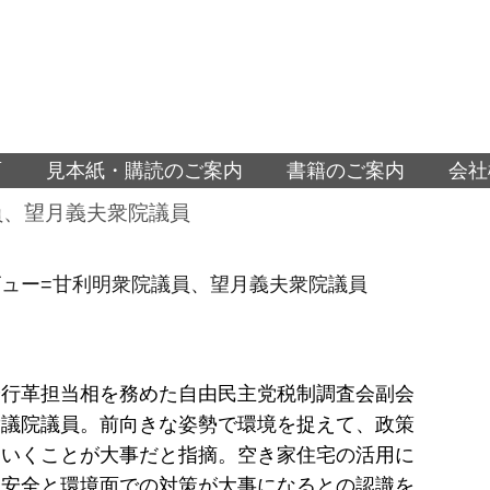
面
見本紙・購読のご案内
書籍のご案内
会社
員、望月義夫衆院議員
ュー=甘利明衆院議員、望月義夫衆院議員
や行革担当相を務めた自由民主党税制調査会副会
衆議院議員。前向きな姿勢で環境を捉えて、政策
ていくことが大事だと指摘。空き家住宅の活用に
、安全と環境面での対策が大事になるとの認識を