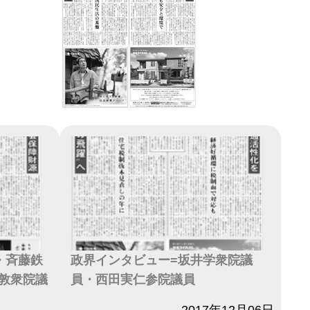
・斉藤鉄
政界インタビュー=坂井学衆院議
敦衆院議
員・西田実仁参院議員
日付
2017年12月06日