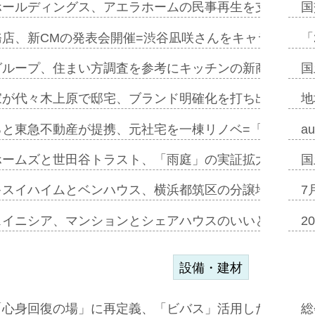
ホールディングス、アエラホームの民事再生を支援=スポ
国
務店、新CMの発表会開催=渋谷凪咲さんをキャラクター
「
グループ、住まい方調査を参考にキッチンの新商品=「フ
国
家が代々木上原で邸宅、ブランド明確化を打ち出す=年内
地
ると東急不動産が提携、元社宅を一棟リノベ=「職住遊」
a
ホームズと世田谷トラスト、「雨庭」の実証拡大へ=ガー
国
キスイハイムとベンハウス、横浜都筑区の分譲地開発で初
7
スイニシア、マンションとシェアハウスのいいとこどり
2
設備・建材
「心身回復の場」に再定義、「ビバス」活用した新入浴法
総