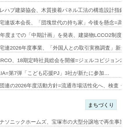
とワンビ…
レハブ建築協会、木質接着パネル工法の構造設計指針を
宅連坂本会長、「団塊世代の持ち家」今後を懸念=高齢
e…
9年度までの「中期計画」を発表、建築物LCCO2制度へ
加=リンナ…
宅連2026年度事業、「外国人との取引実務調査」新規に
見込む=…
ERCO、18期定時社員総会を開催=ジェルコビジョン203
LIA=第7弾「こども応援PJ」3社が新たに参加…
開始=三協…
団連の2026年度活動方針=流通市場活性化へ、検査・
まちづくり
まず=「物…
ナソニックホームズ、宝塚市の大型分譲地で再生事業を