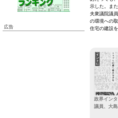
示した。ま
夫衆議院議
の環境への
広告
住宅の建設
政界インタ
議員、大島
日付