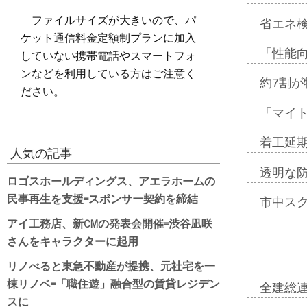
ファイルサイズが大きいので、パ
省エネ検
ケット通信料金定額制プランに加入
していない携帯電話やスマートフォ
「性能向
ンなどを利用している方はご注意く
約7割が
ださい。
「マイ
着工延期
人気の記事
透明な
ロゴスホールディングス、アエラホームの
民事再生を支援=スポンサー契約を締結
市中ス
アイ工務店、新CMの発表会開催=渋谷凪咲
さんをキャラクターに起用
リノべると東急不動産が提携、元社宅を一
棟リノベ=「職住遊」融合型の賃貸レジデン
全建総
スに