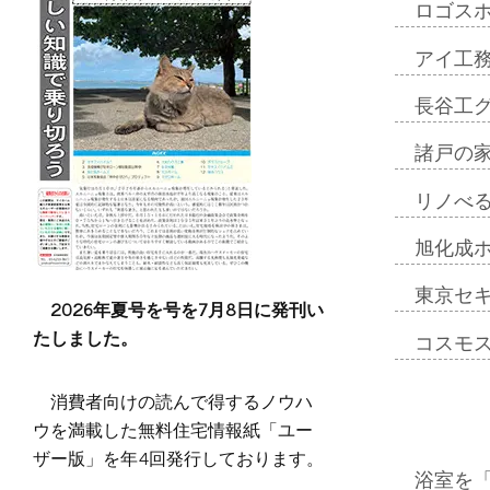
ロゴス
アイ工
長谷工
諸戸の
リノべ
旭化成
東京セ
2026年夏号を号を7月8日に発刊い
たしました。
コスモ
消費者向けの読んで得するノウハ
ウを満載した無料住宅情報紙「ユー
ザー版」を年4回発行しております。
浴室を