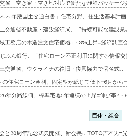
ンサー契約…
交省、空き家・空き地対応で新たな施策パッケージ始動
に起用…
2026年版国土交通白書」住宅分野、住生活基本計画を
ァミーレキ…
土交通省不動産・建設経済局、〝持続可能な建設業〟の
にも城南エ…
域工務店の木造注文住宅価格5・3%上昇=経済調査会「
融合型の賃…
uじぶん銀行、「住宅ローン不正利用に関する情報交換協
デンカフェ…
土交通省、ウクライナの復旧・復興協力で署名式…
協業=お互…
月の住宅ローン金利、固定型が総じて低下=6月から一転
のコリビング…
026年分路線価、標準宅地5年連続の上昇=伸び率2・9%
団体・組合
を提案=P…
会と20周年記念式典開催、新会長にTOTO吉本氏=光触