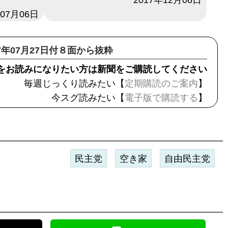
年07月06日
17年07月27日付８面から抜粋
をお読みになりたい方は新聞をご購読してください
毎週じっくり読みたい【
定期購読のご案内
】
今スグ読みたい【
電子版で購読する
】
民主党
空き家
自由民主党