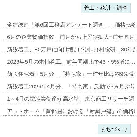
着工・統計・調査
全建総連「第6回工務店アンケート調査」、価格転嫁
6月の企業物価指数、前月から上昇率拡大=前年同月比
新設着工、80万戸に向け増加予測=野村総研、30年
2026年5月の木軸着工、前年同期比で43・5%増に…
新設住宅着工5月分、「持ち家」一昨年比は約9%減=
新設着工2026年4月分、「持ち家」反動で3ヵ月ぶ
1～4月の塗装業倒産が高水準、東京商工リサーチ調
アットホーム「首都圏における『新築戸建』の価格
まちづくり