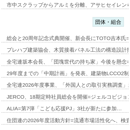
市中スクラップからアルミを分離、アサヒセイレン
団体・組合
総会と20周年記念式典開催、新会長にTOTO吉本氏
プレハブ建築協会、木質接着パネル工法の構造設計
全宅連坂本会長、「団塊世代の持ち家」今後を懸念
29年度までの「中期計画」を発表、建築物LCCO2
全宅連2026年度事業、「外国人との取引実務調査」新
JERCO、18期定時社員総会を開催=ジェルコビジョン
ALIA=第7弾「こども応援PJ」3社が新たに参加…
住団連の2026年度活動方針=流通市場活性化へ、検