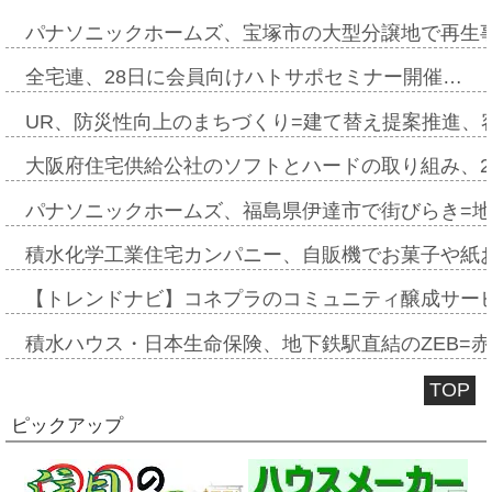
パナソニックホームズ、宝塚市の大型分譲地で再生
全宅連、28日に会員向けハトサポセミナー開催…
UR、防災性向上のまちづくり=建て替え提案推進、
大阪府住宅供給公社のソフトとハードの取り組み、2
パナソニックホームズ、福島県伊達市で街びらき=
積水化学工業住宅カンパニー、自販機でお菓子や紙
【トレンドナビ】コネプラのコミュニティ醸成サー
積水ハウス・日本生命保険、地下鉄駅直結のZEB=赤坂
TOP
ピックアップ