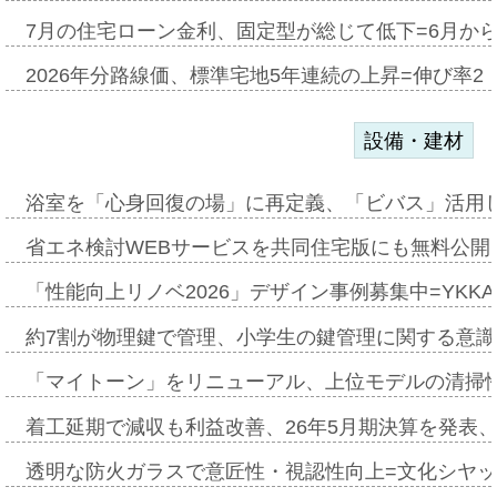
7月の住宅ローン金利、固定型が総じて低下=6月か
2026年分路線価、標準宅地5年連続の上昇=伸び率2・
設備・建材
浴室を「心身回復の場」に再定義、「ビバス」活用し
省エネ検討WEBサービスを共同住宅版にも無料公開、
「性能向上リノベ2026」デザイン事例募集中=YKKA
約7割が物理鍵で管理、小学生の鍵管理に関する意識調査
「マイトーン」をリニューアル、上位モデルの清掃
着工延期で減収も利益改善、26年5月期決算を発表
透明な防火ガラスで意匠性・視認性向上=文化シヤ