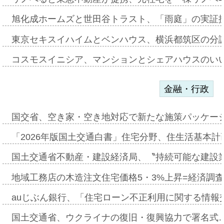
旭化成ホームズと世田谷トラスト、「雨庭」の実証
東京セキスイハイムとベンハウス、横浜都筑区の分
コスモスイニシア、マンションとシェアハウスのい
金融・行政
国交省、空き家・空き地対応で新たな施策パッケー
「2026年版国土交通白書」住宅分野、住生活基本計
国土交通省不動産・建設経済局、〝持続可能な建設
地域工務店の木造注文住宅価格5・3%上昇=経済調
auじぶん銀行、「住宅ローン不正利用に関する情報
国土交通省、ウクライナの復旧・復興協力で署名式