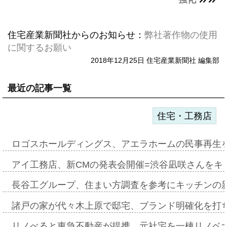
住宅産業新聞社からのお知らせ：
弊社著作物の使用
に関するお願い
2018年12月25日 住宅産業新聞社 編集部
最近の記事一覧
住宅・工務店
ロゴスホールディングス、アエラホームの民事再生
アイ工務店、新CMの発表会開催=渋谷凪咲さんをキ
長谷工グループ、住まい方調査を参考にキッチンの
諸戸の家が代々木上原で邸宅、ブランド明確化を打
リノべると東急不動産が提携、元社宅を一棟リノベ