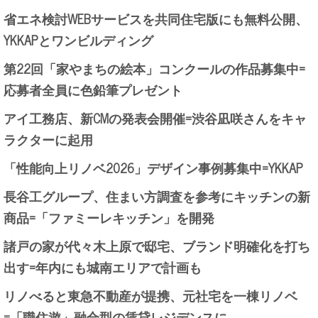
省エネ検討WEBサービスを共同住宅版にも無料公開、
YKKAPとワンビルディング
第22回「家やまちの絵本」コンクールの作品募集中=
応募者全員に色鉛筆プレゼント
アイ工務店、新CMの発表会開催=渋谷凪咲さんをキャ
ラクターに起用
「性能向上リノベ2026」デザイン事例募集中=YKKAP
長谷工グループ、住まい方調査を参考にキッチンの新
商品=「ファミーレキッチン」を開発
諸戸の家が代々木上原で邸宅、ブランド明確化を打ち
出す=年内にも城南エリアで計画も
リノべると東急不動産が提携、元社宅を一棟リノベ
=「職住遊」融合型の賃貸レジデンスに