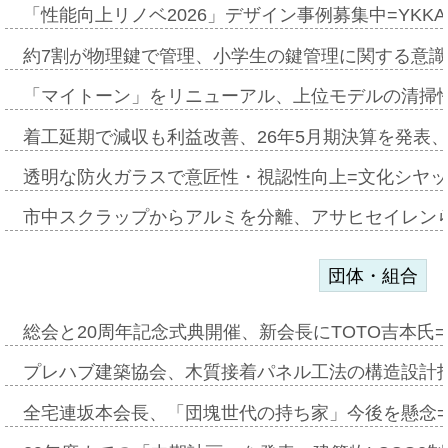
「性能向上リノベ2026」デザイン事例募集中=YKKA
約7割が物理鍵で管理、小学生の鍵管理に関する意識調査
「マイトーン」をリニューアル、上位モデルの清掃
着工延期で減収も利益改善、26年5月期決算を発表
透明な防火ガラスで意匠性・視認性向上=文化シヤ
市中スクラップからアルミを分離、アサヒセイレン
団体・組合
総会と20周年記念式典開催、新会長にTOTO吉本氏
プレハブ建築協会、木質接着パネル工法の構造設計
全宅連坂本会長、「団塊世代の持ち家」今後を懸念