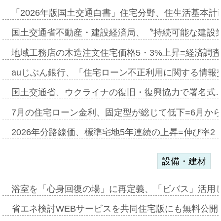
「2026年版国土交通白書」住宅分野、住生活基本計
国土交通省不動産・建設経済局、〝持続可能な建設
地域工務店の木造注文住宅価格5・3%上昇=経済調
auじぶん銀行、「住宅ローン不正利用に関する情報
国土交通省、ウクライナの復旧・復興協力で署名式
7月の住宅ローン金利、固定型が総じて低下=6月か
2026年分路線価、標準宅地5年連続の上昇=伸び率2・
設備・建材
浴室を「心身回復の場」に再定義、「ビバス」活用し
省エネ検討WEBサービスを共同住宅版にも無料公開、