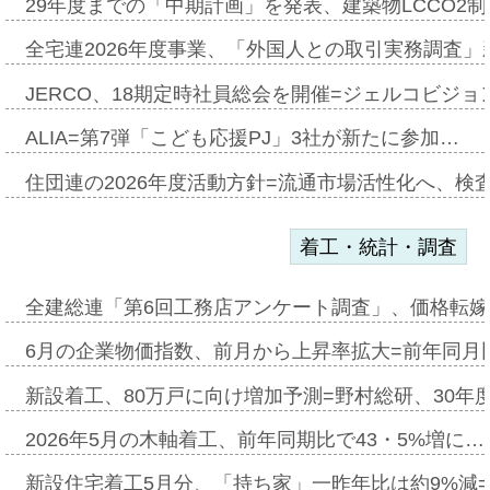
29年度までの「中期計画」を発表、建築物LCCO2
全宅連2026年度事業、「外国人との取引実務調査」新
JERCO、18期定時社員総会を開催=ジェルコビジョン
ALIA=第7弾「こども応援PJ」3社が新たに参加…
住団連の2026年度活動方針=流通市場活性化へ、検
着工・統計・調査
全建総連「第6回工務店アンケート調査」、価格転嫁
6月の企業物価指数、前月から上昇率拡大=前年同月比
新設着工、80万戸に向け増加予測=野村総研、30年
2026年5月の木軸着工、前年同期比で43・5%増に…
新設住宅着工5月分、「持ち家」一昨年比は約9%減=