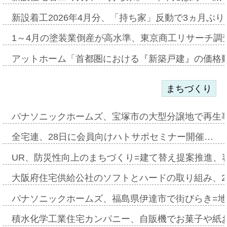
新設着工2026年4月分、「持ち家」反動で3ヵ月ぶ
1～4月の塗装業倒産が高水準、東京商工リサーチ調
アットホーム「首都圏における『新築戸建』の価格
まちづくり
パナソニックホームズ、宝塚市の大型分譲地で再生
全宅連、28日に会員向けハトサポセミナー開催…
UR、防災性向上のまちづくり=建て替え提案推進、
大阪府住宅供給公社のソフトとハードの取り組み、2
パナソニックホームズ、福島県伊達市で街びらき=
積水化学工業住宅カンパニー、自販機でお菓子や紙