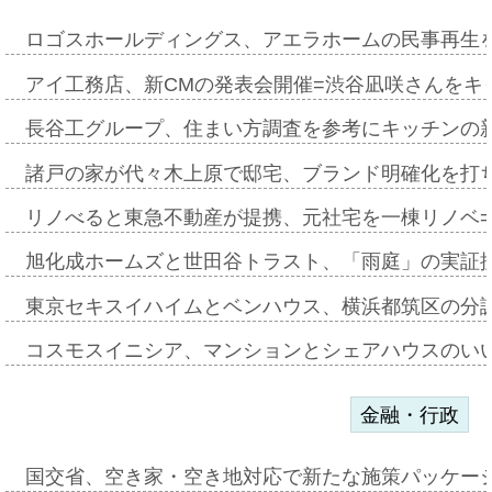
ロゴスホールディングス、アエラホームの民事再生
アイ工務店、新CMの発表会開催=渋谷凪咲さんをキ
長谷工グループ、住まい方調査を参考にキッチンの
諸戸の家が代々木上原で邸宅、ブランド明確化を打
リノべると東急不動産が提携、元社宅を一棟リノベ
旭化成ホームズと世田谷トラスト、「雨庭」の実証
東京セキスイハイムとベンハウス、横浜都筑区の分
コスモスイニシア、マンションとシェアハウスのい
金融・行政
国交省、空き家・空き地対応で新たな施策パッケー