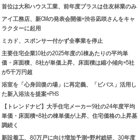
首位は大和ハウス工業、前年度プラスは住友林業のみ
アイ工務店、新CMの発表会開催=渋谷凪咲さんをキャ
ラクターに起用
ミカド、スポンサー付かず全事業を停止
主要住宅企業10社の2025年度の1棟あたりの平均単
価・床面積、8社が単価上昇、床面積は縮小傾向=5社
が5千万円超
浴室を「心身回復の場」に再定義、「ビバス」活用し
た新入浴法を提案=PHS
【トレンドナビ】大手住宅メーカー9社の24年度平均
単価・床面積=8社の棟単価が上昇、住宅価格の上昇基
調続く
新設着工、80万戸に向け増加予測=野村総研、30年度