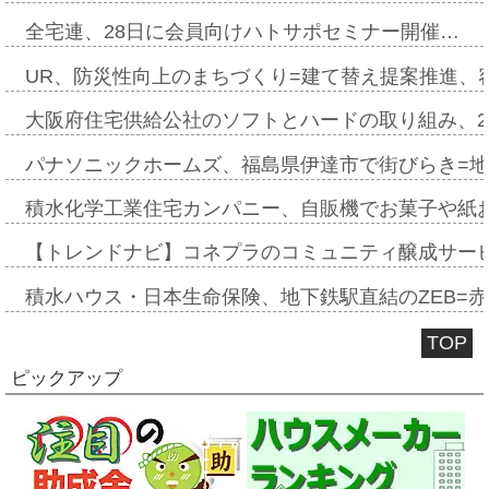
全宅連、28日に会員向けハトサポセミナー開催…
UR、防災性向上のまちづくり=建て替え提案推進、
大阪府住宅供給公社のソフトとハードの取り組み、2
パナソニックホームズ、福島県伊達市で街びらき=
積水化学工業住宅カンパニー、自販機でお菓子や紙
【トレンドナビ】コネプラのコミュニティ醸成サー
積水ハウス・日本生命保険、地下鉄駅直結のZEB=赤坂
TOP
ピックアップ