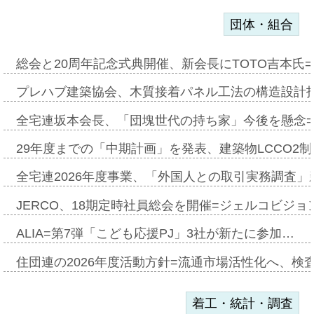
団体・組合
総会と20周年記念式典開催、新会長にTOTO吉本氏
プレハブ建築協会、木質接着パネル工法の構造設計
全宅連坂本会長、「団塊世代の持ち家」今後を懸念
29年度までの「中期計画」を発表、建築物LCCO2
全宅連2026年度事業、「外国人との取引実務調査」新
JERCO、18期定時社員総会を開催=ジェルコビジョン
ALIA=第7弾「こども応援PJ」3社が新たに参加…
住団連の2026年度活動方針=流通市場活性化へ、検
着工・統計・調査