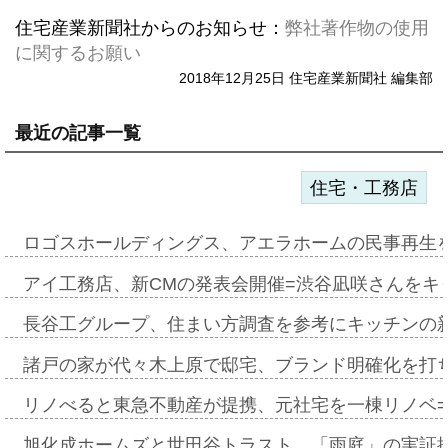
住宅産業新聞社からのお知らせ：
弊社著作物の使用
に関するお願い
2018年12月25日 住宅産業新聞社 編集部
最近の記事一覧
住宅・工務店
ロゴスホールディングス、アエラホームの民事再生
アイ工務店、新CMの発表会開催=渋谷凪咲さんをキ
長谷工グループ、住まい方調査を参考にキッチンの
諸戸の家が代々木上原で邸宅、ブランド明確化を打
リノべると東急不動産が提携、元社宅を一棟リノベ
旭化成ホームズと世田谷トラスト、「雨庭」の実証