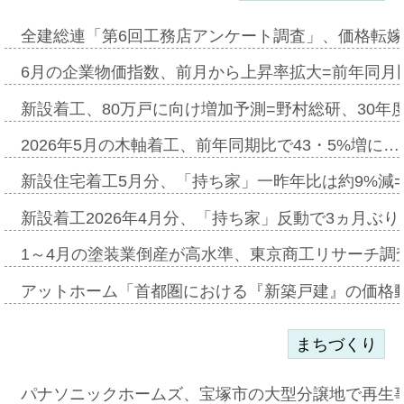
全建総連「第6回工務店アンケート調査」、価格転嫁
6月の企業物価指数、前月から上昇率拡大=前年同月比
新設着工、80万戸に向け増加予測=野村総研、30年
2026年5月の木軸着工、前年同期比で43・5%増に…
新設住宅着工5月分、「持ち家」一昨年比は約9%減=
新設着工2026年4月分、「持ち家」反動で3ヵ月ぶ
1～4月の塗装業倒産が高水準、東京商工リサーチ調
アットホーム「首都圏における『新築戸建』の価格
まちづくり
パナソニックホームズ、宝塚市の大型分譲地で再生