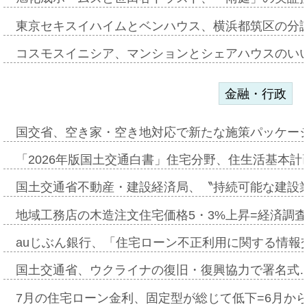
東京セキスイハイムとベンハウス、横浜都筑区の分
コスモスイニシア、マンションとシェアハウスのい
金融・行政
国交省、空き家・空き地対応で新たな施策パッケー
「2026年版国土交通白書」住宅分野、住生活基本計
国土交通省不動産・建設経済局、〝持続可能な建設
地域工務店の木造注文住宅価格5・3%上昇=経済調
auじぶん銀行、「住宅ローン不正利用に関する情報
国土交通省、ウクライナの復旧・復興協力で署名式
7月の住宅ローン金利、固定型が総じて低下=6月か