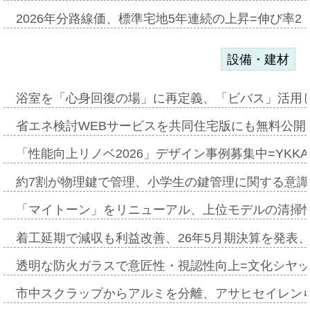
2026年分路線価、標準宅地5年連続の上昇=伸び率2・
設備・建材
浴室を「心身回復の場」に再定義、「ビバス」活用し
省エネ検討WEBサービスを共同住宅版にも無料公開、
「性能向上リノベ2026」デザイン事例募集中=YKKA
約7割が物理鍵で管理、小学生の鍵管理に関する意識調査
「マイトーン」をリニューアル、上位モデルの清掃
着工延期で減収も利益改善、26年5月期決算を発表
透明な防火ガラスで意匠性・視認性向上=文化シヤ
市中スクラップからアルミを分離、アサヒセイレン