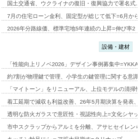
国土交通省、ウクライナの復旧・復興協力で署名式
7月の住宅ローン金利、固定型が総じて低下=6月か
2026年分路線価、標準宅地5年連続の上昇=伸び率2・
設備・建材
「性能向上リノベ2026」デザイン事例募集中=YKKA
約7割が物理鍵で管理、小学生の鍵管理に関する意識調査
「マイトーン」をリニューアル、上位モデルの清掃
着工延期で減収も利益改善、26年5月期決算を発表
透明な防火ガラスで意匠性・視認性向上=文化シヤ
市中スクラップからアルミを分離、アサヒセイレン