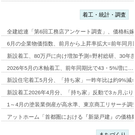
着工・統計・調査
全建総連「第6回工務店アンケート調査」、価格転嫁
6月の企業物価指数、前月から上昇率拡大=前年同月比
新設着工、80万戸に向け増加予測=野村総研、30年
2026年5月の木軸着工、前年同期比で43・5%増に…
新設住宅着工5月分、「持ち家」一昨年比は約9%減=
新設着工2026年4月分、「持ち家」反動で3ヵ月ぶ
1～4月の塗装業倒産が高水準、東京商工リサーチ調
アットホーム「首都圏における『新築戸建』の価格
まちづくり