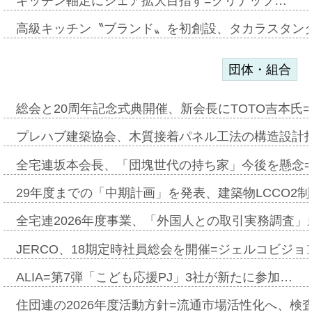
キッチン軸足にシェア拡大目指す=クリナップ…
高級キッチン〝ブランド〟を初創設、タカラスタン
団体・組合
総会と20周年記念式典開催、新会長にTOTO吉本氏
プレハブ建築協会、木質接着パネル工法の構造設計
全宅連坂本会長、「団塊世代の持ち家」今後を懸念
29年度までの「中期計画」を発表、建築物LCCO2
全宅連2026年度事業、「外国人との取引実務調査」新
JERCO、18期定時社員総会を開催=ジェルコビジョン
ALIA=第7弾「こども応援PJ」3社が新たに参加…
住団連の2026年度活動方針=流通市場活性化へ、検