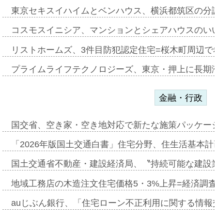
東京セキスイハイムとベンハウス、横浜都筑区の分
コスモスイニシア、マンションとシェアハウスのい
リストホームズ、3件目防犯認定住宅=桜木町周辺で
プライムライフテクノロジーズ、東京・押上に長期
金融・行政
国交省、空き家・空き地対応で新たな施策パッケー
「2026年版国土交通白書」住宅分野、住生活基本計
国土交通省不動産・建設経済局、〝持続可能な建設
地域工務店の木造注文住宅価格5・3%上昇=経済調
auじぶん銀行、「住宅ローン不正利用に関する情報