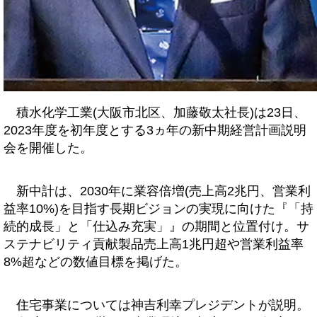
積水化学工業(大阪市北区、加藤敬太社長)は23日、
2023年度を初年度とする3ヵ年の新中期経営計画説明
会を開催した。
新中計は、2030年に業容倍増(売上高2兆円、営業利
益率10%)を目指す長期ビジョンの実現に向けた『「持
続的成長」と「仕込み充実」』の期間と位置付け。サ
ステナビリティ貢献製品売上高1兆円超や営業利益率
8%超などの数値目標を掲げた。
住宅事業については神吉利幸プレジデントが説明。