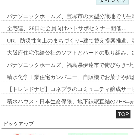
パナソニックホームズ、宝塚市の大型分譲地で再生
全宅連、28日に会員向けハトサポセミナー開催…
UR、防災性向上のまちづくり=建て替え提案推進、
大阪府住宅供給公社のソフトとハードの取り組み、2
パナソニックホームズ、福島県伊達市で街びらき=
積水化学工業住宅カンパニー、自販機でお菓子や紙
【トレンドナビ】コネプラのコミュニティ醸成サー
積水ハウス・日本生命保険、地下鉄駅直結のZEB=赤坂
TOP
ピックアップ