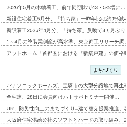
2026年5月の木軸着工、前年同期比で43・5%増に…
新設住宅着工5月分、「持ち家」一昨年比は約9%減=
新設着工2026年4月分、「持ち家」反動で3ヵ月ぶ
1～4月の塗装業倒産が高水準、東京商工リサーチ調
アットホーム「首都圏における『新築戸建』の価格
まちづくり
パナソニックホームズ、宝塚市の大型分譲地で再生
全宅連、28日に会員向けハトサポセミナー開催…
UR、防災性向上のまちづくり=建て替え提案推進、
大阪府住宅供給公社のソフトとハードの取り組み、2