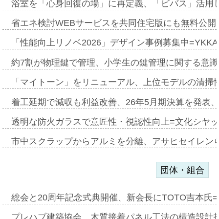
浴室を「心身回復の場」に再定義、「ビバス」活用し
省エネ検討WEBサービスを共同住宅版にも無料公開、
「性能向上リノベ2026」デザイン事例募集中=YKKA
約7割が物理鍵で管理、小学生の鍵管理に関する意識調査
「マイトーン」をリニューアル、上位モデルの清掃
着工延期で減収も利益改善、26年5月期決算を発表
透明な防火ガラスで意匠性・視認性向上=文化シヤ
市中スクラップからアルミを分離、アサヒセイレン
団体・組合
総会と20周年記念式典開催、新会長にTOTO吉本氏
プレハブ建築協会、木質接着パネル工法の構造設計