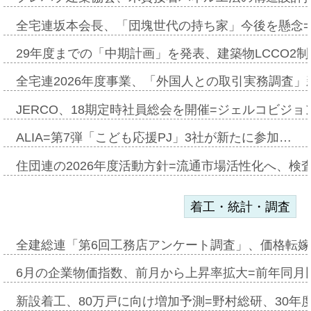
全宅連坂本会長、「団塊世代の持ち家」今後を懸念
29年度までの「中期計画」を発表、建築物LCCO2
全宅連2026年度事業、「外国人との取引実務調査」新
JERCO、18期定時社員総会を開催=ジェルコビジョン
ALIA=第7弾「こども応援PJ」3社が新たに参加…
住団連の2026年度活動方針=流通市場活性化へ、検
着工・統計・調査
全建総連「第6回工務店アンケート調査」、価格転嫁
6月の企業物価指数、前月から上昇率拡大=前年同月比
新設着工、80万戸に向け増加予測=野村総研、30年