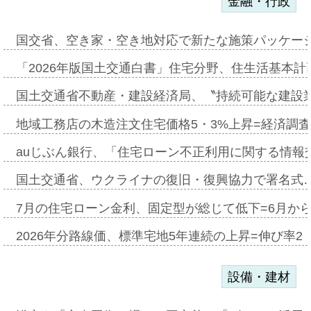
金融・行政
国交省、空き家・空き地対応で新たな施策パッケー
「2026年版国土交通白書」住宅分野、住生活基本計
国土交通省不動産・建設経済局、〝持続可能な建設
地域工務店の木造注文住宅価格5・3%上昇=経済調
auじぶん銀行、「住宅ローン不正利用に関する情報
国土交通省、ウクライナの復旧・復興協力で署名式
7月の住宅ローン金利、固定型が総じて低下=6月か
2026年分路線価、標準宅地5年連続の上昇=伸び率2・
設備・建材