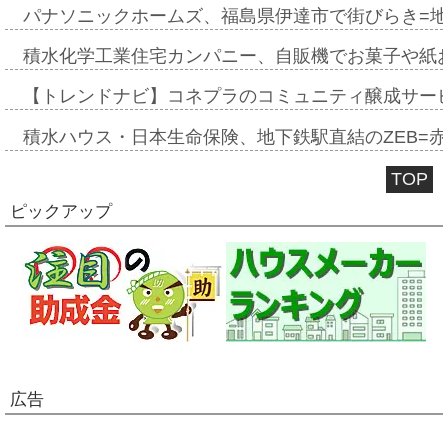
パナソニックホームズ、福島県伊達市で街びらき=
積水化学工業住宅カンパニー、自販機でお菓子や紙
【トレンドナビ】コネプラのコミュニティ醸成サー
積水ハウス・日本生命保険、地下鉄駅直結のZEB=赤坂
TOP
ピックアップ
広告