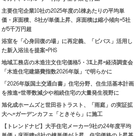
主要住宅企業10社の2025年度の1棟あたりの平均単
価・床面積、8社が単価上昇、床面積は縮小傾向=5社
が5千万円超
浴室を「心身回復の場」に再定義、「ビバス」活用し
た新入浴法を提案=PHS
地域工務店の木造注文住宅価格5・3%上昇=経済調査会
「木造住宅建築費指数2026年版」で明らかに
「2026年版国土交通白書」住宅分野、住生活基本計画
を推進=世帯数減少や相続住宅の大量発生視野に
旭化成ホームズと世田谷トラスト、「雨庭」の実証拡
大へ=ガーデンカフェ「ときそら」に施工
【トレンドナビ】大手住宅メーカー9社の24年度平均
単価・床面積=8社の棟単価が上昇、住宅価格の上昇基