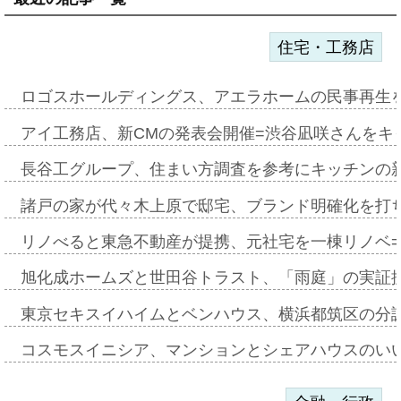
住宅・工務店
ロゴスホールディングス、アエラホームの民事再生
アイ工務店、新CMの発表会開催=渋谷凪咲さんをキ
長谷工グループ、住まい方調査を参考にキッチンの
諸戸の家が代々木上原で邸宅、ブランド明確化を打
リノべると東急不動産が提携、元社宅を一棟リノベ
旭化成ホームズと世田谷トラスト、「雨庭」の実証
東京セキスイハイムとベンハウス、横浜都筑区の分
コスモスイニシア、マンションとシェアハウスのい