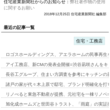
住宅産業新聞社からのお知らせ：
弊社著作物の使用
に関するお願い
2018年12月25日 住宅産業新聞社 編集部
最近の記事一覧
住宅・工務店
ロゴスホールディングス、アエラホームの民事再生
アイ工務店、新CMの発表会開催=渋谷凪咲さんをキ
長谷工グループ、住まい方調査を参考にキッチンの
諸戸の家が代々木上原で邸宅、ブランド明確化を打
リノべると東急不動産が提携、元社宅を一棟リノベ
旭化成ホームズと世田谷トラスト、「雨庭」の実証