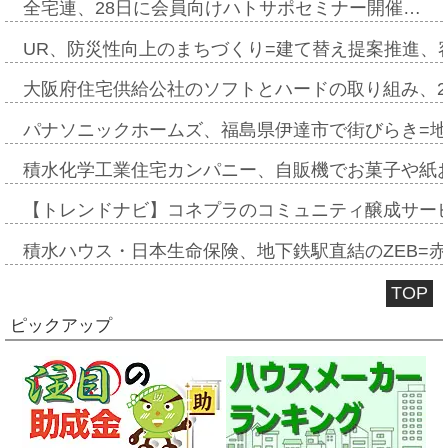
全宅連、28日に会員向けハトサポセミナー開催…
UR、防災性向上のまちづくり=建て替え提案推進、
大阪府住宅供給公社のソフトとハードの取り組み、2
パナソニックホームズ、福島県伊達市で街びらき=
積水化学工業住宅カンパニー、自販機でお菓子や紙
【トレンドナビ】コネプラのコミュニティ醸成サー
積水ハウス・日本生命保険、地下鉄駅直結のZEB=赤坂
TOP
ピックアップ