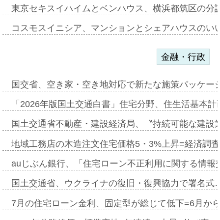
東京セキスイハイムとベンハウス、横浜都筑区の分
コスモスイニシア、マンションとシェアハウスのい
金融・行政
国交省、空き家・空き地対応で新たな施策パッケー
「2026年版国土交通白書」住宅分野、住生活基本計
国土交通省不動産・建設経済局、〝持続可能な建設
地域工務店の木造注文住宅価格5・3%上昇=経済調
auじぶん銀行、「住宅ローン不正利用に関する情報
国土交通省、ウクライナの復旧・復興協力で署名式
7月の住宅ローン金利、固定型が総じて低下=6月か