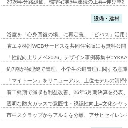
2026年分路線価、標準宅地5年連続の上昇=伸び率2・
設備・建材
浴室を「心身回復の場」に再定義、「ビバス」活用し
省エネ検討WEBサービスを共同住宅版にも無料公開、
「性能向上リノベ2026」デザイン事例募集中=YKKA
約7割が物理鍵で管理、小学生の鍵管理に関する意識調査
「マイトーン」をリニューアル、上位モデルの清掃
着工延期で減収も利益改善、26年5月期決算を発表
透明な防火ガラスで意匠性・視認性向上=文化シヤ
市中スクラップからアルミを分離、アサヒセイレン