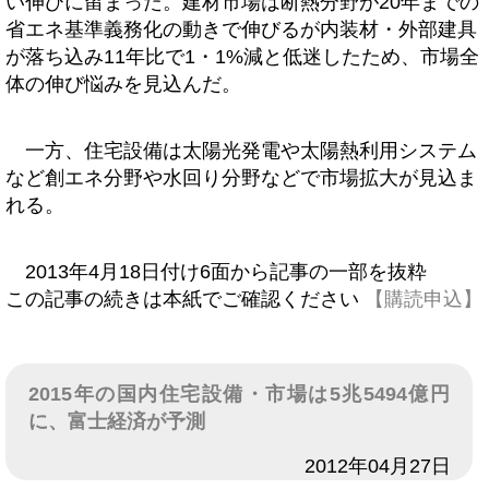
い伸びに留まった。建材市場は断熱分野が20年までの
省エネ基準義務化の動きで伸びるが内装材・外部建具
が落ち込み11年比で1・1%減と低迷したため、市場全
体の伸び悩みを見込んだ。
一方、住宅設備は太陽光発電や太陽熱利用システム
など創エネ分野や水回り分野などで市場拡大が見込ま
れる。
2013年4月18日付け6面から記事の一部を抜粋
この記事の続きは本紙でご確認ください
【購読申込】
2015年の国内住宅設備・市場は5兆5494億円
に、富士経済が予測
日付
2012年04月27日