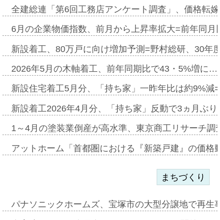
全建総連「第6回工務店アンケート調査」、価格転嫁
6月の企業物価指数、前月から上昇率拡大=前年同月比
新設着工、80万戸に向け増加予測=野村総研、30年
2026年5月の木軸着工、前年同期比で43・5%増に…
新設住宅着工5月分、「持ち家」一昨年比は約9%減=
新設着工2026年4月分、「持ち家」反動で3ヵ月ぶ
1～4月の塗装業倒産が高水準、東京商工リサーチ調
アットホーム「首都圏における『新築戸建』の価格
まちづくり
パナソニックホームズ、宝塚市の大型分譲地で再生