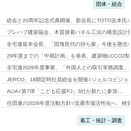
団体・組合
総会と20周年記念式典開催、新会長にTOTO吉本氏
プレハブ建築協会、木質接着パネル工法の構造設計
全宅連坂本会長、「団塊世代の持ち家」今後を懸念
29年度までの「中期計画」を発表、建築物LCCO2
全宅連2026年度事業、「外国人との取引実務調査」新
JERCO、18期定時社員総会を開催=ジェルコビジョン
ALIA=第7弾「こども応援PJ」3社が新たに参加…
住団連の2026年度活動方針=流通市場活性化へ、検
着工・統計・調査