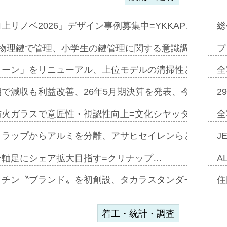
上リノベ2026」デザイン事例募集中=YKKAP…
総
物理鍵で管理、小学生の鍵管理に関する意識調査=Natur
プ
トーン」をリニューアル、上位モデルの清掃性と安全性追
全
で減収も利益改善、26年5月期決算を発表、今期は増収
2
防火ガラスで意匠性・視認性向上=文化シヤッター…
全
クラップからアルミを分離、アサヒセイレンらと協働開発
J
ン軸足にシェア拡大目指す=クリナップ…
A
ッチン〝ブランド〟を初創設、タカラスタンダードが新
住
着工・統計・調査