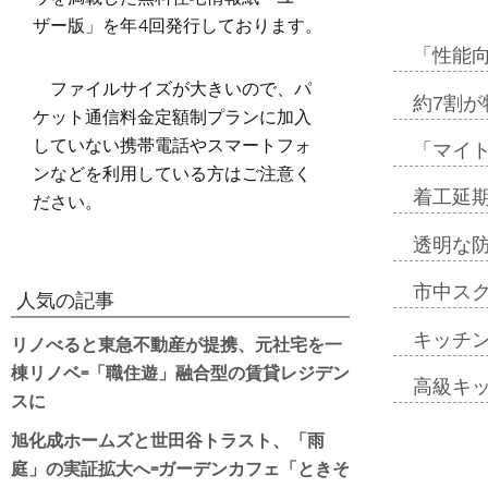
ザー版」を年4回発行しております。
「性能向
ファイルサイズが大きいので、パ
約7割が
ケット通信料金定額制プランに加入
していない携帯電話やスマートフォ
「マイ
ンなどを利用している方はご注意く
ださい。
着工延期
透明な
市中ス
人気の記事
キッチ
リノべると東急不動産が提携、元社宅を一
棟リノベ=「職住遊」融合型の賃貸レジデン
高級キ
スに
旭化成ホームズと世田谷トラスト、「雨
庭」の実証拡大へ=ガーデンカフェ「ときそ