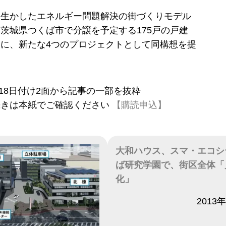
を生かしたエネルギー問題解決の街づくりモデル
茨城県つくば市で分譲を予定する175戸の戸建
に、新たな4つのプロジェクトとして同構想を提
。
4月18日付け2面から記事の一部を抜粋
続きは本紙でご確認ください
【購読申込】
大和ハウス、スマ・エコシ
ば研究学園で、街区全体「
化」
日付
2013