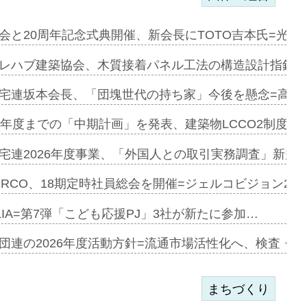
会と20周年記念式典開催、新会長にTOTO吉本氏=光触
e…
レハブ建築協会、木質接着パネル工法の構造設計指針を
加=リンナ…
宅連坂本会長、「団塊世代の持ち家」今後を懸念=高齢
見込む=…
9年度までの「中期計画」を発表、建築物LCCO2制度へ
宅連2026年度事業、「外国人との取引実務調査」新規に
開始=三協…
ERCO、18期定時社員総会を開催=ジェルコビジョン203
LIA=第7弾「こども応援PJ」3社が新たに参加…
築分譲M専用…
団連の2026年度活動方針=流通市場活性化へ、検査・
まちづくり