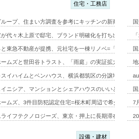
住宅・工務店
グループ、住まい方調査を参考にキッチンの新商品=「フ
国
家が代々木上原で邸宅、ブランド明確化を打ち出す=年内
「
ると東急不動産が提携、元社宅を一棟リノベ=「職住遊」
国
ホームズと世田谷トラスト、「雨庭」の実証拡大へ=ガー
地
キスイハイムとベンハウス、横浜都筑区の分譲地開発で初
a
スイニシア、マンションとシェアハウスのいいとこどり
国
ホームズ、3件目防犯認定住宅=桜木町周辺で希少価値の
7
ムライフテクノロジーズ、東京・押上に長期滞在型ホテル
2
設備・建材