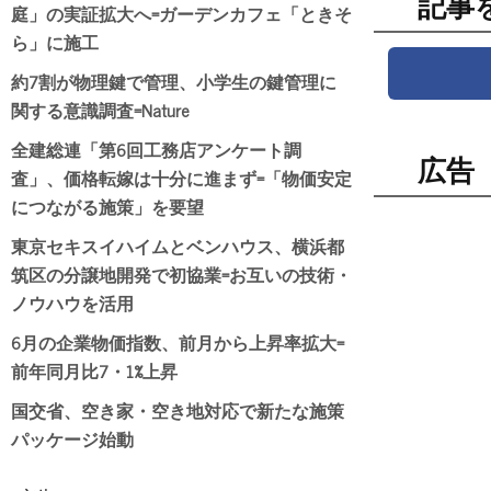
記事
庭」の実証拡大へ=ガーデンカフェ「ときそ
ら」に施工
約7割が物理鍵で管理、小学生の鍵管理に
関する意識調査=Nature
全建総連「第6回工務店アンケート調
広告
査」、価格転嫁は十分に進まず=「物価安定
につながる施策」を要望
東京セキスイハイムとベンハウス、横浜都
筑区の分譲地開発で初協業=お互いの技術・
ノウハウを活用
6月の企業物価指数、前月から上昇率拡大=
前年同月比7・1%上昇
国交省、空き家・空き地対応で新たな施策
パッケージ始動