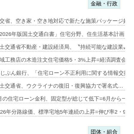
金融・行政
ァミーレキ…
交省、空き家・空き地対応で新たな施策パッケージ始動
にも城南エ…
2026年版国土交通白書」住宅分野、住生活基本計画を
融合型の賃…
土交通省不動産・建設経済局、〝持続可能な建設業〟の
デンカフェ…
域工務店の木造注文住宅価格5・3%上昇=経済調査会「
協業=お互…
uじぶん銀行、「住宅ローン不正利用に関する情報交換協
のコリビング…
土交通省、ウクライナの復旧・復興協力で署名式…
ある2階建…
月の住宅ローン金利、固定型が総じて低下=6月から一転
第1弾が開…
026年分路線価、標準宅地5年連続の上昇=伸び率2・9%
団体・組合