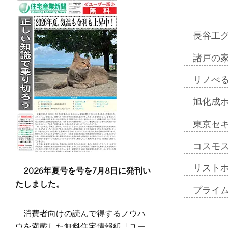
長谷工
諸戸の
リノべ
旭化成
東京セ
コスモ
リスト
2026年夏号を号を7月8日に発刊い
たしました。
プライ
消費者向けの読んで得するノウハ
ウを満載した無料住宅情報紙「ユー