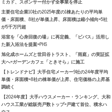
ミカド、スポンサー付かず全事業を停止
主要住宅企業10社の2025年度の1棟あたりの平均単
価・床面積、8社が単価上昇、床面積は縮小傾向=5社
が5千万円超
浴室を「心身回復の場」に再定義、「ビバス」活用し
た新入浴法を提案=PHS
旭化成ホームズと世田谷トラスト、「雨庭」の実証拡
大へ=ガーデンカフェ「ときそら」に施工
【トレンドナビ】大手住宅メーカー9社の24年度平均
単価・床面積=8社の棟単価が上昇、住宅価格の上昇基
調続く
【2024年度】大手ハウスメーカー・ランキング、大和
ハウス工業が総販売戸数トップ=戸建て首位、積水ハ
ウス