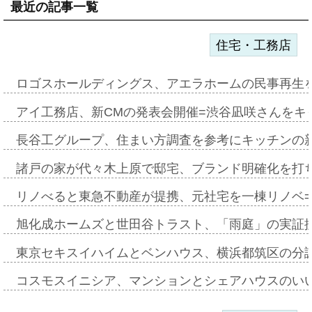
最近の記事一覧
住宅・工務店
ロゴスホールディングス、アエラホームの民事再生
アイ工務店、新CMの発表会開催=渋谷凪咲さんをキ
長谷工グループ、住まい方調査を参考にキッチンの
諸戸の家が代々木上原で邸宅、ブランド明確化を打
リノべると東急不動産が提携、元社宅を一棟リノベ
旭化成ホームズと世田谷トラスト、「雨庭」の実証
東京セキスイハイムとベンハウス、横浜都筑区の分
コスモスイニシア、マンションとシェアハウスのい