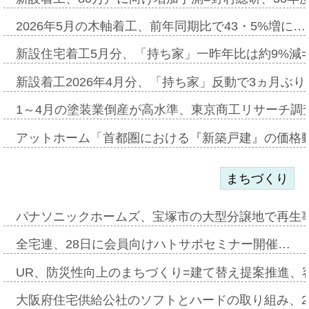
2026年5月の木軸着工、前年同期比で43・5%増に…
新設住宅着工5月分、「持ち家」一昨年比は約9%減=
新設着工2026年4月分、「持ち家」反動で3ヵ月ぶ
1～4月の塗装業倒産が高水準、東京商工リサーチ調
アットホーム「首都圏における『新築戸建』の価格
まちづくり
パナソニックホームズ、宝塚市の大型分譲地で再生
全宅連、28日に会員向けハトサポセミナー開催…
UR、防災性向上のまちづくり=建て替え提案推進、
大阪府住宅供給公社のソフトとハードの取り組み、2