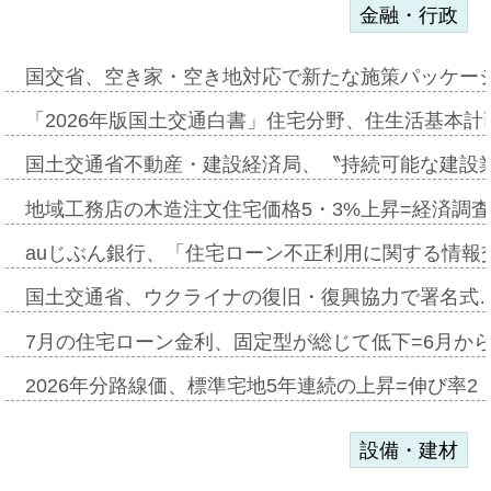
金融・行政
国交省、空き家・空き地対応で新たな施策パッケー
「2026年版国土交通白書」住宅分野、住生活基本計
国土交通省不動産・建設経済局、〝持続可能な建設
地域工務店の木造注文住宅価格5・3%上昇=経済調
auじぶん銀行、「住宅ローン不正利用に関する情報
国土交通省、ウクライナの復旧・復興協力で署名式
7月の住宅ローン金利、固定型が総じて低下=6月か
2026年分路線価、標準宅地5年連続の上昇=伸び率2・
設備・建材