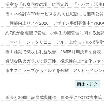
浴室を「心身回復の場」に再定義、「ビバス」活用し
省エネ検討WEBサービスを共同住宅版にも無料公開、
「性能向上リノベ2026」デザイン事例募集中=YKKA
約7割が物理鍵で管理、小学生の鍵管理に関する意識調査
「マイトーン」をリニューアル、上位モデルの清掃
着工延期で減収も利益改善、26年5月期決算を発表
透明な防火ガラスで意匠性・視認性向上=文化シヤ
市中スクラップからアルミを分離、アサヒセイレン
団体・組合
総会と20周年記念式典開催、新会長にTOTO吉本氏