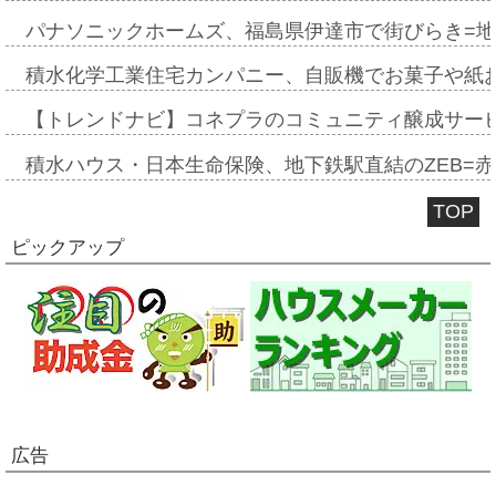
パナソニックホームズ、福島県伊達市で街びらき=
積水化学工業住宅カンパニー、自販機でお菓子や紙
【トレンドナビ】コネプラのコミュニティ醸成サー
積水ハウス・日本生命保険、地下鉄駅直結のZEB=赤坂
TOP
ピックアップ
広告