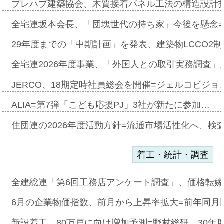
プレハブ建築協会、木質接着パネル工法の構造設計
全宅連坂本会長、「団塊世代の持ち家」今後を懸念
29年度までの「中期計画」を発表、建築物LCCO2
全宅連2026年度事業、「外国人との取引実務調査」新
JERCO、18期定時社員総会を開催=ジェルコビジョン
ALIA=第7弾「こども応援PJ」3社が新たに参加…
住団連の2026年度活動方針=流通市場活性化へ、検
着工・統計・調査
全建総連「第6回工務店アンケート調査」、価格転嫁
6月の企業物価指数、前月から上昇率拡大=前年同月比
新設着工、80万戸に向け増加予測=野村総研、30年