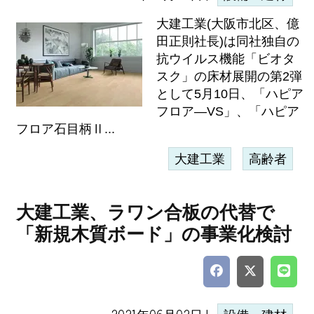
大建工業(大阪市北区、億
田正則社長)は同社独自の
抗ウイルス機能「ビオタ
スク」の床材展開の第2弾
として5月10日、「ハピア
フロア―VS」、「ハピア
フロア石目柄Ⅱ...
大建工業
高齢者
大建工業、ラワン合板の代替で
「新規木質ボード」の事業化検討