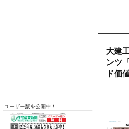
大建
ンツ「
ド価
ユーザー版を公開中！