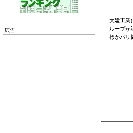
大建工業
ループが
広告
標がパリ