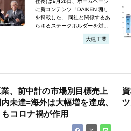
社長)は9月26日、ホームページ
に新コンテンツ「DAIKEN 魂!」
を掲載した。 同社と関係するあ
らゆるステークホルダーを対...
大建工業
工業、前中計の市場別目標売上
資
国内未達=海外は大幅増を達成、
ツ
ともコロナ禍が作用