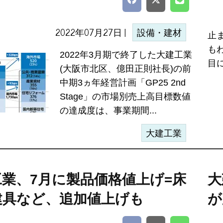
2022年07月27日 |
設備・建材
止
も
2022年3月期で終了した大建工業
目
(大阪市北区、億田正則社長)の前
中期3ヵ年経営計画「GP25 2nd
Stage」の市場別売上高目標数値
の達成度は、事業期間...
大建工業
工業、7月に製品価格値上げ=床
大
建具など、追加値上げも
が