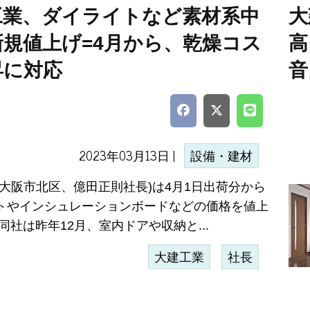
工業、ダイライトなど素材系中
大
新規値上げ=4月から、乾燥コス
高
昇に対応
音
2023年03月13日 |
設備・建材
(大阪市北区、億田正則社長)は4月1日出荷分から
トやインシュレーションボードなどの価格を値上
同社は昨年12月、室内ドアや収納と...
大建工業
社長