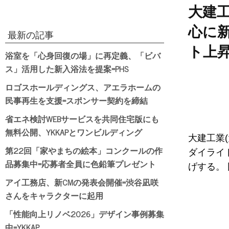
大建
心に
最新の記事
ト上
浴室を「心身回復の場」に再定義、「ビバ
ス」活用した新入浴法を提案=PHS
ロゴスホールディングス、アエラホームの
民事再生を支援=スポンサー契約を締結
省エネ検討WEBサービスを共同住宅版にも
無料公開、YKKAPとワンビルディング
大建工業
第22回「家やまちの絵本」コンクールの作
ダイライ
品募集中=応募者全員に色鉛筆プレゼント
げする。 
アイ工務店、新CMの発表会開催=渋谷凪咲
さんをキャラクターに起用
「性能向上リノベ2026」デザイン事例募集
中=YKKAP