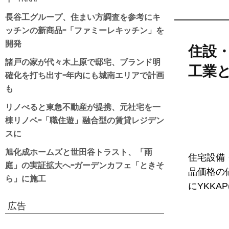
長谷工グループ、住まい方調査を参考にキ
ッチンの新商品=「ファミーレキッチン」を
開発
住設
諸戸の家が代々木上原で邸宅、ブランド明
工業と
確化を打ち出す=年内にも城南エリアで計画
も
リノべると東急不動産が提携、元社宅を一
棟リノベ=「職住遊」融合型の賃貸レジデン
スに
旭化成ホームズと世田谷トラスト、「雨
住宅設備
庭」の実証拡大へ=ガーデンカフェ「ときそ
品価格の
ら」に施工
にYKKA
広告