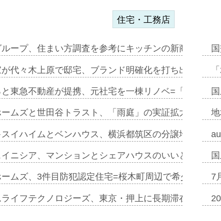
住宅・工務店
グループ、住まい方調査を参考にキッチンの新商品=「フ
国
家が代々木上原で邸宅、ブランド明確化を打ち出す=年内
「
ると東急不動産が提携、元社宅を一棟リノベ=「職住遊」
国
ホームズと世田谷トラスト、「雨庭」の実証拡大へ=ガー
地
キスイハイムとベンハウス、横浜都筑区の分譲地開発で初
a
スイニシア、マンションとシェアハウスのいいとこどり
国
ホームズ、3件目防犯認定住宅=桜木町周辺で希少価値の
7
ムライフテクノロジーズ、東京・押上に長期滞在型ホテル
2