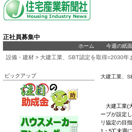
正社員募集中
ホーム
今週の紙
設備・建材
>
大建工業、SBT認定を取得=2030
ピックアップ
大建工業、S
大建工業(
ープが設定し
リ協定の目指
1・5℃未満