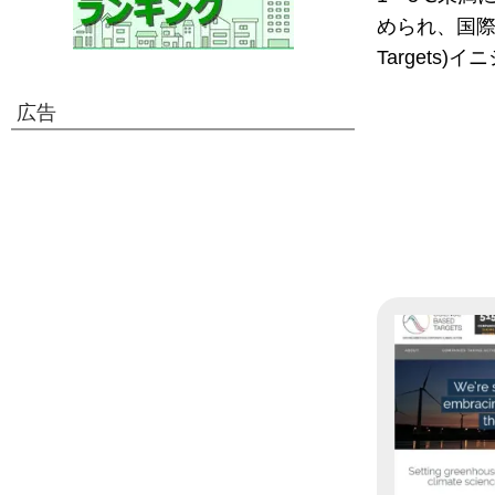
められ、国際的
Target
広告