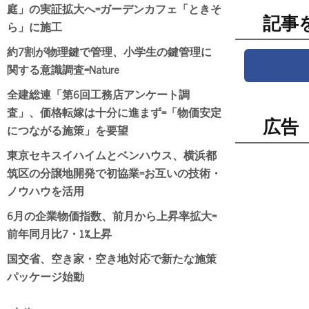
庭」の実証拡大へ=ガーデンカフェ「ときそ
記事
ら」に施工
約7割が物理鍵で管理、小学生の鍵管理に
関する意識調査=Nature
全建総連「第6回工務店アンケート調
査」、価格転嫁は十分に進まず=「物価安定
広告
につながる施策」を要望
東京セキスイハイムとベンハウス、横浜都
筑区の分譲地開発で初協業=お互いの技術・
ノウハウを活用
6月の企業物価指数、前月から上昇率拡大=
前年同月比7・1%上昇
国交省、空き家・空き地対応で新たな施策
パッケージ始動