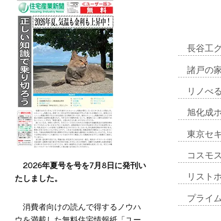
長谷工
諸戸の
リノべ
旭化成
東京セ
コスモ
2026年夏号を号を7月8日に発刊い
たしました。
リスト
プライ
消費者向けの読んで得するノウハ
ウを満載した無料住宅情報紙「ユー