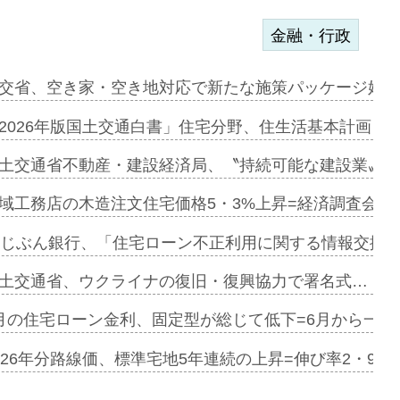
金融・行政
ァミーレキ…
交省、空き家・空き地対応で新たな施策パッケージ始動
にも城南エ…
2026年版国土交通白書」住宅分野、住生活基本計画を
融合型の賃…
土交通省不動産・建設経済局、〝持続可能な建設業〟の
デンカフェ…
域工務店の木造注文住宅価格5・3%上昇=経済調査会「
協業=お互…
uじぶん銀行、「住宅ローン不正利用に関する情報交換協
のコリビング…
土交通省、ウクライナの復旧・復興協力で署名式…
ある2階建…
月の住宅ローン金利、固定型が総じて低下=6月から一転
第1弾が開…
026年分路線価、標準宅地5年連続の上昇=伸び率2・9%