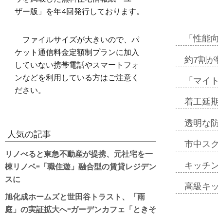
ザー版」を年4回発行しております。
ファイルサイズが大きいので、パ
「性能向
ケット通信料金定額制プランに加入
約7割が
していない携帯電話やスマートフォ
ンなどを利用している方はご注意く
「マイ
ださい。
着工延期
透明な
人気の記事
市中ス
リノべると東急不動産が提携、元社宅を一
棟リノベ=「職住遊」融合型の賃貸レジデン
キッチ
スに
高級キ
旭化成ホームズと世田谷トラスト、「雨
庭」の実証拡大へ=ガーデンカフェ「ときそ