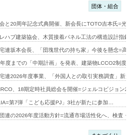
団体・組合
会と20周年記念式典開催、新会長にTOTO吉本氏=光触
e…
レハブ建築協会、木質接着パネル工法の構造設計指針を
加=リンナ…
宅連坂本会長、「団塊世代の持ち家」今後を懸念=高齢
見込む=…
9年度までの「中期計画」を発表、建築物LCCO2制度へ
宅連2026年度事業、「外国人との取引実務調査」新規に
開始=三協…
ERCO、18期定時社員総会を開催=ジェルコビジョン203
LIA=第7弾「こども応援PJ」3社が新たに参加…
築分譲M専用…
団連の2026年度活動方針=流通市場活性化へ、検査・