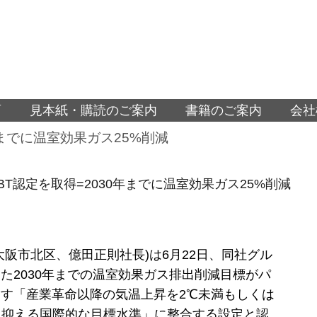
面
見本紙・購読のご案内
書籍のご案内
会社
年までに温室効果ガス25%削減
BT認定を取得=2030年までに温室効果ガス25%削減
大阪市北区、億田正則社長)は6月22日、同社グル
た2030年までの温室効果ガス排出削減目標がパ
す「産業革命以降の気温上昇を2℃未満もしくは
に抑える国際的な目標水準」に整合する設定と認