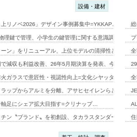
設備・建材
上リノベ2026」デザイン事例募集中=YKKAP…
総
物理鍵で管理、小学生の鍵管理に関する意識調査=Natur
プ
トーン」をリニューアル、上位モデルの清掃性と安全性追
全
で減収も利益改善、26年5月期決算を発表、今期は増収
2
防火ガラスで意匠性・視認性向上=文化シヤッター…
全
クラップからアルミを分離、アサヒセイレンらと協働開発
J
ン軸足にシェア拡大目指す=クリナップ…
A
ッチン〝ブランド〟を初創設、タカラスタンダードが新
住