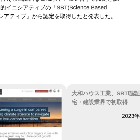
イニシアティブの「SBT(Science Based
s)イニシアティブ」から認定を取得したと発表した。
大和ハウス工業、SBTi認
宅・建設業界で初取得
日付
2023