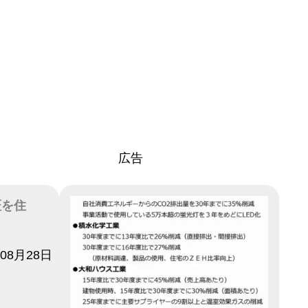
広告
証を住
年08月28日