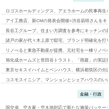
ロゴスホールディングス、アエラホームの民事再生
アイ工務店、新CMの発表会開催=渋谷凪咲さんをキ
長谷工グループ、住まい方調査を参考にキッチンの
諸戸の家が代々木上原で邸宅、ブランド明確化を打
リノべると東急不動産が提携、元社宅を一棟リノベ
旭化成ホームズと世田谷トラスト、「雨庭」の実証
東京セキスイハイムとベンハウス、横浜都筑区の分
コスモスイニシア、マンションとシェアハウスのい
金融・行政
国交省、空き家・空き地対応で新たな施策パッケー