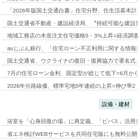
「2026年版国土交通白書」住宅分野、住生活基本計
国土交通省不動産・建設経済局、〝持続可能な建設
地域工務店の木造注文住宅価格5・3%上昇=経済調
auじぶん銀行、「住宅ローン不正利用に関する情報
国土交通省、ウクライナの復旧・復興協力で署名式
7月の住宅ローン金利、固定型が総じて低下=6月か
2026年分路線価、標準宅地5年連続の上昇=伸び率2・
設備・建材
浴室を「心身回復の場」に再定義、「ビバス」活用し
省エネ検討WEBサービスを共同住宅版にも無料公開、