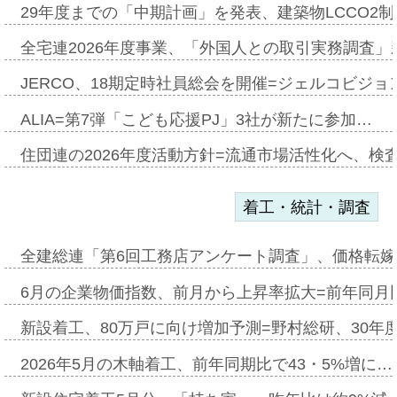
29年度までの「中期計画」を発表、建築物LCCO2
全宅連2026年度事業、「外国人との取引実務調査」新
JERCO、18期定時社員総会を開催=ジェルコビジョン
ALIA=第7弾「こども応援PJ」3社が新たに参加…
住団連の2026年度活動方針=流通市場活性化へ、検
着工・統計・調査
全建総連「第6回工務店アンケート調査」、価格転嫁
6月の企業物価指数、前月から上昇率拡大=前年同月比
新設着工、80万戸に向け増加予測=野村総研、30年
2026年5月の木軸着工、前年同期比で43・5%増に…