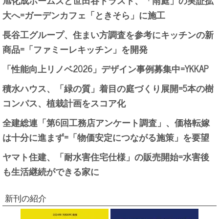
旭化成ホームズと世田谷トラスト、「雨庭」の実証拡
大へ=ガーデンカフェ「ときそら」に施工
長谷工グループ、住まい方調査を参考にキッチンの新
商品=「ファミーレキッチン」を開発
「性能向上リノベ2026」デザイン事例募集中=YKKAP
積水ハウス、「緑の質」着目の庭づくり展開=5本の樹
コンパス、植栽計画をスコア化
全建総連「第6回工務店アンケート調査」、価格転嫁
は十分に進まず=「物価安定につながる施策」を要望
ヤマト住建、「耐水害住宅仕様」の販売開始=水害後
も生活継続ができる家に
新刊の紹介