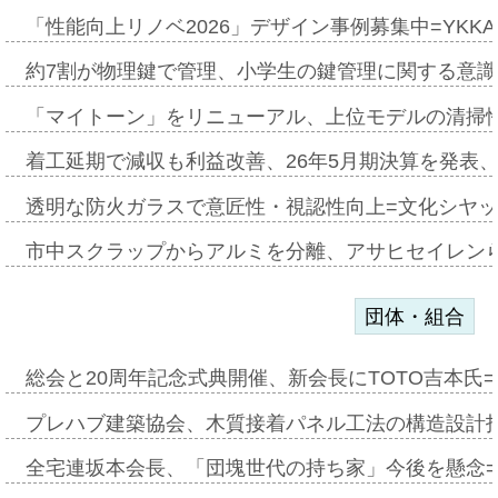
「性能向上リノベ2026」デザイン事例募集中=YKKA
約7割が物理鍵で管理、小学生の鍵管理に関する意識調査
「マイトーン」をリニューアル、上位モデルの清掃
着工延期で減収も利益改善、26年5月期決算を発表
透明な防火ガラスで意匠性・視認性向上=文化シヤ
市中スクラップからアルミを分離、アサヒセイレン
団体・組合
総会と20周年記念式典開催、新会長にTOTO吉本氏
プレハブ建築協会、木質接着パネル工法の構造設計
全宅連坂本会長、「団塊世代の持ち家」今後を懸念