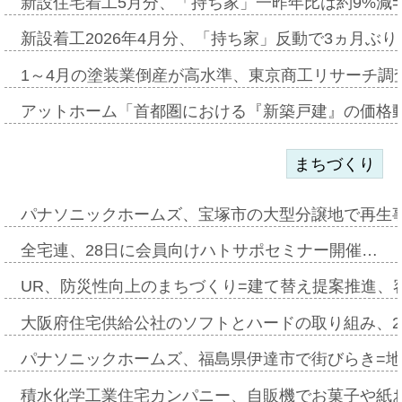
新設住宅着工5月分、「持ち家」一昨年比は約9%減=
新設着工2026年4月分、「持ち家」反動で3ヵ月ぶ
1～4月の塗装業倒産が高水準、東京商工リサーチ調
アットホーム「首都圏における『新築戸建』の価格
まちづくり
パナソニックホームズ、宝塚市の大型分譲地で再生
全宅連、28日に会員向けハトサポセミナー開催…
UR、防災性向上のまちづくり=建て替え提案推進、
大阪府住宅供給公社のソフトとハードの取り組み、2
パナソニックホームズ、福島県伊達市で街びらき=
積水化学工業住宅カンパニー、自販機でお菓子や紙