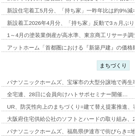
新設住宅着工5月分、「持ち家」一昨年比は約9%減=
新設着工2026年4月分、「持ち家」反動で3ヵ月ぶ
1～4月の塗装業倒産が高水準、東京商工リサーチ調
アットホーム「首都圏における『新築戸建』の価格
まちづくり
パナソニックホームズ、宝塚市の大型分譲地で再生
全宅連、28日に会員向けハトサポセミナー開催…
UR、防災性向上のまちづくり=建て替え提案推進、
大阪府住宅供給公社のソフトとハードの取り組み、2
パナソニックホームズ、福島県伊達市で街びらき=