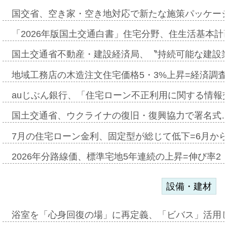
国交省、空き家・空き地対応で新たな施策パッケー
「2026年版国土交通白書」住宅分野、住生活基本計
国土交通省不動産・建設経済局、〝持続可能な建設
地域工務店の木造注文住宅価格5・3%上昇=経済調
auじぶん銀行、「住宅ローン不正利用に関する情報
国土交通省、ウクライナの復旧・復興協力で署名式
7月の住宅ローン金利、固定型が総じて低下=6月か
2026年分路線価、標準宅地5年連続の上昇=伸び率2・
設備・建材
浴室を「心身回復の場」に再定義、「ビバス」活用し