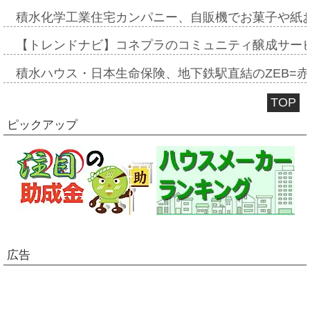
積水化学工業住宅カンパニー、自販機でお菓子や紙
【トレンドナビ】コネプラのコミュニティ醸成サー
積水ハウス・日本生命保険、地下鉄駅直結のZEB=赤坂
TOP
ピックアップ
広告