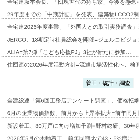
全宅連坂本会長、「団塊世代の持ち家」今後を懸念
29年度までの「中期計画」を発表、建築物LCCO2
全宅連2026年度事業、「外国人との取引実務調査」新
JERCO、18期定時社員総会を開催=ジェルコビジョン
ALIA=第7弾「こども応援PJ」3社が新たに参加…
住団連の2026年度活動方針=流通市場活性化へ、検
着工・統計・調査
全建総連「第6回工務店アンケート調査」、価格転嫁
6月の企業物価指数、前月から上昇率拡大=前年同月比
新設着工、80万戸に向け増加予測=野村総研、30年
2026年5月の木軸着工、前年同期比で43・5%増に…