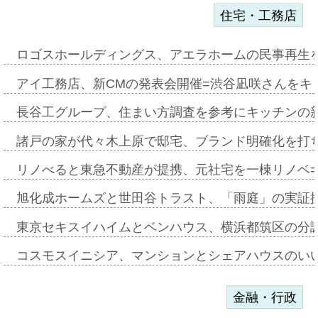
住宅・工務店
ロゴスホールディングス、アエラホームの民事再生
アイ工務店、新CMの発表会開催=渋谷凪咲さんをキ
長谷工グループ、住まい方調査を参考にキッチンの
諸戸の家が代々木上原で邸宅、ブランド明確化を打
リノべると東急不動産が提携、元社宅を一棟リノベ
旭化成ホームズと世田谷トラスト、「雨庭」の実証
東京セキスイハイムとベンハウス、横浜都筑区の分
コスモスイニシア、マンションとシェアハウスのい
金融・行政