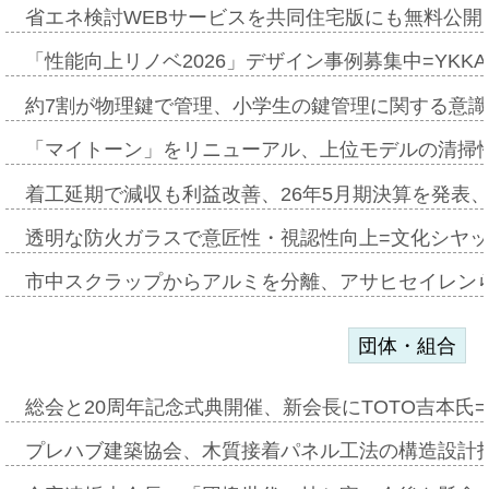
省エネ検討WEBサービスを共同住宅版にも無料公開、
「性能向上リノベ2026」デザイン事例募集中=YKKA
約7割が物理鍵で管理、小学生の鍵管理に関する意識調査
「マイトーン」をリニューアル、上位モデルの清掃
着工延期で減収も利益改善、26年5月期決算を発表
透明な防火ガラスで意匠性・視認性向上=文化シヤ
市中スクラップからアルミを分離、アサヒセイレン
団体・組合
総会と20周年記念式典開催、新会長にTOTO吉本氏
プレハブ建築協会、木質接着パネル工法の構造設計