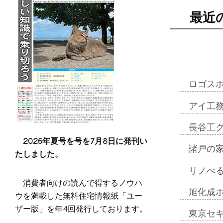
最近
ロゴス
アイ工
長谷工
2026年夏号を号を7月8日に発刊い
諸戸の
たしました。
リノべ
消費者向けの読んで得するノウハ
旭化成
ウを満載した無料住宅情報紙「ユー
ザー版」を年4回発行しております。
東京セ