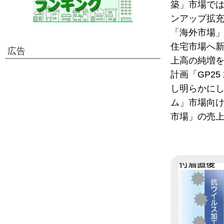
築」市場で
ンアップ拡
「海外市場」
住宅市場へ
広告
上高の純増を
計画「GP25
し明らかに
ム」市場向け
市場」の売上