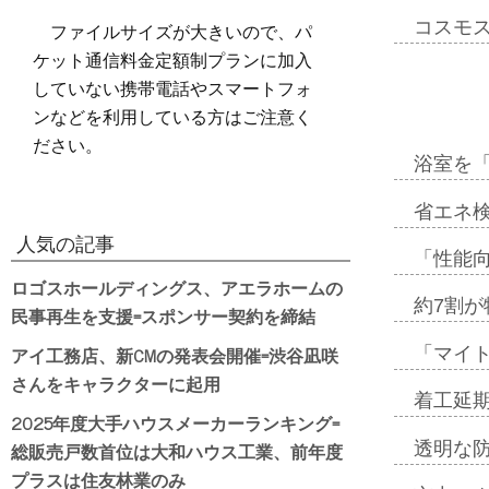
コスモ
ファイルサイズが大きいので、パ
ケット通信料金定額制プランに加入
していない携帯電話やスマートフォ
ンなどを利用している方はご注意く
ださい。
浴室を
省エネ検
人気の記事
「性能向
ロゴスホールディングス、アエラホームの
約7割が
民事再生を支援=スポンサー契約を締結
アイ工務店、新CMの発表会開催=渋谷凪咲
「マイ
さんをキャラクターに起用
着工延期
2025年度大手ハウスメーカーランキング=
総販売戸数首位は大和ハウス工業、前年度
透明な
プラスは住友林業のみ