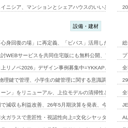
スイニシア、マンションとシェアハウスのいいとこどり
2
設備・建材
「心身回復の場」に再定義、「ビバス」活用した新入浴法
総
討WEBサービスを共同住宅版にも無料公開、YKKAP
プ
上リノベ2026」デザイン事例募集中=YKKAP…
全
物理鍵で管理、小学生の鍵管理に関する意識調査=Natur
2
トーン」をリニューアル、上位モデルの清掃性と安全性追
全
で減収も利益改善、26年5月期決算を発表、今期は増収
J
防火ガラスで意匠性・視認性向上=文化シヤッター…
A