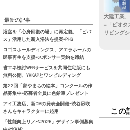
大建工業、
最新の記事
=「ビオタ
浴室を「心身回復の場」に再定義、「ビバ
リビングシ
ス」活用した新入浴法を提案=PHS
日付
ロゴスホールディングス、アエラホームの
民事再生を支援=スポンサー契約を締結
省エネ検討WEBサービスを共同住宅版にも
無料公開、YKKAPとワンビルディング
第22回「家やまちの絵本」コンクールの作
品募集中=応募者全員に色鉛筆プレゼント
アイ工務店、新CMの発表会開催=渋谷凪咲
この
さんをキャラクターに起用
「性能向上リノベ2026」デザイン事例募集
中=YKKAP