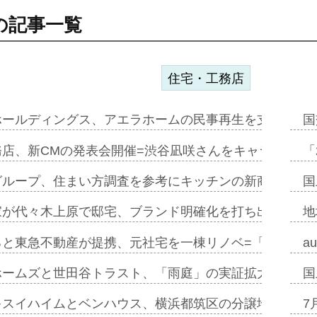
の記事一覧
住宅・工務店
ホールディングス、アエラホームの民事再生を支援=スポ
国
務店、新CMの発表会開催=渋谷凪咲さんをキャラクター
「
グループ、住まい方調査を参考にキッチンの新商品=「フ
国
家が代々木上原で邸宅、ブランド明確化を打ち出す=年内
地
ると東急不動産が提携、元社宅を一棟リノベ=「職住遊」
a
ホームズと世田谷トラスト、「雨庭」の実証拡大へ=ガー
国
キスイハイムとベンハウス、横浜都筑区の分譲地開発で初
7