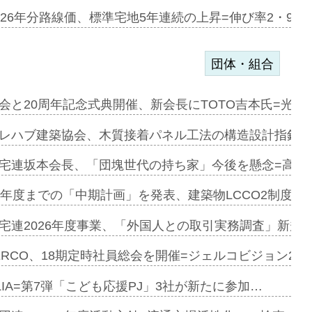
のコリビング…
026年分路線価、標準宅地5年連続の上昇=伸び率2・9%
団体・組合
を提案=P…
会と20周年記念式典開催、新会長にTOTO吉本氏=光触
とワンビ…
レハブ建築協会、木質接着パネル工法の構造設計指針を
宅連坂本会長、「団塊世代の持ち家」今後を懸念=高齢
e…
9年度までの「中期計画」を発表、建築物LCCO2制度へ
加=リンナ…
宅連2026年度事業、「外国人との取引実務調査」新規に
見込む=…
ERCO、18期定時社員総会を開催=ジェルコビジョン203
LIA=第7弾「こども応援PJ」3社が新たに参加…