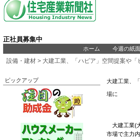
正社員募集中
ホーム
今週の紙
設備・建材
>
大建工業、「ハピア」空間提案や「ビ
ピックアップ
大建工業、「
場に
大建工業(
市場で主力