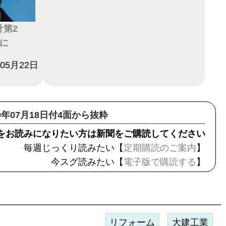
計第2
倍に
年05月22日
19年07月18日付4面から抜粋
をお読みになりたい方は新聞をご購読してください
毎週じっくり読みたい【
定期購読のご案内
】
今スグ読みたい【
電子版で購読する
】
リフォーム
大建工業