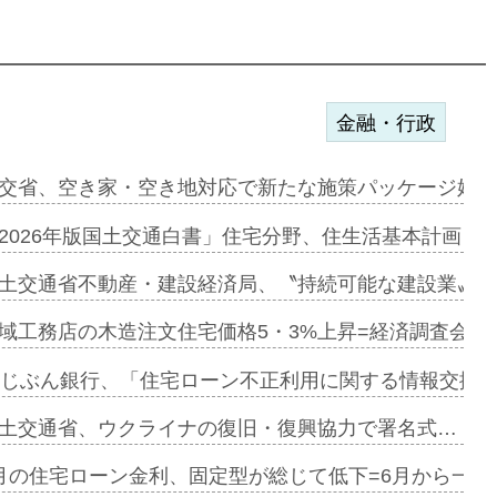
金融・行政
ンサー契約…
交省、空き家・空き地対応で新たな施策パッケージ始動
に起用…
2026年版国土交通白書」住宅分野、住生活基本計画を
ァミーレキ…
土交通省不動産・建設経済局、〝持続可能な建設業〟の
にも城南エ…
域工務店の木造注文住宅価格5・3%上昇=経済調査会「
融合型の賃…
uじぶん銀行、「住宅ローン不正利用に関する情報交換協
デンカフェ…
土交通省、ウクライナの復旧・復興協力で署名式…
協業=お互…
月の住宅ローン金利、固定型が総じて低下=6月から一転