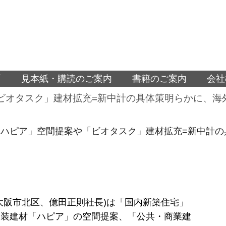
面
見本紙・購読のご案内
書籍のご案内
会社
オタスク」建材拡充=新中計の具体策明らかに、海外
ハピア」空間提案や「ビオタスク」建材拡充=新中計の具
大阪市北区、億田正則社長)は「国内新築住宅」
内装建材「ハピア」の空間提案、「公共・商業建