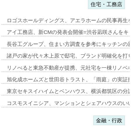
住宅・工務店
ロゴスホールディングス、アエラホームの民事再生
アイ工務店、新CMの発表会開催=渋谷凪咲さんをキ
長谷工グループ、住まい方調査を参考にキッチンの
諸戸の家が代々木上原で邸宅、ブランド明確化を打
リノべると東急不動産が提携、元社宅を一棟リノベ
旭化成ホームズと世田谷トラスト、「雨庭」の実証
東京セキスイハイムとベンハウス、横浜都筑区の分
コスモスイニシア、マンションとシェアハウスのい
金融・行政