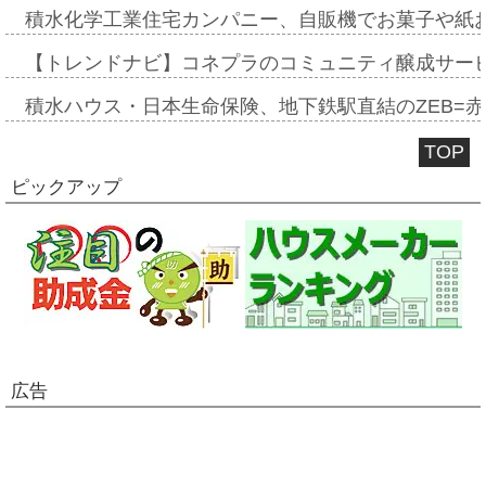
積水化学工業住宅カンパニー、自販機でお菓子や紙
【トレンドナビ】コネプラのコミュニティ醸成サー
積水ハウス・日本生命保険、地下鉄駅直結のZEB=赤坂
TOP
ピックアップ
広告