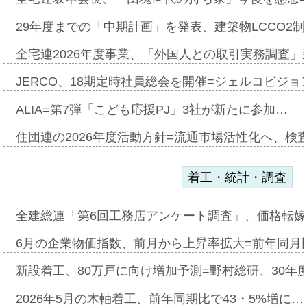
29年度までの「中期計画」を発表、建築物LCCO2
全宅連2026年度事業、「外国人との取引実務調査」新
JERCO、18期定時社員総会を開催=ジェルコビジョン
ALIA=第7弾「こども応援PJ」3社が新たに参加…
住団連の2026年度活動方針=流通市場活性化へ、検
着工・統計・調査
全建総連「第6回工務店アンケート調査」、価格転嫁
6月の企業物価指数、前月から上昇率拡大=前年同月比
新設着工、80万戸に向け増加予測=野村総研、30年
2026年5月の木軸着工、前年同期比で43・5%増に…