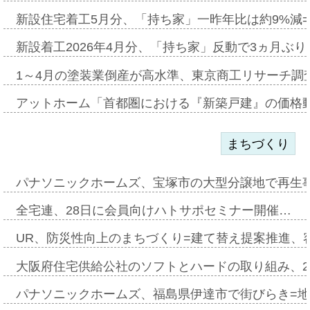
新設住宅着工5月分、「持ち家」一昨年比は約9%減=
新設着工2026年4月分、「持ち家」反動で3ヵ月ぶ
1～4月の塗装業倒産が高水準、東京商工リサーチ調
アットホーム「首都圏における『新築戸建』の価格
まちづくり
パナソニックホームズ、宝塚市の大型分譲地で再生
全宅連、28日に会員向けハトサポセミナー開催…
UR、防災性向上のまちづくり=建て替え提案推進、
大阪府住宅供給公社のソフトとハードの取り組み、2
パナソニックホームズ、福島県伊達市で街びらき=