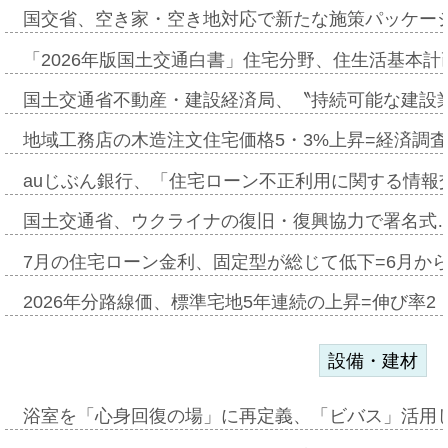
国交省、空き家・空き地対応で新たな施策パッケー
「2026年版国土交通白書」住宅分野、住生活基本計
国土交通省不動産・建設経済局、〝持続可能な建設
地域工務店の木造注文住宅価格5・3%上昇=経済調
auじぶん銀行、「住宅ローン不正利用に関する情報
国土交通省、ウクライナの復旧・復興協力で署名式
7月の住宅ローン金利、固定型が総じて低下=6月か
2026年分路線価、標準宅地5年連続の上昇=伸び率2・
設備・建材
浴室を「心身回復の場」に再定義、「ビバス」活用し