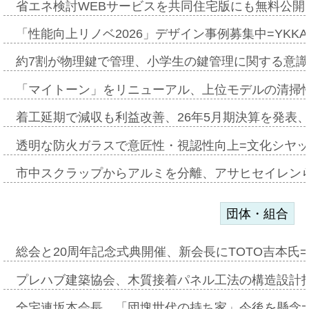
省エネ検討WEBサービスを共同住宅版にも無料公開、
「性能向上リノベ2026」デザイン事例募集中=YKKA
約7割が物理鍵で管理、小学生の鍵管理に関する意識調査
「マイトーン」をリニューアル、上位モデルの清掃
着工延期で減収も利益改善、26年5月期決算を発表
透明な防火ガラスで意匠性・視認性向上=文化シヤ
市中スクラップからアルミを分離、アサヒセイレン
団体・組合
総会と20周年記念式典開催、新会長にTOTO吉本氏
プレハブ建築協会、木質接着パネル工法の構造設計
全宅連坂本会長、「団塊世代の持ち家」今後を懸念