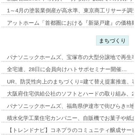
1～4月の塗装業倒産が高水準、東京商工リサーチ調
アットホーム「首都圏における『新築戸建』の価格
まちづくり
パナソニックホームズ、宝塚市の大型分譲地で再生
全宅連、28日に会員向けハトサポセミナー開催…
UR、防災性向上のまちづくり=建て替え提案推進、
大阪府住宅供給公社のソフトとハードの取り組み、2
パナソニックホームズ、福島県伊達市で街びらき=
積水化学工業住宅カンパニー、自販機でお菓子や紙
【トレンドナビ】コネプラのコミュニティ醸成サー