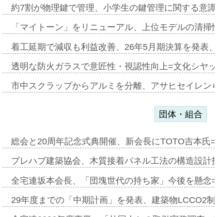
約7割が物理鍵で管理、小学生の鍵管理に関する意識調査
「マイトーン」をリニューアル、上位モデルの清掃
着工延期で減収も利益改善、26年5月期決算を発表
透明な防火ガラスで意匠性・視認性向上=文化シヤ
市中スクラップからアルミを分離、アサヒセイレン
団体・組合
総会と20周年記念式典開催、新会長にTOTO吉本氏
プレハブ建築協会、木質接着パネル工法の構造設計
全宅連坂本会長、「団塊世代の持ち家」今後を懸念
29年度までの「中期計画」を発表、建築物LCCO2