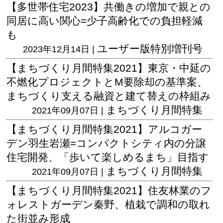
【多世帯住宅2023】共働きの増加で親との
同居に高い関心=少子高齢化での負担軽減
も
ユーザー版
特別増刊号
2023年12月14日 |
【まちづくり月間特集2021】東京・中延の
不燃化プロジェクトとM要除却の基準案、
まちづくり支える融資と建て替えの枠組み
まちづくり月間特集
2021年09月07日 |
【まちづくり月間特集2021】アルコガー
デン羽生岩瀬=コンパクトシティ内の分譲
住宅開発、「歩いて楽しめるまち」目指す
まちづくり月間特集
2021年09月07日 |
【まちづくり月間特集2021】住友林業のフ
ォレストガーデン秦野、植栽で調和の取れ
た街並み形成