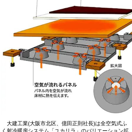
大建工業(大阪市北区、億田正則社長)は全空気式ふ
く射冷暖房システム「ユカリラ」のバリエーション拡