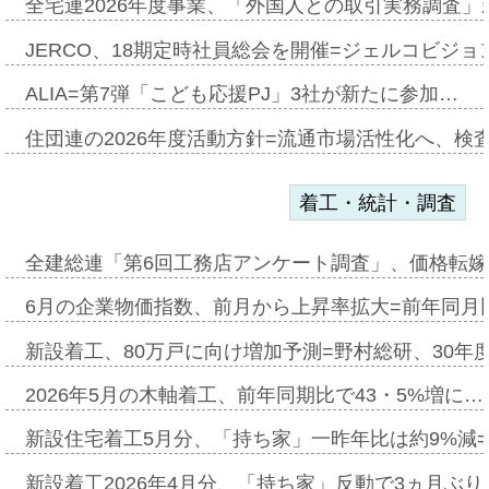
全宅連2026年度事業、「外国人との取引実務調査」新
JERCO、18期定時社員総会を開催=ジェルコビジョン
ALIA=第7弾「こども応援PJ」3社が新たに参加…
住団連の2026年度活動方針=流通市場活性化へ、検
着工・統計・調査
全建総連「第6回工務店アンケート調査」、価格転嫁
6月の企業物価指数、前月から上昇率拡大=前年同月比
新設着工、80万戸に向け増加予測=野村総研、30年
2026年5月の木軸着工、前年同期比で43・5%増に…
新設住宅着工5月分、「持ち家」一昨年比は約9%減=
新設着工2026年4月分、「持ち家」反動で3ヵ月ぶ