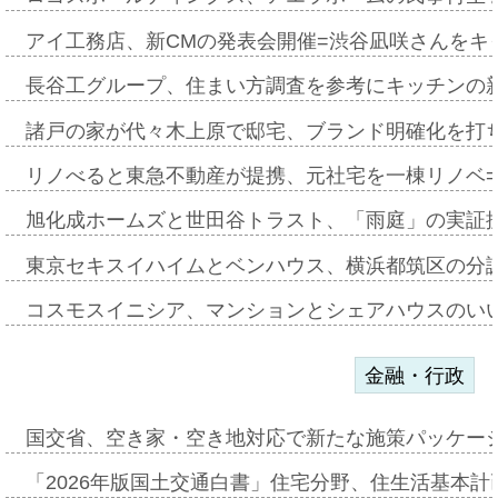
アイ工務店、新CMの発表会開催=渋谷凪咲さんをキ
長谷工グループ、住まい方調査を参考にキッチンの
諸戸の家が代々木上原で邸宅、ブランド明確化を打
リノべると東急不動産が提携、元社宅を一棟リノベ
旭化成ホームズと世田谷トラスト、「雨庭」の実証
東京セキスイハイムとベンハウス、横浜都筑区の分
コスモスイニシア、マンションとシェアハウスのい
金融・行政
国交省、空き家・空き地対応で新たな施策パッケー
「2026年版国土交通白書」住宅分野、住生活基本計