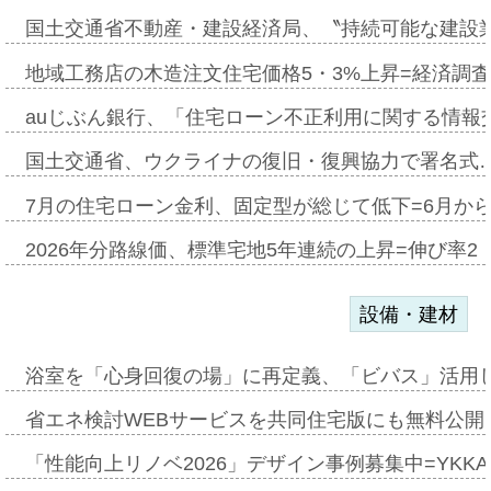
国土交通省不動産・建設経済局、〝持続可能な建設
地域工務店の木造注文住宅価格5・3%上昇=経済調
auじぶん銀行、「住宅ローン不正利用に関する情報
国土交通省、ウクライナの復旧・復興協力で署名式
7月の住宅ローン金利、固定型が総じて低下=6月か
2026年分路線価、標準宅地5年連続の上昇=伸び率2・
設備・建材
浴室を「心身回復の場」に再定義、「ビバス」活用し
省エネ検討WEBサービスを共同住宅版にも無料公開、
「性能向上リノベ2026」デザイン事例募集中=YKKA