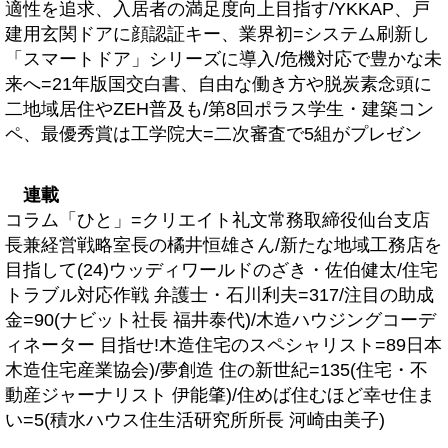
適性を追求、入居者の満足度向上目指す/YKKAP、戸
建用玄関ドアに顔認証キー、業界初=システム刷新し
「スマートドア」シリーズに導入/危機対応で豊かな未
来へ=21年版国交白書、自由な働き方や脱炭素念頭に
二地域居住やZEH普及も/第8回ポラス学生・建築コン
ペ、最優秀賞は工学院大=二次審査で5組がプレゼン
連載
コラム「ひと」=クリエイト礼文常務取締役仙台支店
長兼経営戦略室長の橘井恒雄さん/新たな地域工務店を
目指して(24)ウッディワールドのざき・佐伯健太/住宅
トラブル対応作戦 弁護士・石川利夫=317/注目の助成
金=90(ナビット社長 福井泰代)/木造ハウジングコーデ
ィネーター 目指せ!木造住宅のスペシャリスト=89日本
木造住宅産業協会)/夢創造 住の新世紀=135(住宅・不
動産ジャーナリスト 伊能肇)/住めば住むほど幸せ住ま
い=5(積水ハウス住生活研究所所長 河崎由美子)