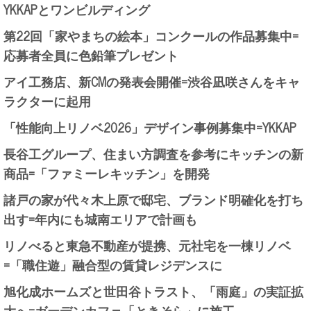
YKKAPとワンビルディング
第22回「家やまちの絵本」コンクールの作品募集中=
応募者全員に色鉛筆プレゼント
アイ工務店、新CMの発表会開催=渋谷凪咲さんをキャ
ラクターに起用
「性能向上リノベ2026」デザイン事例募集中=YKKAP
長谷工グループ、住まい方調査を参考にキッチンの新
商品=「ファミーレキッチン」を開発
諸戸の家が代々木上原で邸宅、ブランド明確化を打ち
出す=年内にも城南エリアで計画も
リノべると東急不動産が提携、元社宅を一棟リノベ
=「職住遊」融合型の賃貸レジデンスに
旭化成ホームズと世田谷トラスト、「雨庭」の実証拡
大へ=ガーデンカフェ「ときそら」に施工