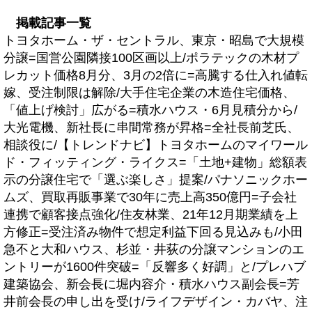
掲載記事一覧
トヨタホーム・ザ・セントラル、東京・昭島で大規模
分譲=国営公園隣接100区画以上/ポラテックの木材プ
レカット価格8月分、3月の2倍に=高騰する仕入れ値転
嫁、受注制限は解除/大手住宅企業の木造住宅価格、
「値上げ検討」広がる=積水ハウス・6月見積分から/
大光電機、新社長に串間常務が昇格=全社長前芝氏、
相談役に/【トレンドナビ】トヨタホームのマイワール
ド・フィッティング・ライクス=「土地+建物」総額表
示の分譲住宅で「選ぶ楽しさ」提案/パナソニックホー
ムズ、買取再販事業で30年に売上高350億円=子会社
連携で顧客接点強化/住友林業、21年12月期業績を上
方修正=受注済み物件で想定利益下回る見込みも/小田
急不と大和ハウス、杉並・井荻の分譲マンションのエ
ントリーが1600件突破=「反響多く好調」と/プレハブ
建築協会、新会長に堀内容介・積水ハウス副会長=芳
井前会長の申し出を受け/ライフデザイン・カバヤ、注