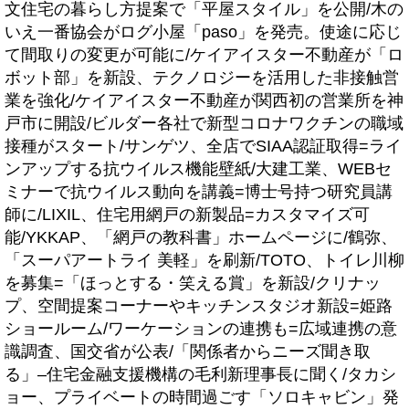
文住宅の暮らし方提案で「平屋スタイル」を公開/木の
いえ一番協会がログ小屋「paso」を発売。使途に応じ
て間取りの変更が可能に/ケイアイスター不動産が「ロ
ボット部」を新設、テクノロジーを活用した非接触営
業を強化/ケイアイスター不動産が関西初の営業所を神
戸市に開設/ビルダー各社で新型コロナワクチンの職域
接種がスタート/サンゲツ、全店でSIAA認証取得=ライ
ンアップする抗ウイルス機能壁紙/大建工業、WEBセ
ミナーで抗ウイルス動向を講義=博士号持つ研究員講
師に/LIXIL、住宅用網戸の新製品=カスタマイズ可
能/YKKAP、「網戸の教科書」ホームページに/鶴弥、
「スーパアートライ 美軽」を刷新/TOTO、トイレ川柳
を募集=「ほっとする・笑える賞」を新設/クリナッ
プ、空間提案コーナーやキッチンスタジオ新設=姫路
ショールーム/ワーケーションの連携も=広域連携の意
識調査、国交省が公表/「関係者からニーズ聞き取
る」–住宅金融支援機構の毛利新理事長に聞く/タカシ
ョー、プライベートの時間過ごす「ソロキャビン」発