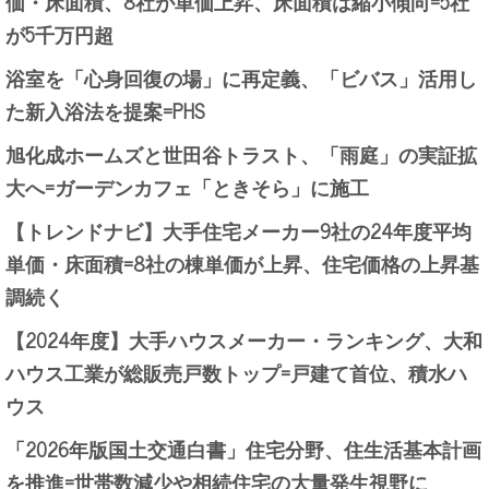
価・床面積、8社が単価上昇、床面積は縮小傾向=5社
が5千万円超
浴室を「心身回復の場」に再定義、「ビバス」活用し
た新入浴法を提案=PHS
旭化成ホームズと世田谷トラスト、「雨庭」の実証拡
大へ=ガーデンカフェ「ときそら」に施工
【トレンドナビ】大手住宅メーカー9社の24年度平均
単価・床面積=8社の棟単価が上昇、住宅価格の上昇基
調続く
【2024年度】大手ハウスメーカー・ランキング、大和
ハウス工業が総販売戸数トップ=戸建て首位、積水ハ
ウス
「2026年版国土交通白書」住宅分野、住生活基本計画
を推進=世帯数減少や相続住宅の大量発生視野に