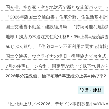
国交省、空き家・空き地対応で新たな施策パッケー
「2026年版国土交通白書」住宅分野、住生活基本計
国土交通省不動産・建設経済局、〝持続可能な建設
地域工務店の木造注文住宅価格5・3%上昇=経済調
auじぶん銀行、「住宅ローン不正利用に関する情報
国土交通省、ウクライナの復旧・復興協力で署名式
7月の住宅ローン金利、固定型が総じて低下=6月か
2026年分路線価、標準宅地5年連続の上昇=伸び率2・
設備・建材
「性能向上リノベ2026」デザイン事例募集中=YKKA