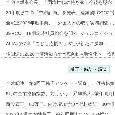
全宅連坂本会長、「団塊世代の持ち家」今後を懸念
29年度までの「中期計画」を発表、建築物LCCO2
全宅連2026年度事業、「外国人との取引実務調査」新
JERCO、18期定時社員総会を開催=ジェルコビジョン
ALIA=第7弾「こども応援PJ」3社が新たに参加…
住団連の2026年度活動方針=流通市場活性化へ、検
着工・統計・調査
全建総連「第6回工務店アンケート調査」、価格転嫁
6月の企業物価指数、前月から上昇率拡大=前年同月比
新設着工、80万戸に向け増加予測=野村総研、30年
2026年5月の木軸着工、前年同期比で43・5%増に…