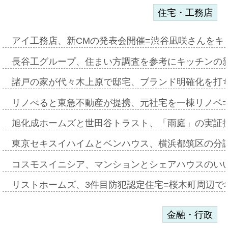
住宅・工務店
アイ工務店、新CMの発表会開催=渋谷凪咲さんをキ
長谷工グループ、住まい方調査を参考にキッチンの
諸戸の家が代々木上原で邸宅、ブランド明確化を打
リノべると東急不動産が提携、元社宅を一棟リノベ
旭化成ホームズと世田谷トラスト、「雨庭」の実証
東京セキスイハイムとベンハウス、横浜都筑区の分
コスモスイニシア、マンションとシェアハウスのい
リストホームズ、3件目防犯認定住宅=桜木町周辺で
金融・行政