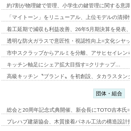
約7割が物理鍵で管理、小学生の鍵管理に関する意識調査
「マイトーン」をリニューアル、上位モデルの清掃
着工延期で減収も利益改善、26年5月期決算を発表
透明な防火ガラスで意匠性・視認性向上=文化シヤ
市中スクラップからアルミを分離、アサヒセイレン
キッチン軸足にシェア拡大目指す=クリナップ…
高級キッチン〝ブランド〟を初創設、タカラスタン
団体・組合
総会と20周年記念式典開催、新会長にTOTO吉本氏
プレハブ建築協会、木質接着パネル工法の構造設計