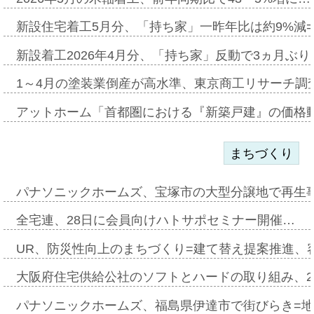
新設住宅着工5月分、「持ち家」一昨年比は約9%減=
新設着工2026年4月分、「持ち家」反動で3ヵ月ぶ
1～4月の塗装業倒産が高水準、東京商工リサーチ調
アットホーム「首都圏における『新築戸建』の価格
まちづくり
パナソニックホームズ、宝塚市の大型分譲地で再生
全宅連、28日に会員向けハトサポセミナー開催…
UR、防災性向上のまちづくり=建て替え提案推進、
大阪府住宅供給公社のソフトとハードの取り組み、2
パナソニックホームズ、福島県伊達市で街びらき=