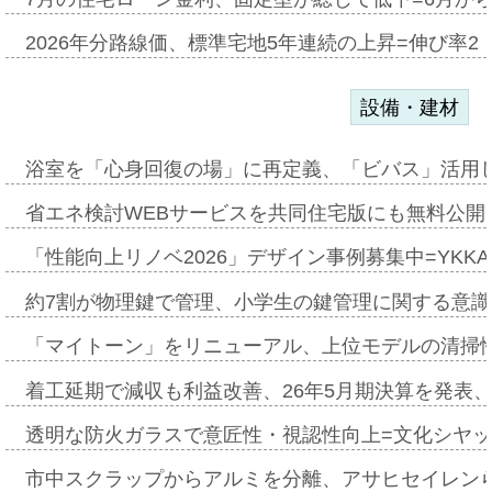
2026年分路線価、標準宅地5年連続の上昇=伸び率2・
設備・建材
浴室を「心身回復の場」に再定義、「ビバス」活用し
省エネ検討WEBサービスを共同住宅版にも無料公開、
「性能向上リノベ2026」デザイン事例募集中=YKKA
約7割が物理鍵で管理、小学生の鍵管理に関する意識調査
「マイトーン」をリニューアル、上位モデルの清掃
着工延期で減収も利益改善、26年5月期決算を発表
透明な防火ガラスで意匠性・視認性向上=文化シヤ
市中スクラップからアルミを分離、アサヒセイレン