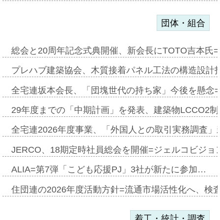
団体・組合
総会と20周年記念式典開催、新会長にTOTO吉本氏
プレハブ建築協会、木質接着パネル工法の構造設計
全宅連坂本会長、「団塊世代の持ち家」今後を懸念
29年度までの「中期計画」を発表、建築物LCCO2
全宅連2026年度事業、「外国人との取引実務調査」新
JERCO、18期定時社員総会を開催=ジェルコビジョン
ALIA=第7弾「こども応援PJ」3社が新たに参加…
住団連の2026年度活動方針=流通市場活性化へ、検
着工・統計・調査