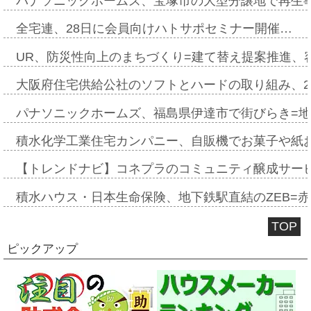
パナソニックホームズ、宝塚市の大型分譲地で再生
全宅連、28日に会員向けハトサポセミナー開催…
UR、防災性向上のまちづくり=建て替え提案推進、
大阪府住宅供給公社のソフトとハードの取り組み、2
パナソニックホームズ、福島県伊達市で街びらき=
積水化学工業住宅カンパニー、自販機でお菓子や紙
【トレンドナビ】コネプラのコミュニティ醸成サー
積水ハウス・日本生命保険、地下鉄駅直結のZEB=赤坂
TOP
ピックアップ