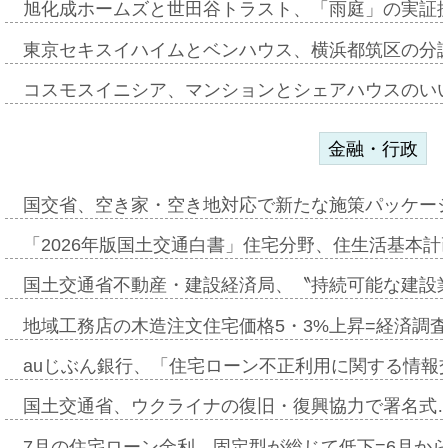
旭化成ホームズと世田谷トラスト、「雨庭」の実証
東京セキスイハイムとベンハウス、横浜都筑区の分
コスモスイニシア、マンションとシェアハウスのい
金融・行政
国交省、空き家・空き地対応で新たな施策パッケー
「2026年版国土交通白書」住宅分野、住生活基本計
国土交通省不動産・建設経済局、〝持続可能な建設
地域工務店の木造注文住宅価格5・3%上昇=経済調
auじぶん銀行、「住宅ローン不正利用に関する情報
国土交通省、ウクライナの復旧・復興協力で署名式
7月の住宅ローン金利、固定型が総じて低下=6月か