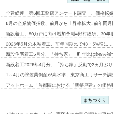
全建総連「第6回工務店アンケート調査」、価格転嫁
6月の企業物価指数、前月から上昇率拡大=前年同月比
新設着工、80万戸に向け増加予測=野村総研、30年
2026年5月の木軸着工、前年同期比で43・5%増に…
新設住宅着工5月分、「持ち家」一昨年比は約9%減=
新設着工2026年4月分、「持ち家」反動で3ヵ月ぶ
1～4月の塗装業倒産が高水準、東京商工リサーチ調
アットホーム「首都圏における『新築戸建』の価格
まちづくり