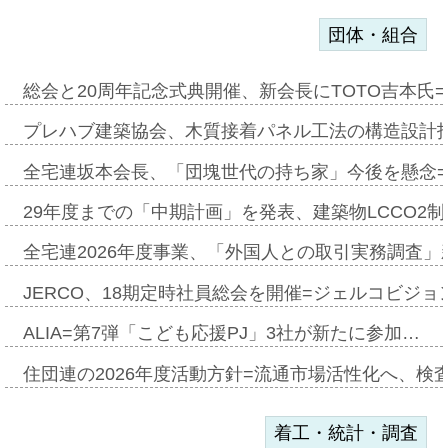
団体・組合
総会と20周年記念式典開催、新会長にTOTO吉本氏
プレハブ建築協会、木質接着パネル工法の構造設計
全宅連坂本会長、「団塊世代の持ち家」今後を懸念
29年度までの「中期計画」を発表、建築物LCCO2
全宅連2026年度事業、「外国人との取引実務調査」新
JERCO、18期定時社員総会を開催=ジェルコビジョン
ALIA=第7弾「こども応援PJ」3社が新たに参加…
住団連の2026年度活動方針=流通市場活性化へ、検
着工・統計・調査