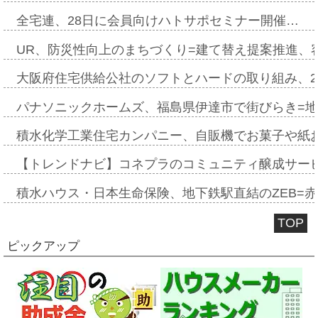
全宅連、28日に会員向けハトサポセミナー開催…
UR、防災性向上のまちづくり=建て替え提案推進、
大阪府住宅供給公社のソフトとハードの取り組み、2
パナソニックホームズ、福島県伊達市で街びらき=
積水化学工業住宅カンパニー、自販機でお菓子や紙
【トレンドナビ】コネプラのコミュニティ醸成サー
積水ハウス・日本生命保険、地下鉄駅直結のZEB=赤坂
TOP
ピックアップ