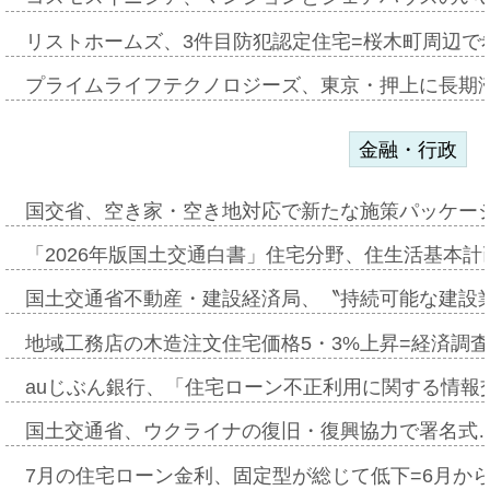
リストホームズ、3件目防犯認定住宅=桜木町周辺で
プライムライフテクノロジーズ、東京・押上に長期
金融・行政
国交省、空き家・空き地対応で新たな施策パッケー
「2026年版国土交通白書」住宅分野、住生活基本計
国土交通省不動産・建設経済局、〝持続可能な建設
地域工務店の木造注文住宅価格5・3%上昇=経済調
auじぶん銀行、「住宅ローン不正利用に関する情報
国土交通省、ウクライナの復旧・復興協力で署名式
7月の住宅ローン金利、固定型が総じて低下=6月か