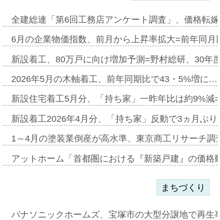
全建総連「第6回工務店アンケート調査」、価格転嫁
6月の企業物価指数、前月から上昇率拡大=前年同月比
新設着工、80万戸に向け増加予測=野村総研、30年
2026年5月の木軸着工、前年同期比で43・5%増に…
新設住宅着工5月分、「持ち家」一昨年比は約9%減=
新設着工2026年4月分、「持ち家」反動で3ヵ月ぶ
1～4月の塗装業倒産が高水準、東京商工リサーチ調
アットホーム「首都圏における『新築戸建』の価格
まちづくり
パナソニックホームズ、宝塚市の大型分譲地で再生