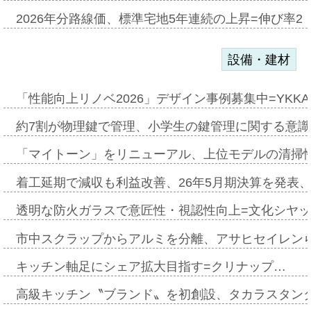
2026年分路線価、標準宅地5年連続の上昇=伸び率2・
設備・建材
「性能向上リノベ2026」デザイン事例募集中=YKKA
約7割が物理鍵で管理、小学生の鍵管理に関する意識調査
「マイトーン」をリニューアル、上位モデルの清掃
着工延期で減収も利益改善、26年5月期決算を発表
透明な防火ガラスで意匠性・視認性向上=文化シヤ
市中スクラップからアルミを分離、アサヒセイレン
キッチン軸足にシェア拡大目指す=クリナップ…
高級キッチン〝ブランド〟を初創設、タカラスタン