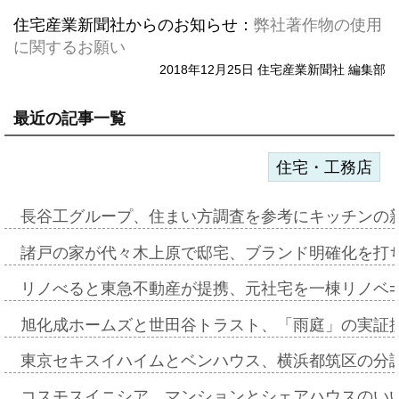
住宅産業新聞社からのお知らせ：
弊社著作物の使用
に関するお願い
2018年12月25日 住宅産業新聞社 編集部
最近の記事一覧
住宅・工務店
長谷工グループ、住まい方調査を参考にキッチンの
諸戸の家が代々木上原で邸宅、ブランド明確化を打
リノべると東急不動産が提携、元社宅を一棟リノベ
旭化成ホームズと世田谷トラスト、「雨庭」の実証
東京セキスイハイムとベンハウス、横浜都筑区の分
コスモスイニシア、マンションとシェアハウスのい