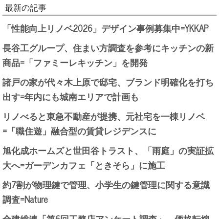
最新の記事
「性能向上リノベ2026」デザイン事例募集中=YKKAP
長谷工グループ、住まい方調査を参考にキッチンの新
商品=「ファミーレキッチン」を開発
諸戸の家が代々木上原で邸宅、ブランド明確化を打ち
出す=年内にも城南エリアで計画も
リノべると東急不動産が提携、元社宅を一棟リノベ
=「職住遊」融合型の賃貸レジデンスに
旭化成ホームズと世田谷トラスト、「雨庭」の実証拡
大へ=ガーデンカフェ「ときそら」に施工
約7割が物理鍵で管理、小学生の鍵管理に関する意識
調査=Nature
全建総連「第6回工務店アンケート調査」、価格転嫁