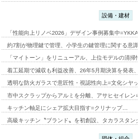
設備・建材
「性能向上リノベ2026」デザイン事例募集中=YKKA
約7割が物理鍵で管理、小学生の鍵管理に関する意識調査
「マイトーン」をリニューアル、上位モデルの清掃
着工延期で減収も利益改善、26年5月期決算を発表
透明な防火ガラスで意匠性・視認性向上=文化シヤ
市中スクラップからアルミを分離、アサヒセイレン
キッチン軸足にシェア拡大目指す=クリナップ…
高級キッチン〝ブランド〟を初創設、タカラスタン
団体・組合