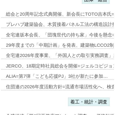
総会と20周年記念式典開催、新会長にTOTO吉本氏
プレハブ建築協会、木質接着パネル工法の構造設計
全宅連坂本会長、「団塊世代の持ち家」今後を懸念
29年度までの「中期計画」を発表、建築物LCCO2
全宅連2026年度事業、「外国人との取引実務調査」新
JERCO、18期定時社員総会を開催=ジェルコビジョン
ALIA=第7弾「こども応援PJ」3社が新たに参加…
住団連の2026年度活動方針=流通市場活性化へ、検
着工・統計・調査