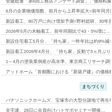
全建総連「第6回工務店アンケート調査」、価格転嫁
6月の企業物価指数、前月から上昇率拡大=前年同月比
新設着工、80万戸に向け増加予測=野村総研、30年
2026年5月の木軸着工、前年同期比で43・5%増に…
新設住宅着工5月分、「持ち家」一昨年比は約9%減=
新設着工2026年4月分、「持ち家」反動で3ヵ月ぶ
1～4月の塗装業倒産が高水準、東京商工リサーチ調
アットホーム「首都圏における『新築戸建』の価格
まちづくり
パナソニックホームズ、宝塚市の大型分譲地で再生
全宅連、28日に会員向けハトサポセミナー開催…