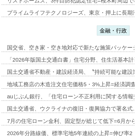
リストホームズ、3件目防犯認定住宅=桜木町周辺で
プライムライフテクノロジーズ、東京・押上に長期
金融・行政
国交省、空き家・空き地対応で新たな施策パッケー
「2026年版国土交通白書」住宅分野、住生活基本計
国土交通省不動産・建設経済局、〝持続可能な建設
地域工務店の木造注文住宅価格5・3%上昇=経済調
auじぶん銀行、「住宅ローン不正利用に関する情報
国土交通省、ウクライナの復旧・復興協力で署名式
7月の住宅ローン金利、固定型が総じて低下=6月か
2026年分路線価、標準宅地5年連続の上昇=伸び率2・