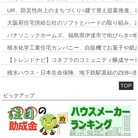
UR、防災性向上のまちづくり=建て替え提案推進、
大阪府住宅供給公社のソフトとハードの取り組み、2
パナソニックホームズ、福島県伊達市で街びらき=
積水化学工業住宅カンパニー、自販機でお菓子や紙
【トレンドナビ】コネプラのコミュニティ醸成サー
積水ハウス・日本生命保険、地下鉄駅直結のZEB=赤坂
TOP
ピックアップ