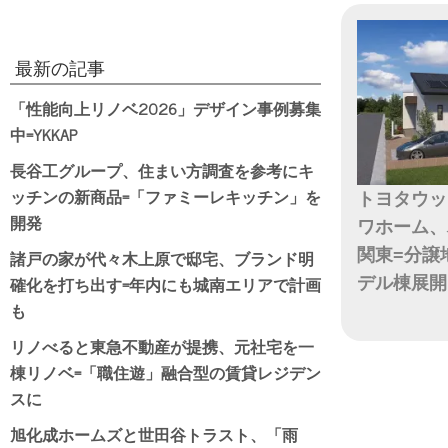
最新の記事
「性能向上リノベ2026」デザイン事例募集
中=YKKAP
長谷工グループ、住まい方調査を参考にキ
ッチンの新商品=「ファミーレキッチン」を
トヨタウッ
開発
ワホーム、
関東=分譲
諸戸の家が代々木上原で邸宅、ブランド明
確化を打ち出す=年内にも城南エリアで計画
デル棟展開
も
日付
リノべると東急不動産が提携、元社宅を一
棟リノベ=「職住遊」融合型の賃貸レジデン
スに
旭化成ホームズと世田谷トラスト、「雨