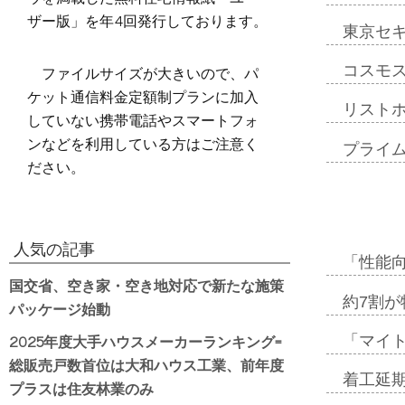
ザー版」を年4回発行しております。
東京セ
ファイルサイズが大きいので、パ
コスモ
ケット通信料金定額制プランに加入
リスト
していない携帯電話やスマートフォ
ンなどを利用している方はご注意く
プライ
ださい。
人気の記事
「性能向
国交省、空き家・空き地対応で新たな施策
約7割が
パッケージ始動
2025年度大手ハウスメーカーランキング=
「マイ
総販売戸数首位は大和ハウス工業、前年度
着工延期
プラスは住友林業のみ