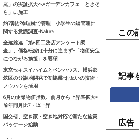
庭」の実証拡大へ=ガーデンカフェ「ときそ
ら」に施工
約7割が物理鍵で管理、小学生の鍵管理に
関する意識調査=Nature
この
全建総連「第6回工務店アンケート調
査」、価格転嫁は十分に進まず=「物価安定
につながる施策」を要望
東京セキスイハイムとベンハウス、横浜都
記事
筑区の分譲地開発で初協業=お互いの技術・
ノウハウを活用
6月の企業物価指数、前月から上昇率拡大=
前年同月比7・1%上昇
国交省、空き家・空き地対応で新たな施策
広告
パッケージ始動