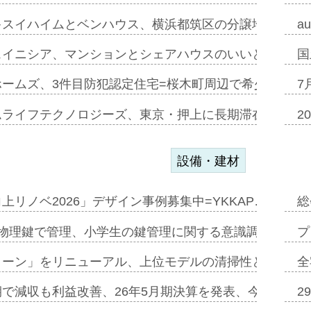
キスイハイムとベンハウス、横浜都筑区の分譲地開発で初
a
スイニシア、マンションとシェアハウスのいいとこどり
国
ホームズ、3件目防犯認定住宅=桜木町周辺で希少価値の
7
ムライフテクノロジーズ、東京・押上に長期滞在型ホテル
2
設備・建材
上リノベ2026」デザイン事例募集中=YKKAP…
総
物理鍵で管理、小学生の鍵管理に関する意識調査=Natur
プ
トーン」をリニューアル、上位モデルの清掃性と安全性追
全
で減収も利益改善、26年5月期決算を発表、今期は増収
2