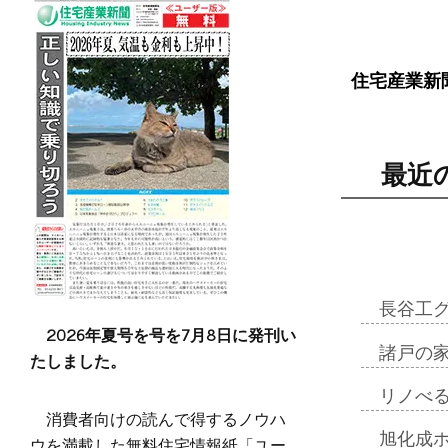
住宅産業新
最近
長谷工
2026年夏号を号を7月8日に発刊い
諸戸の
たしました。
リノべ
消費者向けの読んで得するノウハ
旭化成
ウを満載した無料住宅情報紙「ユー