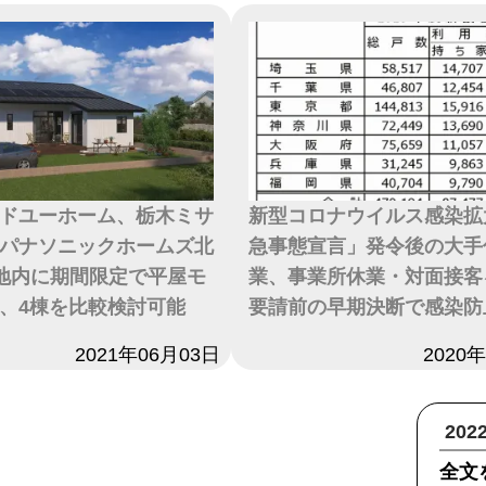
ドユーホーム、栃木ミサ
新型コロナウイルス感染拡
パナソニックホームズ北
急事態宣言」発令後の大手
地内に期間限定で平屋モ
業、事業所休業・対面接客
、4棟を比較検討可能
要請前の早期決断で感染防
2021年06月03日
日付
2020
20
全文