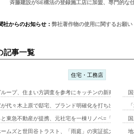
斉藤建設がSE構法の登録施工店に加盟、専門的な
聞社からのお知らせ：
弊社著作物の使用に関するお願い
の記事一覧
住宅・工務店
グループ、住まい方調査を参考にキッチンの新商品=「フ
国
家が代々木上原で邸宅、ブランド明確化を打ち出す=年内
「
ると東急不動産が提携、元社宅を一棟リノベ=「職住遊」
国
ホームズと世田谷トラスト、「雨庭」の実証拡大へ=ガー
地