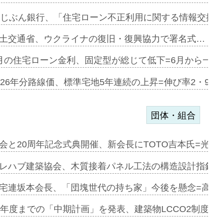
協業=お互…
uじぶん銀行、「住宅ローン不正利用に関する情報交換協
のコリビング…
土交通省、ウクライナの復旧・復興協力で署名式…
ある2階建…
月の住宅ローン金利、固定型が総じて低下=6月から一転
第1弾が開…
026年分路線価、標準宅地5年連続の上昇=伸び率2・9%
団体・組合
会と20周年記念式典開催、新会長にTOTO吉本氏=光触
e…
レハブ建築協会、木質接着パネル工法の構造設計指針を
加=リンナ…
宅連坂本会長、「団塊世代の持ち家」今後を懸念=高齢
見込む=…
9年度までの「中期計画」を発表、建築物LCCO2制度へ