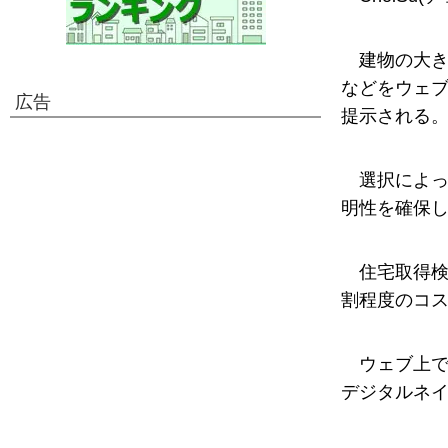
建物の大
などをウェ
広告
提示される
選択によ
明性を確保
住宅取得検
割程度のコ
ウェブ上
デジタルネ