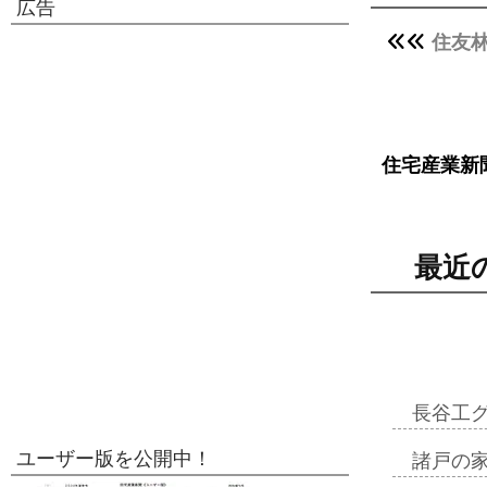
広告
住友
住宅産業新
最近
長谷工
ユーザー版を公開中！
諸戸の