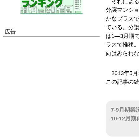
それによ
分譲マンショ
かなプラスで
ている。分譲
広告
は1―3月期で
ラスで推移
向はみられ
2013年
この記事の
7-9月期
10-12月
日付