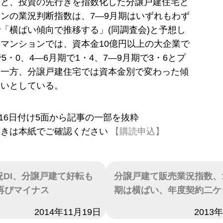
ると、投資の先行きを指数化した分譲戸建住宅と
ンの業況判断指数は、7―9月期はいずれもわず
「横ばい傾向で推移する」(同調査会)と予想し
マンションでは、資本金10億円以上の大企業で
5・0、4―6月期で1・4、7―9月期で3・6とプ
。一方、分譲戸建住宅では資本金別で変わった傾
ないとしている。
5月16日付け5面から記事の一部を抜粋
続きは本紙でご確認ください
【購読申込】
業況DI、分譲戸建て好転も
分譲戸建て販売業況指数、10
期再びマイナス
期は横ばい、年度契約二ケ
2014年11月19日
日付
2013