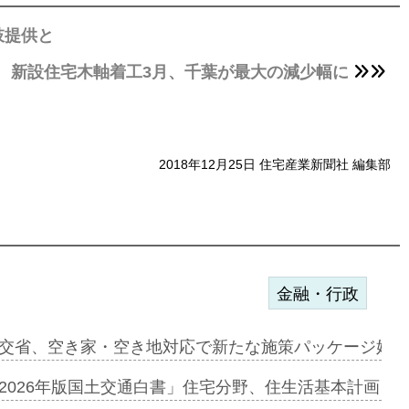
肢提供と
新設住宅木軸着工3月、千葉が最大の減少幅に
2018年12月25日 住宅産業新聞社 編集部
金融・行政
ァミーレキ…
交省、空き家・空き地対応で新たな施策パッケージ始動
にも城南エ…
2026年版国土交通白書」住宅分野、住生活基本計画を