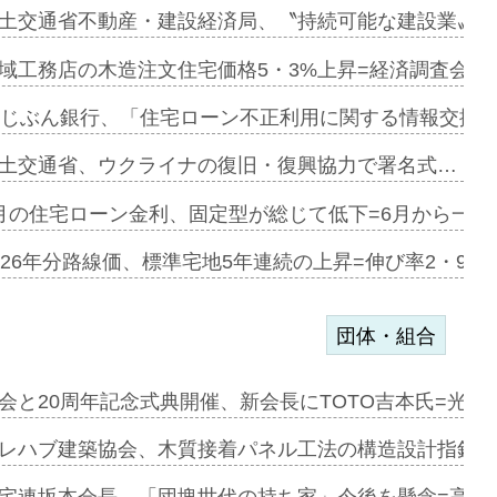
融合型の賃…
土交通省不動産・建設経済局、〝持続可能な建設業〟の
デンカフェ…
域工務店の木造注文住宅価格5・3%上昇=経済調査会「
協業=お互…
uじぶん銀行、「住宅ローン不正利用に関する情報交換協
のコリビング…
土交通省、ウクライナの復旧・復興協力で署名式…
ある2階建…
月の住宅ローン金利、固定型が総じて低下=6月から一転
第1弾が開…
026年分路線価、標準宅地5年連続の上昇=伸び率2・9%
団体・組合
会と20周年記念式典開催、新会長にTOTO吉本氏=光触
e…
レハブ建築協会、木質接着パネル工法の構造設計指針を