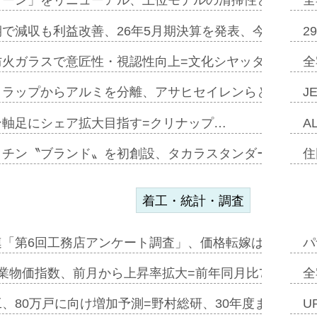
トーン」をリニューアル、上位モデルの清掃性と安全性追
全
で減収も利益改善、26年5月期決算を発表、今期は増収
2
防火ガラスで意匠性・視認性向上=文化シヤッター…
全
クラップからアルミを分離、アサヒセイレンらと協働開発
J
ン軸足にシェア拡大目指す=クリナップ…
A
ッチン〝ブランド〟を初創設、タカラスタンダードが新
住
着工・統計・調査
連「第6回工務店アンケート調査」、価格転嫁は十分に進
パ
業物価指数、前月から上昇率拡大=前年同月比7・1%上
全
、80万戸に向け増加予測=野村総研、30年度まで〝揺
U