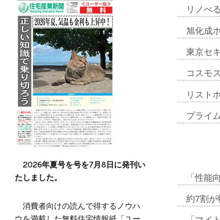
リノべ
旭化成
東京セ
コスモ
リスト
プライ
2026年夏号を号を7月8日に発刊い
たしました。
「性能向
約7割が
消費者向けの読んで得するノウハ
ウを満載した無料住宅情報紙「ユー