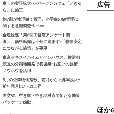
庭」の実証拡大へ=ガーデンカフェ「ときそ
広告
ら」に施工
約7割が物理鍵で管理、小学生の鍵管理に
関する意識調査=Nature
全建総連「第6回工務店アンケート調
査」、価格転嫁は十分に進まず=「物価安定
につながる施策」を要望
東京セキスイハイムとベンハウス、横浜都
筑区の分譲地開発で初協業=お互いの技術・
ノウハウを活用
6月の企業物価指数、前月から上昇率拡大=
前年同月比7・1%上昇
国交省、空き家・空き地対応で新たな施策
パッケージ始動
ほか