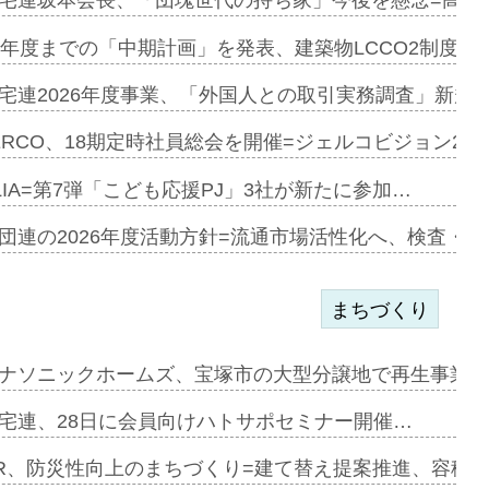
加=リンナ…
宅連坂本会長、「団塊世代の持ち家」今後を懸念=高齢
見込む=…
9年度までの「中期計画」を発表、建築物LCCO2制度へ
宅連2026年度事業、「外国人との取引実務調査」新規に
開始=三協…
ERCO、18期定時社員総会を開催=ジェルコビジョン203
LIA=第7弾「こども応援PJ」3社が新たに参加…
築分譲M専用…
団連の2026年度活動方針=流通市場活性化へ、検査・
まちづくり
まず=「物…
ナソニックホームズ、宝塚市の大型分譲地で再生事業を
昇…
宅連、28日に会員向けハトサポセミナー開催…
り戻し〟…
R、防災性向上のまちづくり=建て替え提案推進、容積