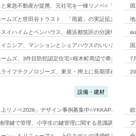
ると東急不動産が提携、元社宅を一棟リノベ=「職住遊」
国
ホームズと世田谷トラスト、「雨庭」の実証拡大へ=ガー
地
キスイハイムとベンハウス、横浜都筑区の分譲地開発で初
a
スイニシア、マンションとシェアハウスのいいとこどり
国
ホームズ、3件目防犯認定住宅=桜木町周辺で希少価値の
7
ムライフテクノロジーズ、東京・押上に長期滞在型ホテル
2
設備・建材
上リノベ2026」デザイン事例募集中=YKKAP…
総
物理鍵で管理、小学生の鍵管理に関する意識調査=Natur
プ