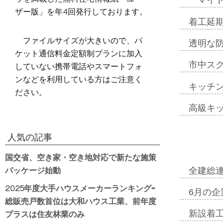
「マイ
ザー版」を年4回発行しております。
着工延期
ファイルサイズが大きいので、パ
透明な
ケット通信料金定額制プランに加入
していない携帯電話やスマートフォ
市中ス
ンなどを利用している方はご注意く
キッチ
ださい。
高級キ
人気の記事
国交省、空き家・空き地対応で新たな施策
パッケージ始動
全建総
2025年度大手ハウスメーカーランキング=
6月の企
総販売戸数首位は大和ハウス工業、前年度
プラスは住友林業のみ
新設着工