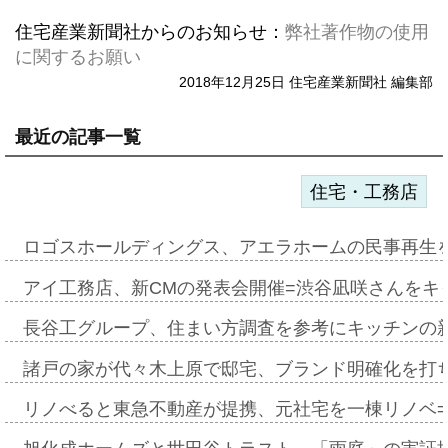
住宅産業新聞社からのお知らせ：
弊社著作物の使用
に関するお願い
2018年12月25日 住宅産業新聞社 編集部
最近の記事一覧
住宅・工務店
ロゴスホールディングス、アエラホームの民事再生
アイ工務店、新CMの発表会開催=渋谷凪咲さんをキ
長谷工グループ、住まい方調査を参考にキッチンの
諸戸の家が代々木上原で邸宅、ブランド明確化を打
リノべると東急不動産が提携、元社宅を一棟リノベ