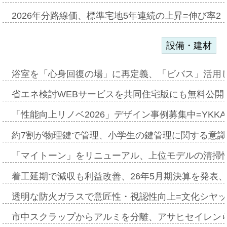
2026年分路線価、標準宅地5年連続の上昇=伸び率2・
設備・建材
浴室を「心身回復の場」に再定義、「ビバス」活用し
省エネ検討WEBサービスを共同住宅版にも無料公開、
「性能向上リノベ2026」デザイン事例募集中=YKKA
約7割が物理鍵で管理、小学生の鍵管理に関する意識調査
「マイトーン」をリニューアル、上位モデルの清掃
着工延期で減収も利益改善、26年5月期決算を発表
透明な防火ガラスで意匠性・視認性向上=文化シヤ
市中スクラップからアルミを分離、アサヒセイレン