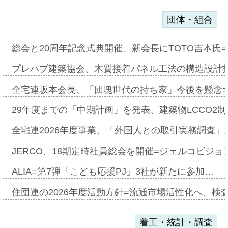
団体・組合
総会と20周年記念式典開催、新会長にTOTO吉本氏
プレハブ建築協会、木質接着パネル工法の構造設計
全宅連坂本会長、「団塊世代の持ち家」今後を懸念
29年度までの「中期計画」を発表、建築物LCCO2
全宅連2026年度事業、「外国人との取引実務調査」新
JERCO、18期定時社員総会を開催=ジェルコビジョン
ALIA=第7弾「こども応援PJ」3社が新たに参加…
住団連の2026年度活動方針=流通市場活性化へ、検
着工・統計・調査