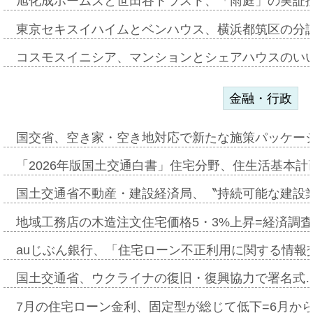
旭化成ホームズと世田谷トラスト、「雨庭」の実証
東京セキスイハイムとベンハウス、横浜都筑区の分
コスモスイニシア、マンションとシェアハウスのい
金融・行政
国交省、空き家・空き地対応で新たな施策パッケー
「2026年版国土交通白書」住宅分野、住生活基本計
国土交通省不動産・建設経済局、〝持続可能な建設
地域工務店の木造注文住宅価格5・3%上昇=経済調
auじぶん銀行、「住宅ローン不正利用に関する情報
国土交通省、ウクライナの復旧・復興協力で署名式
7月の住宅ローン金利、固定型が総じて低下=6月か