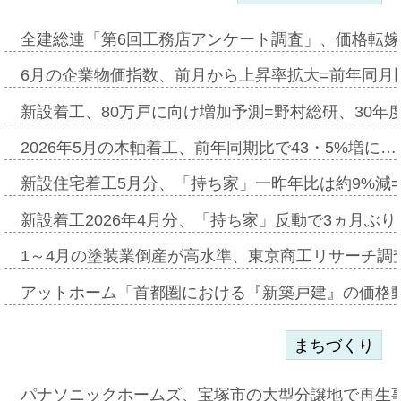
全建総連「第6回工務店アンケート調査」、価格転嫁
6月の企業物価指数、前月から上昇率拡大=前年同月比
新設着工、80万戸に向け増加予測=野村総研、30年
2026年5月の木軸着工、前年同期比で43・5%増に…
新設住宅着工5月分、「持ち家」一昨年比は約9%減=
新設着工2026年4月分、「持ち家」反動で3ヵ月ぶ
1～4月の塗装業倒産が高水準、東京商工リサーチ調
アットホーム「首都圏における『新築戸建』の価格
まちづくり
パナソニックホームズ、宝塚市の大型分譲地で再生