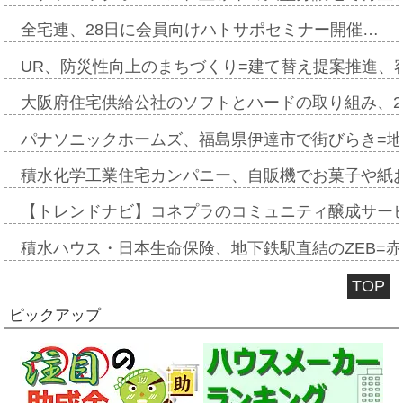
全宅連、28日に会員向けハトサポセミナー開催…
UR、防災性向上のまちづくり=建て替え提案推進、
大阪府住宅供給公社のソフトとハードの取り組み、2
パナソニックホームズ、福島県伊達市で街びらき=
積水化学工業住宅カンパニー、自販機でお菓子や紙
【トレンドナビ】コネプラのコミュニティ醸成サー
積水ハウス・日本生命保険、地下鉄駅直結のZEB=赤坂
TOP
ピックアップ