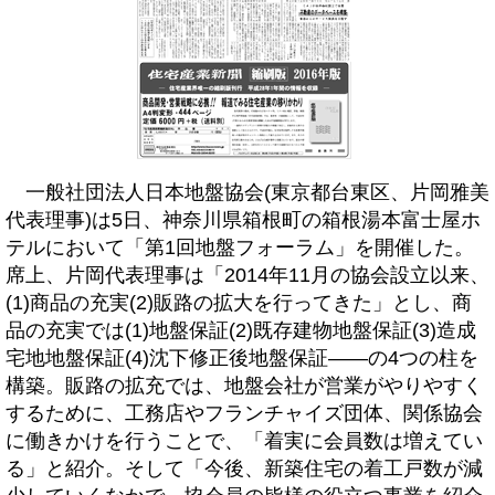
一般社団法人日本地盤協会(東京都台東区、片岡雅美
代表理事)は5日、神奈川県箱根町の箱根湯本富士屋ホ
テルにおいて「第1回地盤フォーラム」を開催した。
席上、片岡代表理事は「2014年11月の協会設立以来、
(1)商品の充実(2)販路の拡大を行ってきた」とし、商
品の充実では(1)地盤保証(2)既存建物地盤保証(3)造成
宅地地盤保証(4)沈下修正後地盤保証――の4つの柱を
構築。販路の拡充では、地盤会社が営業がやりやすく
するために、工務店やフランチャイズ団体、関係協会
に働きかけを行うことで、「着実に会員数は増えてい
る」と紹介。そして「今後、新築住宅の着工戸数が減