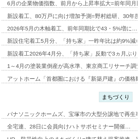
6月の企業物価指数、前月から上昇率拡大=前年同月比
新設着工、80万戸に向け増加予測=野村総研、30年
2026年5月の木軸着工、前年同期比で43・5%増に…
新設住宅着工5月分、「持ち家」一昨年比は約9%減=
新設着工2026年4月分、「持ち家」反動で3ヵ月ぶ
1～4月の塗装業倒産が高水準、東京商工リサーチ調
アットホーム「首都圏における『新築戸建』の価格
まちづくり
パナソニックホームズ、宝塚市の大型分譲地で再生
全宅連、28日に会員向けハトサポセミナー開催…