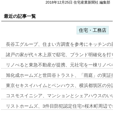
2018年12月25日 住宅産業新聞社 編集部
最近の記事一覧
住宅・工務店
長谷工グループ、住まい方調査を参考にキッチンの
諸戸の家が代々木上原で邸宅、ブランド明確化を打
リノべると東急不動産が提携、元社宅を一棟リノベ
旭化成ホームズと世田谷トラスト、「雨庭」の実証
東京セキスイハイムとベンハウス、横浜都筑区の分
コスモスイニシア、マンションとシェアハウスのい
リストホームズ、3件目防犯認定住宅=桜木町周辺で