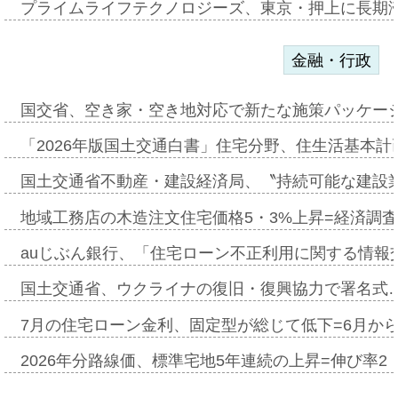
プライムライフテクノロジーズ、東京・押上に長期
金融・行政
国交省、空き家・空き地対応で新たな施策パッケー
「2026年版国土交通白書」住宅分野、住生活基本計
国土交通省不動産・建設経済局、〝持続可能な建設
地域工務店の木造注文住宅価格5・3%上昇=経済調
auじぶん銀行、「住宅ローン不正利用に関する情報
国土交通省、ウクライナの復旧・復興協力で署名式
7月の住宅ローン金利、固定型が総じて低下=6月か
2026年分路線価、標準宅地5年連続の上昇=伸び率2・