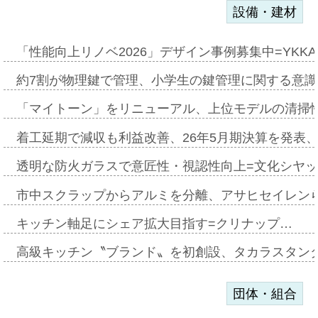
設備・建材
「性能向上リノベ2026」デザイン事例募集中=YKKA
約7割が物理鍵で管理、小学生の鍵管理に関する意識調査
「マイトーン」をリニューアル、上位モデルの清掃
着工延期で減収も利益改善、26年5月期決算を発表
透明な防火ガラスで意匠性・視認性向上=文化シヤ
市中スクラップからアルミを分離、アサヒセイレン
キッチン軸足にシェア拡大目指す=クリナップ…
高級キッチン〝ブランド〟を初創設、タカラスタン
団体・組合