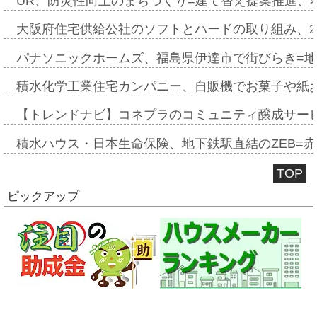
UR、防災性向上のまちづくり=建て替え提案推進、
大阪府住宅供給公社のソフトとハードの取り組み、2
パナソニックホームズ、福島県伊達市で街びらき=
積水化学工業住宅カンパニー、自販機でお菓子や紙
【トレンドナビ】コネプラのコミュニティ醸成サー
積水ハウス・日本生命保険、地下鉄駅直結のZEB=赤坂
TOP
ピックアップ