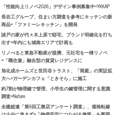
「性能向上リノベ2026」デザイン事例募集中=YKKAP
長谷工グループ、住まい方調査を参考にキッチンの新
商品=「ファミーレキッチン」を開発
諸戸の家が代々木上原で邸宅、ブランド明確化を打ち
出す=年内にも城南エリアで計画も
リノべると東急不動産が提携、元社宅を一棟リノベ
=「職住遊」融合型の賃貸レジデンスに
旭化成ホームズと世田谷トラスト、「雨庭」の実証拡
大へ=ガーデンカフェ「ときそら」に施工
約7割が物理鍵で管理、小学生の鍵管理に関する意識
調査=Nature
全建総連「第6回工務店アンケート調査」、価格転嫁
は十分に進まず=「物価安定につながる施策」を要望