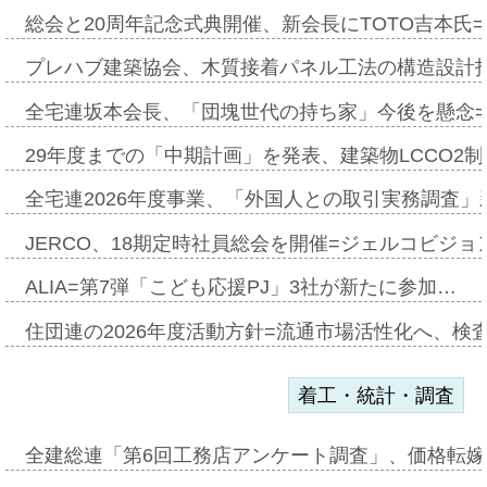
総会と20周年記念式典開催、新会長にTOTO吉本氏
プレハブ建築協会、木質接着パネル工法の構造設計
全宅連坂本会長、「団塊世代の持ち家」今後を懸念
29年度までの「中期計画」を発表、建築物LCCO2
全宅連2026年度事業、「外国人との取引実務調査」新
JERCO、18期定時社員総会を開催=ジェルコビジョン
ALIA=第7弾「こども応援PJ」3社が新たに参加…
住団連の2026年度活動方針=流通市場活性化へ、検
着工・統計・調査
全建総連「第6回工務店アンケート調査」、価格転嫁