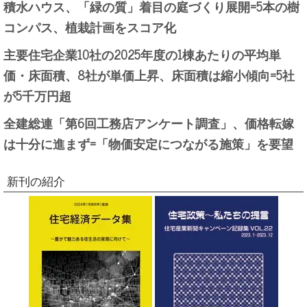
積水ハウス、「緑の質」着目の庭づくり展開=5本の樹
コンパス、植栽計画をスコア化
主要住宅企業10社の2025年度の1棟あたりの平均単
価・床面積、8社が単価上昇、床面積は縮小傾向=5社
が5千万円超
全建総連「第6回工務店アンケート調査」、価格転嫁
は十分に進まず=「物価安定につながる施策」を要望
新刊の紹介