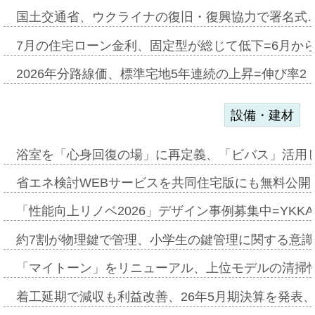
国土交通省、ウクライナの復旧・復興協力で署名式
7月の住宅ローン金利、固定型が総じて低下=6月か
2026年分路線価、標準宅地5年連続の上昇=伸び率2・
設備・建材
浴室を「心身回復の場」に再定義、「ビバス」活用し
省エネ検討WEBサービスを共同住宅版にも無料公開、
「性能向上リノベ2026」デザイン事例募集中=YKKA
約7割が物理鍵で管理、小学生の鍵管理に関する意識調査
「マイトーン」をリニューアル、上位モデルの清掃
着工延期で減収も利益改善、26年5月期決算を発表