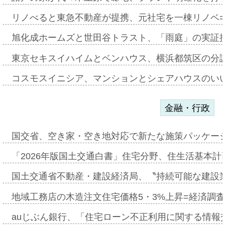
リノべると東急不動産が提携、元社宅を一棟リノベ
旭化成ホームズと世田谷トラスト、「雨庭」の実証
東京セキスイハイムとベンハウス、横浜都筑区の分
コスモスイニシア、マンションとシェアハウスのい
金融・行政
国交省、空き家・空き地対応で新たな施策パッケー
「2026年版国土交通白書」住宅分野、住生活基本計
国土交通省不動産・建設経済局、〝持続可能な建設
地域工務店の木造注文住宅価格5・3%上昇=経済調
auじぶん銀行、「住宅ローン不正利用に関する情報