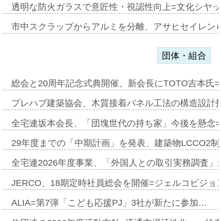
透明な防火ガラスで意匠性・視認性向上=文化シヤ
市中スクラップからアルミを分離、アサヒセイレン
団体・組合
総会と20周年記念式典開催、新会長にTOTO吉本氏
プレハブ建築協会、木質接着パネル工法の構造設計
全宅連坂本会長、「団塊世代の持ち家」今後を懸念
29年度までの「中期計画」を発表、建築物LCCO2
全宅連2026年度事業、「外国人との取引実務調査」新
JERCO、18期定時社員総会を開催=ジェルコビジョン
ALIA=第7弾「こども応援PJ」3社が新たに参加…