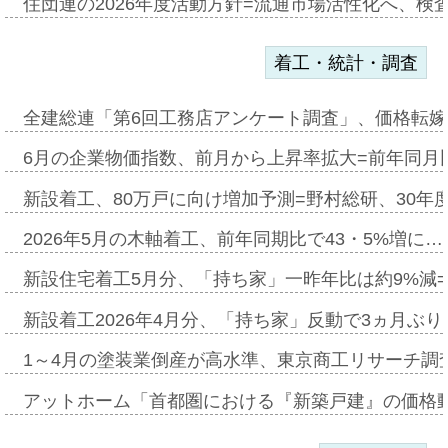
住団連の2026年度活動方針=流通市場活性化へ、検
着工・統計・調査
全建総連「第6回工務店アンケート調査」、価格転嫁
6月の企業物価指数、前月から上昇率拡大=前年同月比
新設着工、80万戸に向け増加予測=野村総研、30年
2026年5月の木軸着工、前年同期比で43・5%増に…
新設住宅着工5月分、「持ち家」一昨年比は約9%減=
新設着工2026年4月分、「持ち家」反動で3ヵ月ぶ
1～4月の塗装業倒産が高水準、東京商工リサーチ調
アットホーム「首都圏における『新築戸建』の価格