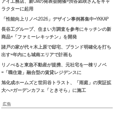
アイ工務店、新CMの発表会開催=渋谷凪咲さんをキャ
ラクターに起用
「性能向上リノベ2026」デザイン事例募集中=YKKAP
長谷工グループ、住まい方調査を参考にキッチンの新
商品=「ファミーレキッチン」を開発
諸戸の家が代々木上原で邸宅、ブランド明確化を打ち
出す=年内にも城南エリアで計画も
リノべると東急不動産が提携、元社宅を一棟リノベ
=「職住遊」融合型の賃貸レジデンスに
旭化成ホームズと世田谷トラスト、「雨庭」の実証拡
大へ=ガーデンカフェ「ときそら」に施工
広告