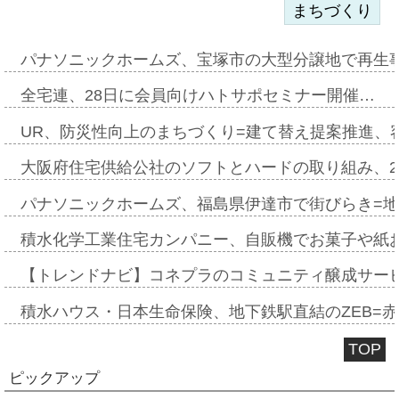
まちづくり
パナソニックホームズ、宝塚市の大型分譲地で再生
全宅連、28日に会員向けハトサポセミナー開催…
UR、防災性向上のまちづくり=建て替え提案推進、
大阪府住宅供給公社のソフトとハードの取り組み、2
パナソニックホームズ、福島県伊達市で街びらき=
積水化学工業住宅カンパニー、自販機でお菓子や紙
【トレンドナビ】コネプラのコミュニティ醸成サー
積水ハウス・日本生命保険、地下鉄駅直結のZEB=赤坂
TOP
ピックアップ