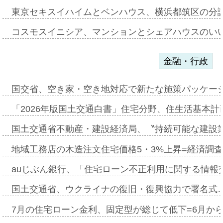
東京セキスイハイムとベンハウス、横浜都筑区の分
コスモスイニシア、マンションとシェアハウスのい
金融・行政
国交省、空き家・空き地対応で新たな施策パッケー
「2026年版国土交通白書」住宅分野、住生活基本計
国土交通省不動産・建設経済局、〝持続可能な建設
地域工務店の木造注文住宅価格5・3%上昇=経済調
auじぶん銀行、「住宅ローン不正利用に関する情報
国土交通省、ウクライナの復旧・復興協力で署名式
7月の住宅ローン金利、固定型が総じて低下=6月か