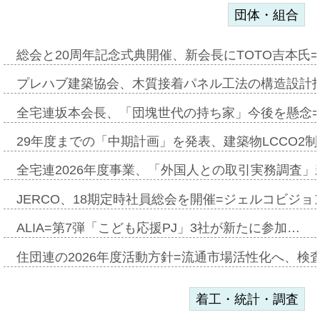
団体・組合
総会と20周年記念式典開催、新会長にTOTO吉本氏
プレハブ建築協会、木質接着パネル工法の構造設計
全宅連坂本会長、「団塊世代の持ち家」今後を懸念
29年度までの「中期計画」を発表、建築物LCCO2
全宅連2026年度事業、「外国人との取引実務調査」新
JERCO、18期定時社員総会を開催=ジェルコビジョン
ALIA=第7弾「こども応援PJ」3社が新たに参加…
住団連の2026年度活動方針=流通市場活性化へ、検
着工・統計・調査