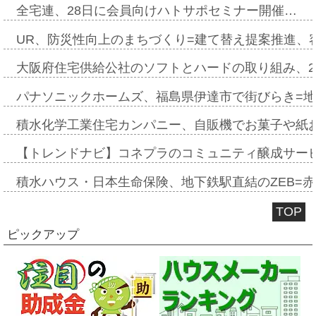
全宅連、28日に会員向けハトサポセミナー開催…
UR、防災性向上のまちづくり=建て替え提案推進、
大阪府住宅供給公社のソフトとハードの取り組み、2
パナソニックホームズ、福島県伊達市で街びらき=
積水化学工業住宅カンパニー、自販機でお菓子や紙
【トレンドナビ】コネプラのコミュニティ醸成サー
積水ハウス・日本生命保険、地下鉄駅直結のZEB=赤坂
TOP
ピックアップ