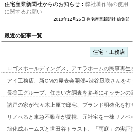
住宅産業新聞社からのお知らせ：
弊社著作物の使用
に関するお願い
2018年12月25日 住宅産業新聞社 編集部
最近の記事一覧
住宅・工務店
ロゴスホールディングス、アエラホームの民事再生
アイ工務店、新CMの発表会開催=渋谷凪咲さんをキ
長谷工グループ、住まい方調査を参考にキッチンの
諸戸の家が代々木上原で邸宅、ブランド明確化を打
リノべると東急不動産が提携、元社宅を一棟リノベ
旭化成ホームズと世田谷トラスト、「雨庭」の実証