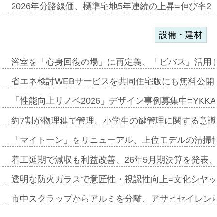
2026年分路線価、標準宅地5年連続の上昇=伸び率2・
設備・建材
浴室を「心身回復の場」に再定義、「ビバス」活用し
省エネ検討WEBサービスを共同住宅版にも無料公開、
「性能向上リノベ2026」デザイン事例募集中=YKKA
約7割が物理鍵で管理、小学生の鍵管理に関する意識調査
「マイトーン」をリニューアル、上位モデルの清掃
着工延期で減収も利益改善、26年5月期決算を発表
透明な防火ガラスで意匠性・視認性向上=文化シヤ
市中スクラップからアルミを分離、アサヒセイレン