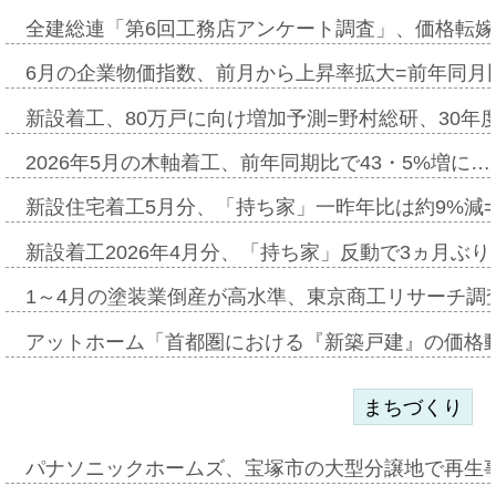
全建総連「第6回工務店アンケート調査」、価格転嫁
6月の企業物価指数、前月から上昇率拡大=前年同月比
新設着工、80万戸に向け増加予測=野村総研、30年
2026年5月の木軸着工、前年同期比で43・5%増に…
新設住宅着工5月分、「持ち家」一昨年比は約9%減=
新設着工2026年4月分、「持ち家」反動で3ヵ月ぶ
1～4月の塗装業倒産が高水準、東京商工リサーチ調
アットホーム「首都圏における『新築戸建』の価格
まちづくり
パナソニックホームズ、宝塚市の大型分譲地で再生