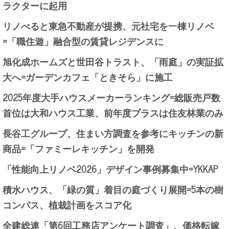
ラクターに起用
リノべると東急不動産が提携、元社宅を一棟リノベ
=「職住遊」融合型の賃貸レジデンスに
旭化成ホームズと世田谷トラスト、「雨庭」の実証拡
大へ=ガーデンカフェ「ときそら」に施工
2025年度大手ハウスメーカーランキング=総販売戸数
首位は大和ハウス工業、前年度プラスは住友林業のみ
長谷工グループ、住まい方調査を参考にキッチンの新
商品=「ファミーレキッチン」を開発
「性能向上リノベ2026」デザイン事例募集中=YKKAP
積水ハウス、「緑の質」着目の庭づくり展開=5本の樹
コンパス、植栽計画をスコア化
全建総連「第6回工務店アンケート調査」、価格転嫁