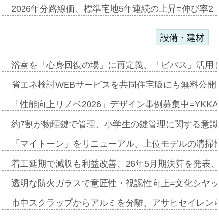
2026年分路線価、標準宅地5年連続の上昇=伸び率2・
設備・建材
浴室を「心身回復の場」に再定義、「ビバス」活用し
省エネ検討WEBサービスを共同住宅版にも無料公開、
「性能向上リノベ2026」デザイン事例募集中=YKKA
約7割が物理鍵で管理、小学生の鍵管理に関する意識調査
「マイトーン」をリニューアル、上位モデルの清掃
着工延期で減収も利益改善、26年5月期決算を発表
透明な防火ガラスで意匠性・視認性向上=文化シヤ
市中スクラップからアルミを分離、アサヒセイレン