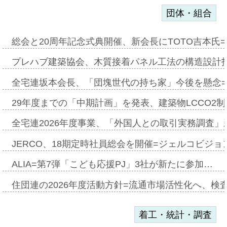
団体・組合
総会と20周年記念式典開催、新会長にTOTO吉本氏
プレハブ建築協会、木質接着パネル工法の構造設計
全宅連坂本会長、「団塊世代の持ち家」今後を懸念
29年度までの「中期計画」を発表、建築物LCCO2
全宅連2026年度事業、「外国人との取引実務調査」新
JERCO、18期定時社員総会を開催=ジェルコビジョン
ALIA=第7弾「こども応援PJ」3社が新たに参加…
住団連の2026年度活動方針=流通市場活性化へ、検
着工・統計・調査