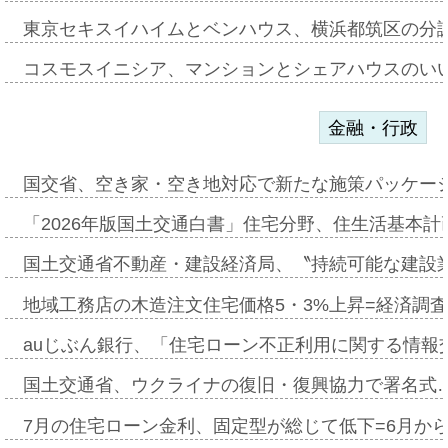
東京セキスイハイムとベンハウス、横浜都筑区の分
コスモスイニシア、マンションとシェアハウスのい
金融・行政
国交省、空き家・空き地対応で新たな施策パッケー
「2026年版国土交通白書」住宅分野、住生活基本計
国土交通省不動産・建設経済局、〝持続可能な建設
地域工務店の木造注文住宅価格5・3%上昇=経済調
auじぶん銀行、「住宅ローン不正利用に関する情報
国土交通省、ウクライナの復旧・復興協力で署名式
7月の住宅ローン金利、固定型が総じて低下=6月か