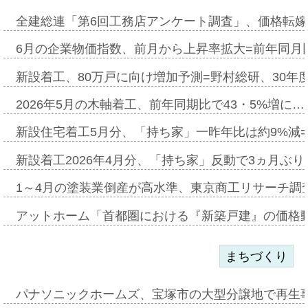
全建総連「第6回工務店アンケート調査」、価格転嫁
6月の企業物価指数、前月から上昇率拡大=前年同月比
新設着工、80万戸に向け増加予測=野村総研、30年
2026年5月の木軸着工、前年同期比で43・5%増に…
新設住宅着工5月分、「持ち家」一昨年比は約9%減=
新設着工2026年4月分、「持ち家」反動で3ヵ月ぶ
1～4月の塗装業倒産が高水準、東京商工リサーチ調
アットホーム「首都圏における『新築戸建』の価格
まちづくり
パナソニックホームズ、宝塚市の大型分譲地で再生