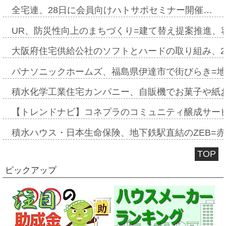
全宅連、28日に会員向けハトサポセミナー開催…
UR、防災性向上のまちづくり=建て替え提案推進、
大阪府住宅供給公社のソフトとハードの取り組み、2
パナソニックホームズ、福島県伊達市で街びらき=
積水化学工業住宅カンパニー、自販機でお菓子や紙
【トレンドナビ】コネプラのコミュニティ醸成サー
積水ハウス・日本生命保険、地下鉄駅直結のZEB=赤坂
TOP
ピックアップ