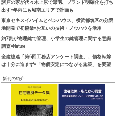
諸戸の家が代々木上原で邸宅、ブランド明確化を打ち
出す=年内にも城南エリアで計画も
東京セキスイハイムとベンハウス、横浜都筑区の分譲
地開発で初協業=お互いの技術・ノウハウを活用
約7割が物理鍵で管理、小学生の鍵管理に関する意識
調査=Nature
全建総連「第6回工務店アンケート調査」、価格転嫁
は十分に進まず=「物価安定につながる施策」を要望
新刊の紹介