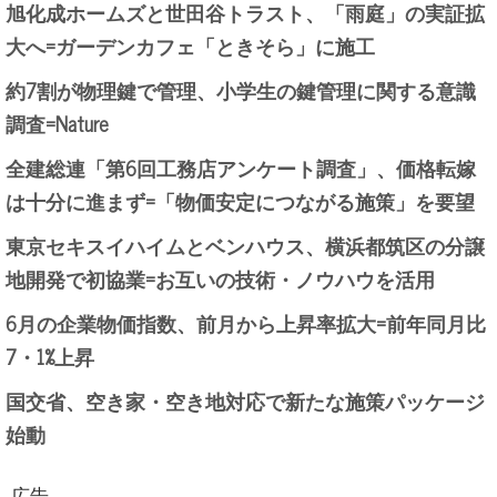
旭化成ホームズと世田谷トラスト、「雨庭」の実証拡
大へ=ガーデンカフェ「ときそら」に施工
約7割が物理鍵で管理、小学生の鍵管理に関する意識
調査=Nature
全建総連「第6回工務店アンケート調査」、価格転嫁
は十分に進まず=「物価安定につながる施策」を要望
東京セキスイハイムとベンハウス、横浜都筑区の分譲
地開発で初協業=お互いの技術・ノウハウを活用
6月の企業物価指数、前月から上昇率拡大=前年同月比
7・1%上昇
国交省、空き家・空き地対応で新たな施策パッケージ
始動
広告