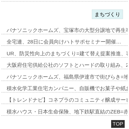
まちづくり
パナソニックホームズ、宝塚市の大型分譲地で再生
全宅連、28日に会員向けハトサポセミナー開催…
UR、防災性向上のまちづくり=建て替え提案推進、
大阪府住宅供給公社のソフトとハードの取り組み、2
パナソニックホームズ、福島県伊達市で街びらき=
積水化学工業住宅カンパニー、自販機でお菓子や紙
【トレンドナビ】コネプラのコミュニティ醸成サー
積水ハウス・日本生命保険、地下鉄駅直結のZEB=赤坂
TOP