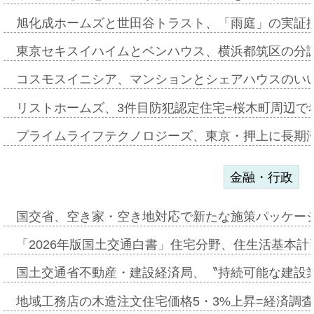
旭化成ホームズと世田谷トラスト、「雨庭」の実証
東京セキスイハイムとベンハウス、横浜都筑区の分
コスモスイニシア、マンションとシェアハウスのい
リストホームズ、3件目防犯認定住宅=桜木町周辺で
プライムライフテクノロジーズ、東京・押上に長期
金融・行政
国交省、空き家・空き地対応で新たな施策パッケー
「2026年版国土交通白書」住宅分野、住生活基本計
国土交通省不動産・建設経済局、〝持続可能な建設
地域工務店の木造注文住宅価格5・3%上昇=経済調