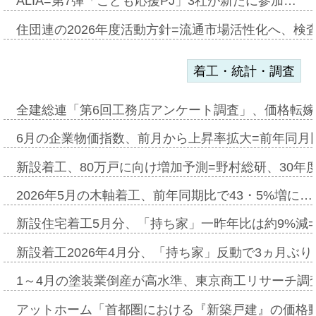
ALIA=第7弾「こども応援PJ」3社が新たに参加…
住団連の2026年度活動方針=流通市場活性化へ、検
着工・統計・調査
全建総連「第6回工務店アンケート調査」、価格転嫁
6月の企業物価指数、前月から上昇率拡大=前年同月比
新設着工、80万戸に向け増加予測=野村総研、30年
2026年5月の木軸着工、前年同期比で43・5%増に…
新設住宅着工5月分、「持ち家」一昨年比は約9%減=
新設着工2026年4月分、「持ち家」反動で3ヵ月ぶ
1～4月の塗装業倒産が高水準、東京商工リサーチ調
アットホーム「首都圏における『新築戸建』の価格