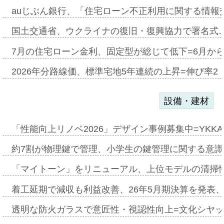
auじぶん銀行、「住宅ローン不正利用に関する情報
国土交通省、ウクライナの復旧・復興協力で署名式
7月の住宅ローン金利、固定型が総じて低下=6月か
2026年分路線価、標準宅地5年連続の上昇=伸び率2・
設備・建材
「性能向上リノベ2026」デザイン事例募集中=YKKA
約7割が物理鍵で管理、小学生の鍵管理に関する意識調査
「マイトーン」をリニューアル、上位モデルの清掃
着工延期で減収も利益改善、26年5月期決算を発表
透明な防火ガラスで意匠性・視認性向上=文化シヤ