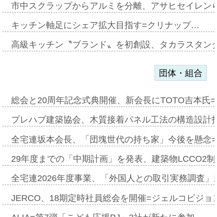
市中スクラップからアルミを分離、アサヒセイレン
キッチン軸足にシェア拡大目指す=クリナップ…
高級キッチン〝ブランド〟を初創設、タカラスタン
団体・組合
総会と20周年記念式典開催、新会長にTOTO吉本氏
プレハブ建築協会、木質接着パネル工法の構造設計
全宅連坂本会長、「団塊世代の持ち家」今後を懸念
29年度までの「中期計画」を発表、建築物LCCO2
全宅連2026年度事業、「外国人との取引実務調査」新
JERCO、18期定時社員総会を開催=ジェルコビジョン