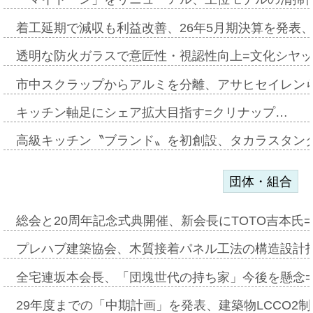
着工延期で減収も利益改善、26年5月期決算を発表
透明な防火ガラスで意匠性・視認性向上=文化シヤ
市中スクラップからアルミを分離、アサヒセイレン
キッチン軸足にシェア拡大目指す=クリナップ…
高級キッチン〝ブランド〟を初創設、タカラスタン
団体・組合
総会と20周年記念式典開催、新会長にTOTO吉本氏
プレハブ建築協会、木質接着パネル工法の構造設計
全宅連坂本会長、「団塊世代の持ち家」今後を懸念
29年度までの「中期計画」を発表、建築物LCCO2