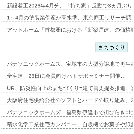
新設着工2026年4月分、「持ち家」反動で3ヵ月ぶ
1～4月の塗装業倒産が高水準、東京商工リサーチ調
アットホーム「首都圏における『新築戸建』の価格
まちづくり
パナソニックホームズ、宝塚市の大型分譲地で再生
全宅連、28日に会員向けハトサポセミナー開催…
UR、防災性向上のまちづくり=建て替え提案推進、
大阪府住宅供給公社のソフトとハードの取り組み、2
パナソニックホームズ、福島県伊達市で街びらき=
積水化学工業住宅カンパニー、自販機でお菓子や紙