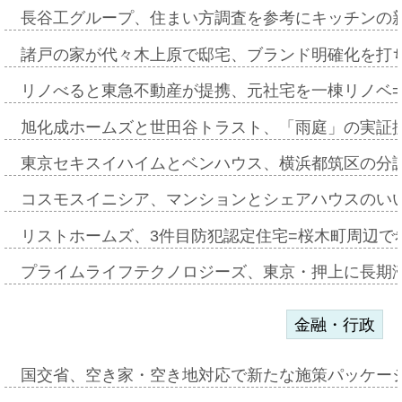
長谷工グループ、住まい方調査を参考にキッチンの
諸戸の家が代々木上原で邸宅、ブランド明確化を打
リノべると東急不動産が提携、元社宅を一棟リノベ
旭化成ホームズと世田谷トラスト、「雨庭」の実証
東京セキスイハイムとベンハウス、横浜都筑区の分
コスモスイニシア、マンションとシェアハウスのい
リストホームズ、3件目防犯認定住宅=桜木町周辺で
プライムライフテクノロジーズ、東京・押上に長期
金融・行政
国交省、空き家・空き地対応で新たな施策パッケー