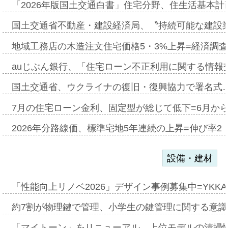
「2026年版国土交通白書」住宅分野、住生活基本計
国土交通省不動産・建設経済局、〝持続可能な建設
地域工務店の木造注文住宅価格5・3%上昇=経済調
auじぶん銀行、「住宅ローン不正利用に関する情報
国土交通省、ウクライナの復旧・復興協力で署名式
7月の住宅ローン金利、固定型が総じて低下=6月か
2026年分路線価、標準宅地5年連続の上昇=伸び率2・
設備・建材
「性能向上リノベ2026」デザイン事例募集中=YKKA
約7割が物理鍵で管理、小学生の鍵管理に関する意識調査
「マイトーン」をリニューアル、上位モデルの清掃