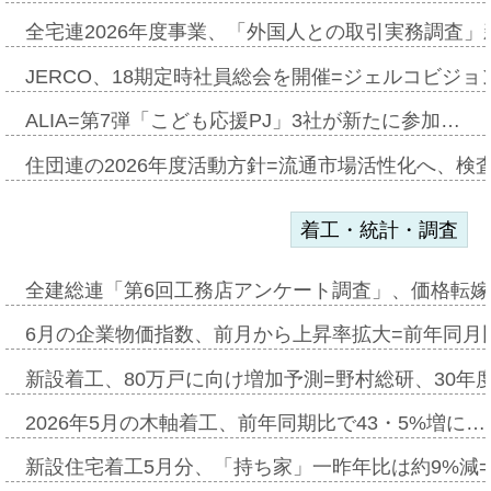
全宅連2026年度事業、「外国人との取引実務調査」新
JERCO、18期定時社員総会を開催=ジェルコビジョン
ALIA=第7弾「こども応援PJ」3社が新たに参加…
住団連の2026年度活動方針=流通市場活性化へ、検
着工・統計・調査
全建総連「第6回工務店アンケート調査」、価格転嫁
6月の企業物価指数、前月から上昇率拡大=前年同月比
新設着工、80万戸に向け増加予測=野村総研、30年
2026年5月の木軸着工、前年同期比で43・5%増に…
新設住宅着工5月分、「持ち家」一昨年比は約9%減=