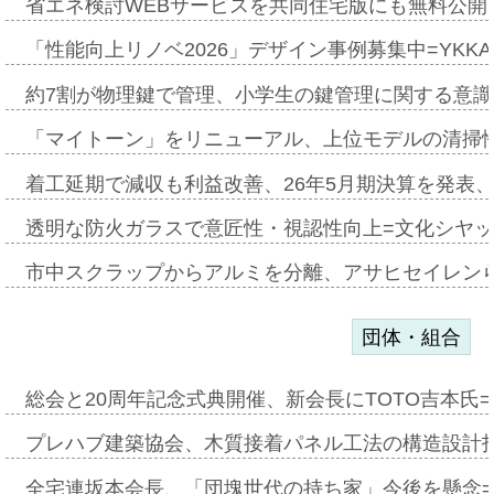
省エネ検討WEBサービスを共同住宅版にも無料公開、
「性能向上リノベ2026」デザイン事例募集中=YKKA
約7割が物理鍵で管理、小学生の鍵管理に関する意識調査
「マイトーン」をリニューアル、上位モデルの清掃
着工延期で減収も利益改善、26年5月期決算を発表
透明な防火ガラスで意匠性・視認性向上=文化シヤ
市中スクラップからアルミを分離、アサヒセイレン
団体・組合
総会と20周年記念式典開催、新会長にTOTO吉本氏
プレハブ建築協会、木質接着パネル工法の構造設計
全宅連坂本会長、「団塊世代の持ち家」今後を懸念