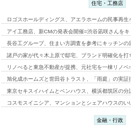
住宅・工務店
ロゴスホールディングス、アエラホームの民事再生
アイ工務店、新CMの発表会開催=渋谷凪咲さんをキ
長谷工グループ、住まい方調査を参考にキッチンの
諸戸の家が代々木上原で邸宅、ブランド明確化を打
リノべると東急不動産が提携、元社宅を一棟リノベ
旭化成ホームズと世田谷トラスト、「雨庭」の実証
東京セキスイハイムとベンハウス、横浜都筑区の分
コスモスイニシア、マンションとシェアハウスのい
金融・行政