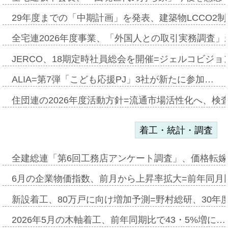
29年度までの「中期計画」を発表、建築物LCCO2
全宅連2026年度事業、「外国人との取引実務調査」新
JERCO、18期定時社員総会を開催=ジェルコビジョン
ALIA=第7弾「こども応援PJ」3社が新たに参加…
住団連の2026年度活動方針=流通市場活性化へ、検
着工・統計・調査
全建総連「第6回工務店アンケート調査」、価格転嫁
6月の企業物価指数、前月から上昇率拡大=前年同月比
新設着工、80万戸に向け増加予測=野村総研、30年
2026年5月の木軸着工、前年同期比で43・5%増に…