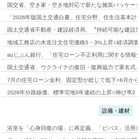
国交省、空き家・空き地対応で新たな施策パッケー
「2026年版国土交通白書」住宅分野、住生活基本計
国土交通省不動産・建設経済局、〝持続可能な建設
地域工務店の木造注文住宅価格5・3%上昇=経済調
auじぶん銀行、「住宅ローン不正利用に関する情報
国土交通省、ウクライナの復旧・復興協力で署名式
7月の住宅ローン金利、固定型が総じて低下=6月か
2026年分路線価、標準宅地5年連続の上昇=伸び率2・
設備・建材
浴室を「心身回復の場」に再定義、「ビバス」活用し