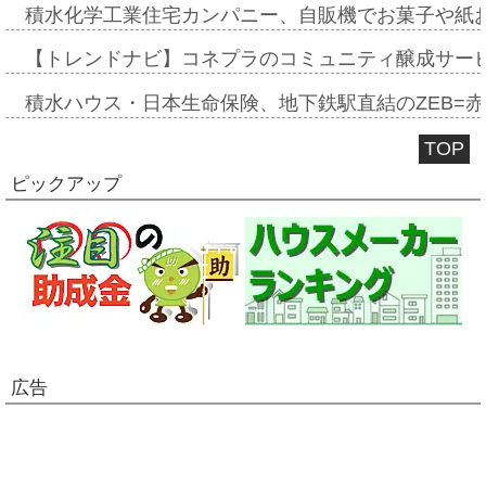
積水化学工業住宅カンパニー、自販機でお菓子や紙
【トレンドナビ】コネプラのコミュニティ醸成サー
積水ハウス・日本生命保険、地下鉄駅直結のZEB=赤坂
TOP
ピックアップ
広告