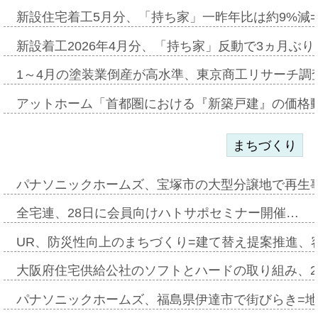
新設住宅着工5月分、「持ち家」一昨年比は約9%減=
新設着工2026年4月分、「持ち家」反動で3ヵ月ぶ
1～4月の塗装業倒産が高水準、東京商工リサーチ調
アットホーム「首都圏における『新築戸建』の価格
まちづくり
パナソニックホームズ、宝塚市の大型分譲地で再生
全宅連、28日に会員向けハトサポセミナー開催…
UR、防災性向上のまちづくり=建て替え提案推進、
大阪府住宅供給公社のソフトとハードの取り組み、2
パナソニックホームズ、福島県伊達市で街びらき=