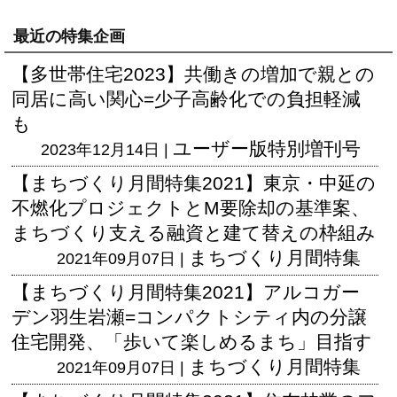
最近の特集企画
【多世帯住宅2023】共働きの増加で親との
同居に高い関心=少子高齢化での負担軽減
も
ユーザー版
特別増刊号
2023年12月14日 |
【まちづくり月間特集2021】東京・中延の
不燃化プロジェクトとM要除却の基準案、
まちづくり支える融資と建て替えの枠組み
まちづくり月間特集
2021年09月07日 |
【まちづくり月間特集2021】アルコガー
デン羽生岩瀬=コンパクトシティ内の分譲
住宅開発、「歩いて楽しめるまち」目指す
まちづくり月間特集
2021年09月07日 |