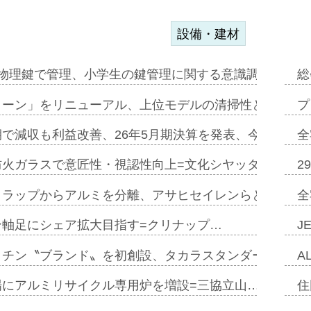
設備・建材
物理鍵で管理、小学生の鍵管理に関する意識調査=Natur
総
トーン」をリニューアル、上位モデルの清掃性と安全性追
プ
で減収も利益改善、26年5月期決算を発表、今期は増収
全
防火ガラスで意匠性・視認性向上=文化シヤッター…
2
クラップからアルミを分離、アサヒセイレンらと協働開発
全
ン軸足にシェア拡大目指す=クリナップ…
J
ッチン〝ブランド〟を初創設、タカラスタンダードが新
A
場にアルミリサイクル専用炉を増設=三協立山…
住