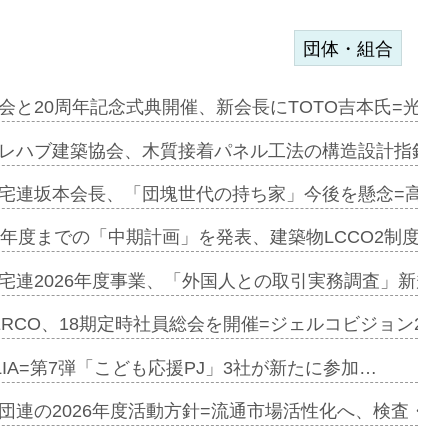
団体・組合
e…
会と20周年記念式典開催、新会長にTOTO吉本氏=光触
加=リンナ…
レハブ建築協会、木質接着パネル工法の構造設計指針を
見込む=…
宅連坂本会長、「団塊世代の持ち家」今後を懸念=高齢
9年度までの「中期計画」を発表、建築物LCCO2制度へ
開始=三協…
宅連2026年度事業、「外国人との取引実務調査」新規に
ERCO、18期定時社員総会を開催=ジェルコビジョン203
築分譲M専用…
LIA=第7弾「こども応援PJ」3社が新たに参加…
団連の2026年度活動方針=流通市場活性化へ、検査・