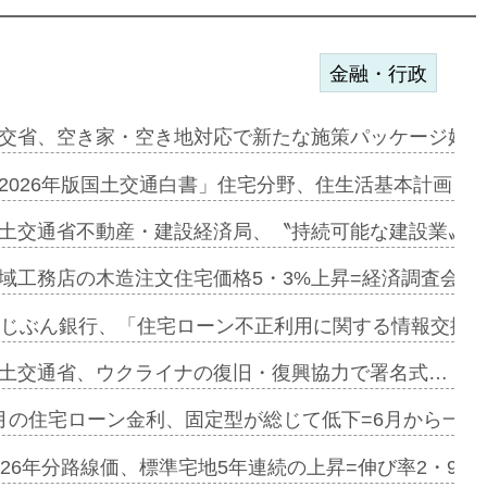
金融・行政
ァミーレキ…
交省、空き家・空き地対応で新たな施策パッケージ始動
にも城南エ…
2026年版国土交通白書」住宅分野、住生活基本計画を
融合型の賃…
土交通省不動産・建設経済局、〝持続可能な建設業〟の
デンカフェ…
域工務店の木造注文住宅価格5・3%上昇=経済調査会「
協業=お互…
uじぶん銀行、「住宅ローン不正利用に関する情報交換協
のコリビング…
土交通省、ウクライナの復旧・復興協力で署名式…
ある2階建…
月の住宅ローン金利、固定型が総じて低下=6月から一転
第1弾が開…
026年分路線価、標準宅地5年連続の上昇=伸び率2・9%