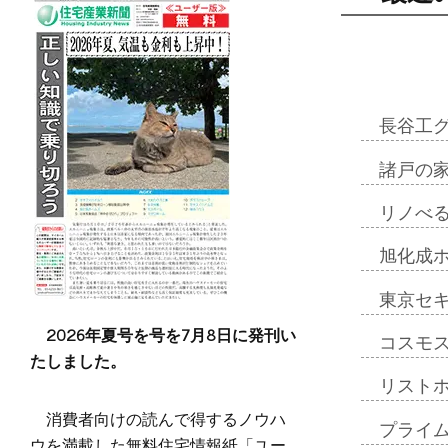
長谷工
諸戸の
リノべ
旭化成
東京セ
2026年夏号を号を7月8日に発刊い
コスモ
たしました。
リスト
消費者向けの読んで得するノウハ
プライ
ウを満載した無料住宅情報紙「ユー