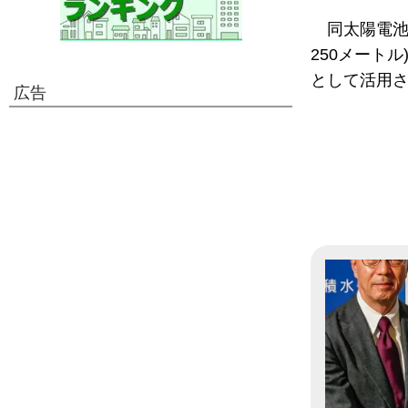
同太陽電池
250メート
として活用
広告