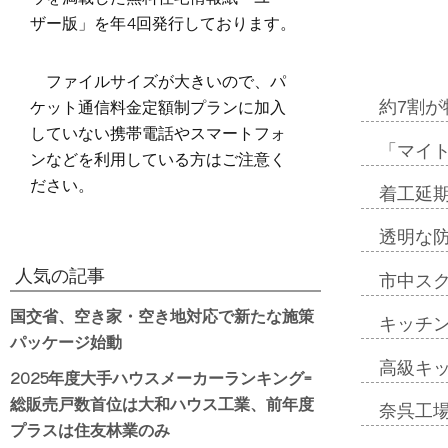
ザー版」を年4回発行しております。
ファイルサイズが大きいので、パ
ケット通信料金定額制プランに加入
約7割が
していない携帯電話やスマートフォ
「マイ
ンなどを利用している方はご注意く
ださい。
着工延期
透明な
人気の記事
市中ス
国交省、空き家・空き地対応で新たな施策
キッチ
パッケージ始動
高級キ
2025年度大手ハウスメーカーランキング=
総販売戸数首位は大和ハウス工業、前年度
奈呉工
プラスは住友林業のみ