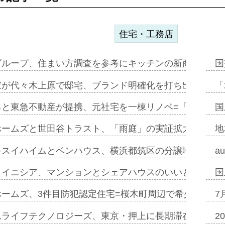
住宅・工務店
グループ、住まい方調査を参考にキッチンの新商品=「フ
国
家が代々木上原で邸宅、ブランド明確化を打ち出す=年内
「
ると東急不動産が提携、元社宅を一棟リノベ=「職住遊」
国
ホームズと世田谷トラスト、「雨庭」の実証拡大へ=ガー
地
キスイハイムとベンハウス、横浜都筑区の分譲地開発で初
a
スイニシア、マンションとシェアハウスのいいとこどり
国
ホームズ、3件目防犯認定住宅=桜木町周辺で希少価値の
7
ムライフテクノロジーズ、東京・押上に長期滞在型ホテル
2