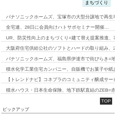
まちづくり
パナソニックホームズ、宝塚市の大型分譲地で再生
全宅連、28日に会員向けハトサポセミナー開催…
UR、防災性向上のまちづくり=建て替え提案推進、
大阪府住宅供給公社のソフトとハードの取り組み、2
パナソニックホームズ、福島県伊達市で街びらき=
積水化学工業住宅カンパニー、自販機でお菓子や紙
【トレンドナビ】コネプラのコミュニティ醸成サー
積水ハウス・日本生命保険、地下鉄駅直結のZEB=赤坂
TOP
ピックアップ