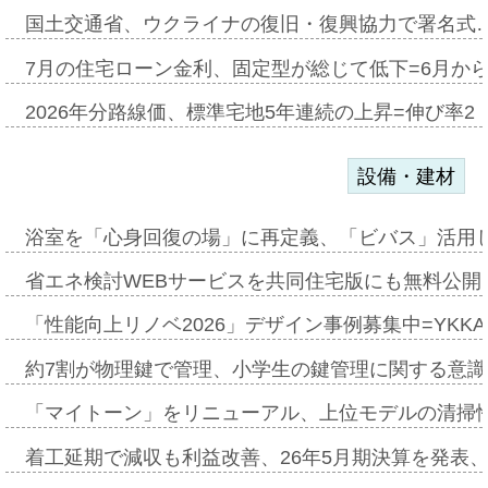
国土交通省、ウクライナの復旧・復興協力で署名式
7月の住宅ローン金利、固定型が総じて低下=6月か
2026年分路線価、標準宅地5年連続の上昇=伸び率2・
設備・建材
浴室を「心身回復の場」に再定義、「ビバス」活用し
省エネ検討WEBサービスを共同住宅版にも無料公開、
「性能向上リノベ2026」デザイン事例募集中=YKKA
約7割が物理鍵で管理、小学生の鍵管理に関する意識調査
「マイトーン」をリニューアル、上位モデルの清掃
着工延期で減収も利益改善、26年5月期決算を発表