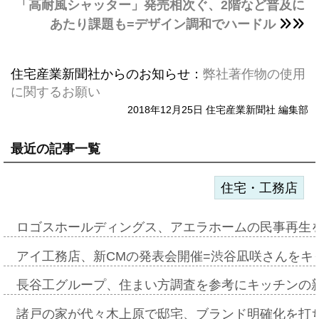
「高耐風シャッター」発売相次ぐ、2階など普及に
あたり課題も=デザイン調和でハードル
住宅産業新聞社からのお知らせ：
弊社著作物の使用
に関するお願い
2018年12月25日 住宅産業新聞社 編集部
最近の記事一覧
住宅・工務店
ロゴスホールディングス、アエラホームの民事再生
アイ工務店、新CMの発表会開催=渋谷凪咲さんをキ
長谷工グループ、住まい方調査を参考にキッチンの
諸戸の家が代々木上原で邸宅、ブランド明確化を打