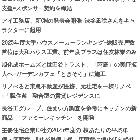
支援=スポンサー契約を締結
アイ工務店、新CMの発表会開催=渋谷凪咲さんをキャ
ラクターに起用
2025年度大手ハウスメーカーランキング=総販売戸数
首位は大和ハウス工業、前年度プラスは住友林業のみ
旭化成ホームズと世田谷トラスト、「雨庭」の実証拡
大へ=ガーデンカフェ「ときそら」に施工
リノべると東急不動産が提携、元社宅を一棟リノベ
=「職住遊」融合型の賃貸レジデンスに
長谷工グループ、住まい方調査を参考にキッチンの新
商品=「ファミーレキッチン」を開発
主要住宅企業10社の2025年度の1棟あたりの平均単
価・床面積、8社が単価上昇、床面積は縮小傾向=5社