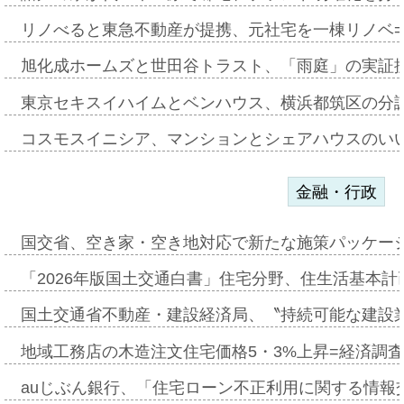
リノべると東急不動産が提携、元社宅を一棟リノベ
旭化成ホームズと世田谷トラスト、「雨庭」の実証
東京セキスイハイムとベンハウス、横浜都筑区の分
コスモスイニシア、マンションとシェアハウスのい
金融・行政
国交省、空き家・空き地対応で新たな施策パッケー
「2026年版国土交通白書」住宅分野、住生活基本計
国土交通省不動産・建設経済局、〝持続可能な建設
地域工務店の木造注文住宅価格5・3%上昇=経済調
auじぶん銀行、「住宅ローン不正利用に関する情報