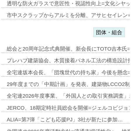
透明な防火ガラスで意匠性・視認性向上=文化シヤ
市中スクラップからアルミを分離、アサヒセイレン
団体・組合
総会と20周年記念式典開催、新会長にTOTO吉本氏
プレハブ建築協会、木質接着パネル工法の構造設計
全宅連坂本会長、「団塊世代の持ち家」今後を懸念
29年度までの「中期計画」を発表、建築物LCCO2
全宅連2026年度事業、「外国人との取引実務調査」新
JERCO、18期定時社員総会を開催=ジェルコビジョン
ALIA=第7弾「こども応援PJ」3社が新たに参加…