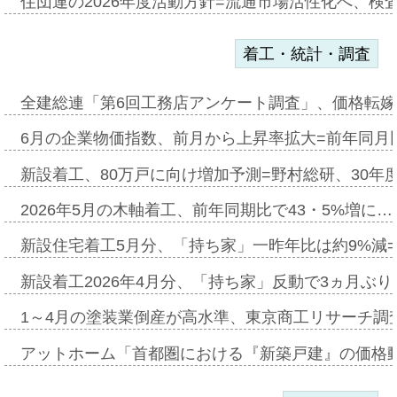
住団連の2026年度活動方針=流通市場活性化へ、検
着工・統計・調査
全建総連「第6回工務店アンケート調査」、価格転嫁
6月の企業物価指数、前月から上昇率拡大=前年同月比
新設着工、80万戸に向け増加予測=野村総研、30年
2026年5月の木軸着工、前年同期比で43・5%増に…
新設住宅着工5月分、「持ち家」一昨年比は約9%減=
新設着工2026年4月分、「持ち家」反動で3ヵ月ぶ
1～4月の塗装業倒産が高水準、東京商工リサーチ調
アットホーム「首都圏における『新築戸建』の価格