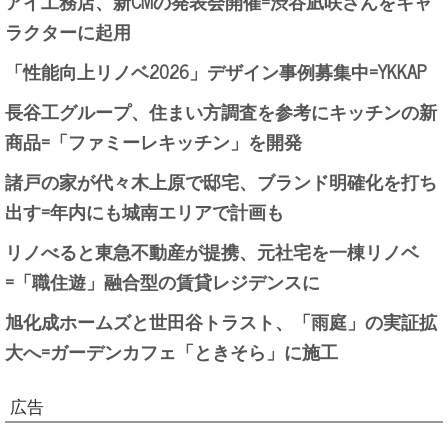
アイ工務店、新CMの発表会開催=渋谷凪咲さんをキャ
ラクターに起用
「性能向上リノベ2026」デザイン事例募集中=YKKAP
長谷工グループ、住まい方調査を参考にキッチンの新
商品=「ファミーレキッチン」を開発
諸戸の家が代々木上原で邸宅、ブランド明確化を打ち
出す=年内にも城南エリアで計画も
リノべると東急不動産が提携、元社宅を一棟リノベ
=「職住遊」融合型の賃貸レジデンスに
旭化成ホームズと世田谷トラスト、「雨庭」の実証拡
大へ=ガーデンカフェ「ときそら」に施工
広告