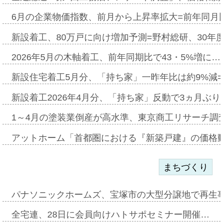
6月の企業物価指数、前月から上昇率拡大=前年同月比
新設着工、80万戸に向け増加予測=野村総研、30年
2026年5月の木軸着工、前年同期比で43・5%増に…
新設住宅着工5月分、「持ち家」一昨年比は約9%減=
新設着工2026年4月分、「持ち家」反動で3ヵ月ぶ
1～4月の塗装業倒産が高水準、東京商工リサーチ調
アットホーム「首都圏における『新築戸建』の価格
まちづくり
パナソニックホームズ、宝塚市の大型分譲地で再生
全宅連、28日に会員向けハトサポセミナー開催…