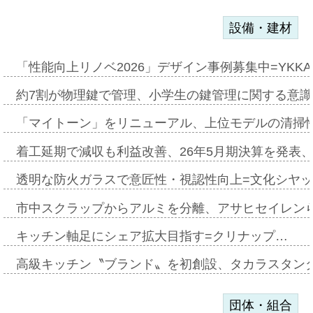
設備・建材
「性能向上リノベ2026」デザイン事例募集中=YKKA
約7割が物理鍵で管理、小学生の鍵管理に関する意識調査
「マイトーン」をリニューアル、上位モデルの清掃
着工延期で減収も利益改善、26年5月期決算を発表
透明な防火ガラスで意匠性・視認性向上=文化シヤ
市中スクラップからアルミを分離、アサヒセイレン
キッチン軸足にシェア拡大目指す=クリナップ…
高級キッチン〝ブランド〟を初創設、タカラスタン
団体・組合