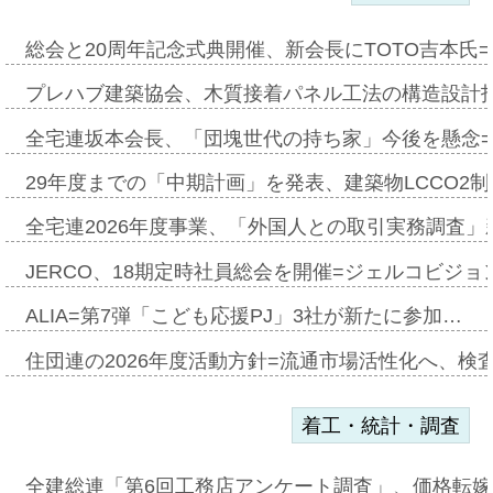
総会と20周年記念式典開催、新会長にTOTO吉本氏
プレハブ建築協会、木質接着パネル工法の構造設計
全宅連坂本会長、「団塊世代の持ち家」今後を懸念
29年度までの「中期計画」を発表、建築物LCCO2
全宅連2026年度事業、「外国人との取引実務調査」新
JERCO、18期定時社員総会を開催=ジェルコビジョン
ALIA=第7弾「こども応援PJ」3社が新たに参加…
住団連の2026年度活動方針=流通市場活性化へ、検
着工・統計・調査
全建総連「第6回工務店アンケート調査」、価格転嫁