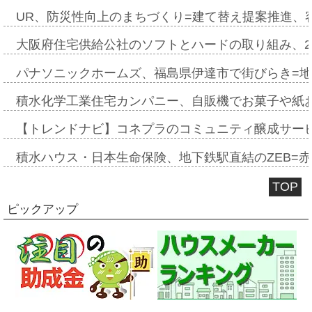
UR、防災性向上のまちづくり=建て替え提案推進、
大阪府住宅供給公社のソフトとハードの取り組み、2
パナソニックホームズ、福島県伊達市で街びらき=
積水化学工業住宅カンパニー、自販機でお菓子や紙
【トレンドナビ】コネプラのコミュニティ醸成サー
積水ハウス・日本生命保険、地下鉄駅直結のZEB=赤坂
TOP
ピックアップ