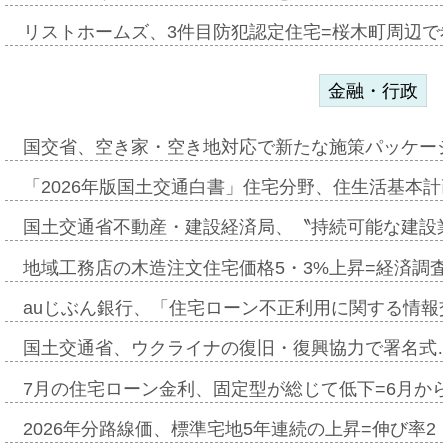
リストホームズ、3件目防犯認定住宅=桜木町周辺で
金融・行政
国交省、空き家・空き地対応で新たな施策パッケー
「2026年版国土交通白書」住宅分野、住生活基本計
国土交通省不動産・建設経済局、〝持続可能な建設
地域工務店の木造注文住宅価格5・3%上昇=経済調
auじぶん銀行、「住宅ローン不正利用に関する情報
国土交通省、ウクライナの復旧・復興協力で署名式
7月の住宅ローン金利、固定型が総じて低下=6月か
2026年分路線価、標準宅地5年連続の上昇=伸び率2・