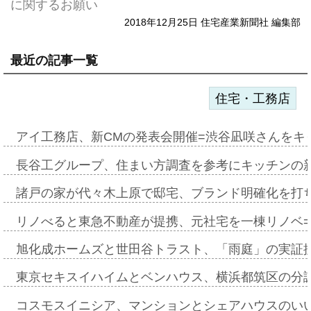
に関するお願い
2018年12月25日 住宅産業新聞社 編集部
最近の記事一覧
住宅・工務店
アイ工務店、新CMの発表会開催=渋谷凪咲さんをキ
長谷工グループ、住まい方調査を参考にキッチンの
諸戸の家が代々木上原で邸宅、ブランド明確化を打
リノべると東急不動産が提携、元社宅を一棟リノベ
旭化成ホームズと世田谷トラスト、「雨庭」の実証
東京セキスイハイムとベンハウス、横浜都筑区の分
コスモスイニシア、マンションとシェアハウスのい