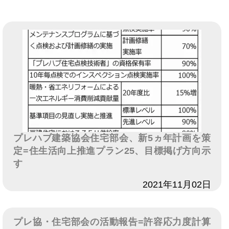
プレハブ建築協会住宅部会、新5ヵ年計画を策
定=住生活向上推進プラン25、目標掲げ方向示
す
日付
2021年11月02日
プレ協・住宅部会の活動報告=許容応力度計算