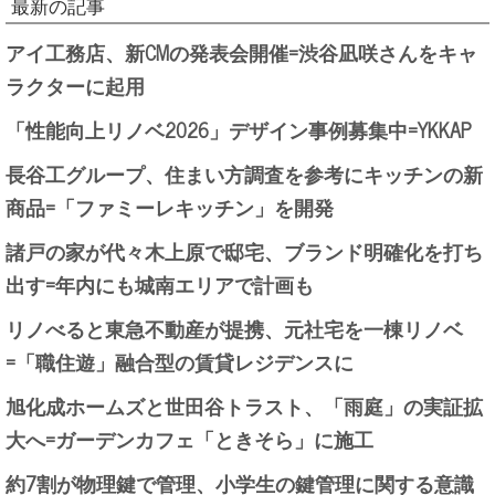
最新の記事
アイ工務店、新CMの発表会開催=渋谷凪咲さんをキャ
ラクターに起用
「性能向上リノベ2026」デザイン事例募集中=YKKAP
長谷工グループ、住まい方調査を参考にキッチンの新
商品=「ファミーレキッチン」を開発
諸戸の家が代々木上原で邸宅、ブランド明確化を打ち
出す=年内にも城南エリアで計画も
リノべると東急不動産が提携、元社宅を一棟リノベ
=「職住遊」融合型の賃貸レジデンスに
旭化成ホームズと世田谷トラスト、「雨庭」の実証拡
大へ=ガーデンカフェ「ときそら」に施工
約7割が物理鍵で管理、小学生の鍵管理に関する意識