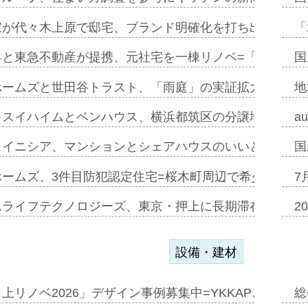
家が代々木上原で邸宅、ブランド明確化を打ち出す=年内
「
ると東急不動産が提携、元社宅を一棟リノベ=「職住遊」
国
ホームズと世田谷トラスト、「雨庭」の実証拡大へ=ガー
地
キスイハイムとベンハウス、横浜都筑区の分譲地開発で初
a
スイニシア、マンションとシェアハウスのいいとこどり
国
ホームズ、3件目防犯認定住宅=桜木町周辺で希少価値の
7
ムライフテクノロジーズ、東京・押上に長期滞在型ホテル
2
設備・建材
上リノベ2026」デザイン事例募集中=YKKAP…
総