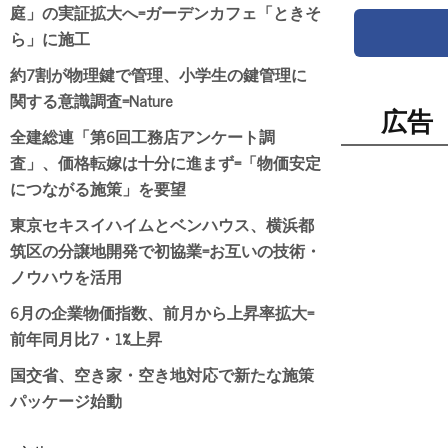
庭」の実証拡大へ=ガーデンカフェ「ときそ
ら」に施工
約7割が物理鍵で管理、小学生の鍵管理に
関する意識調査=Nature
広告
全建総連「第6回工務店アンケート調
査」、価格転嫁は十分に進まず=「物価安定
につながる施策」を要望
東京セキスイハイムとベンハウス、横浜都
筑区の分譲地開発で初協業=お互いの技術・
ノウハウを活用
6月の企業物価指数、前月から上昇率拡大=
前年同月比7・1%上昇
国交省、空き家・空き地対応で新たな施策
パッケージ始動