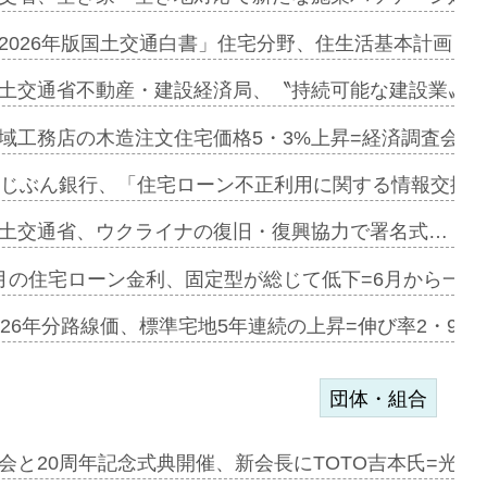
にも城南エ…
2026年版国土交通白書」住宅分野、住生活基本計画を
融合型の賃…
土交通省不動産・建設経済局、〝持続可能な建設業〟の
デンカフェ…
域工務店の木造注文住宅価格5・3%上昇=経済調査会「
協業=お互…
uじぶん銀行、「住宅ローン不正利用に関する情報交換協
のコリビング…
土交通省、ウクライナの復旧・復興協力で署名式…
ある2階建…
月の住宅ローン金利、固定型が総じて低下=6月から一転
第1弾が開…
026年分路線価、標準宅地5年連続の上昇=伸び率2・9%
団体・組合
会と20周年記念式典開催、新会長にTOTO吉本氏=光触