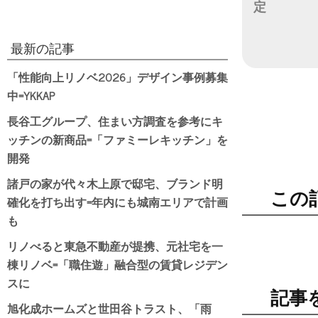
定
日付
最新の記事
「性能向上リノベ2026」デザイン事例募集
中=YKKAP
長谷工グループ、住まい方調査を参考にキ
ッチンの新商品=「ファミーレキッチン」を
開発
諸戸の家が代々木上原で邸宅、ブランド明
この
確化を打ち出す=年内にも城南エリアで計画
も
リノべると東急不動産が提携、元社宅を一
棟リノベ=「職住遊」融合型の賃貸レジデン
スに
記事
旭化成ホームズと世田谷トラスト、「雨