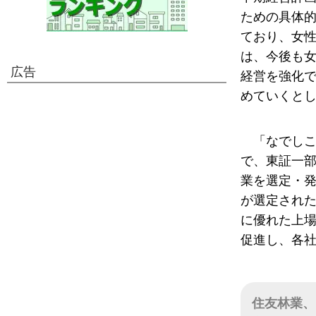
ための具体
ており、女
は、今後も
広告
経営を強化
めていくと
「なでし
で、東証一
業を選定・発
が選定され
に優れた上
促進し、各
住友林業、