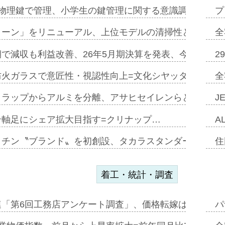
物理鍵で管理、小学生の鍵管理に関する意識調査=Natur
プ
トーン」をリニューアル、上位モデルの清掃性と安全性追
全
で減収も利益改善、26年5月期決算を発表、今期は増収
2
防火ガラスで意匠性・視認性向上=文化シヤッター…
全
クラップからアルミを分離、アサヒセイレンらと協働開発
J
ン軸足にシェア拡大目指す=クリナップ…
A
ッチン〝ブランド〟を初創設、タカラスタンダードが新
住
着工・統計・調査
連「第6回工務店アンケート調査」、価格転嫁は十分に進
パ