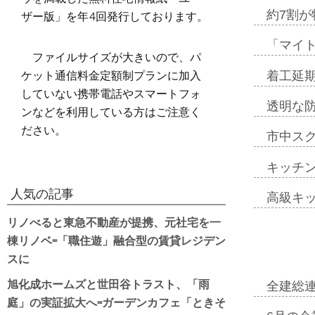
ザー版」を年4回発行しております。
約7割が
「マイ
ファイルサイズが大きいので、パ
ケット通信料金定額制プランに加入
着工延期
していない携帯電話やスマートフォ
透明な
ンなどを利用している方はご注意く
ださい。
市中ス
キッチ
人気の記事
高級キ
リノべると東急不動産が提携、元社宅を一
棟リノベ=「職住遊」融合型の賃貸レジデン
スに
旭化成ホームズと世田谷トラスト、「雨
全建総
庭」の実証拡大へ=ガーデンカフェ「ときそ