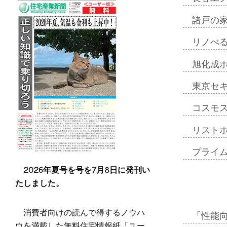
諸戸の
リノべ
旭化成
東京セ
コスモ
リスト
プライ
2026年夏号を号を7月8日に発刊い
たしました。
消費者向けの読んで得するノウハ
「性能向
ウを満載した無料住宅情報紙「ユー