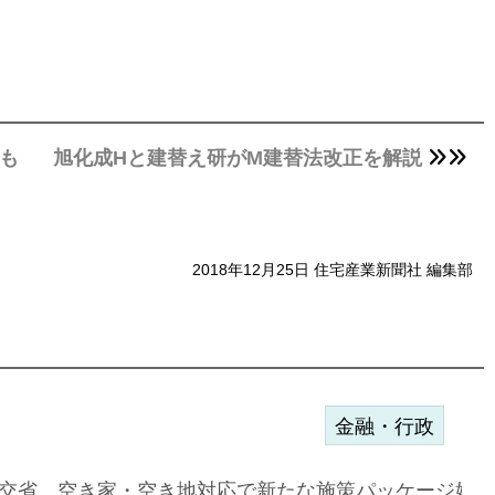
せも
旭化成Hと建替え研がM建替法改正を解説
2018年12月25日 住宅産業新聞社 編集部
金融・行政
ァミーレキ…
交省、空き家・空き地対応で新たな施策パッケージ始動