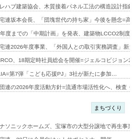
e…
レハブ建築協会、木質接着パネル工法の構造設計指針を
加=リンナ…
宅連坂本会長、「団塊世代の持ち家」今後を懸念=高齢
見込む=…
9年度までの「中期計画」を発表、建築物LCCO2制度へ
宅連2026年度事業、「外国人との取引実務調査」新規に
開始=三協…
ERCO、18期定時社員総会を開催=ジェルコビジョン203
LIA=第7弾「こども応援PJ」3社が新たに参加…
築分譲M専用…
団連の2026年度活動方針=流通市場活性化へ、検査・
まちづくり
まず=「物…
ナソニックホームズ、宝塚市の大型分譲地で再生事業を