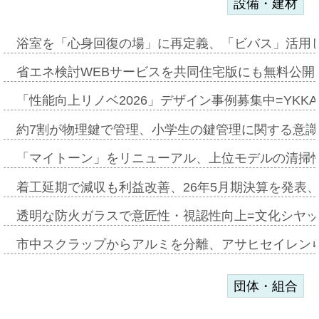
設備・建材
浴室を「心身回復の場」に再定義、「ビバス」活用し
省エネ検討WEBサービスを共同住宅版にも無料公開、
「性能向上リノベ2026」デザイン事例募集中=YKKA
約7割が物理鍵で管理、小学生の鍵管理に関する意識調査
「マイトーン」をリニューアル、上位モデルの清掃
着工延期で減収も利益改善、26年5月期決算を発表
透明な防火ガラスで意匠性・視認性向上=文化シヤ
市中スクラップからアルミを分離、アサヒセイレン
団体・組合