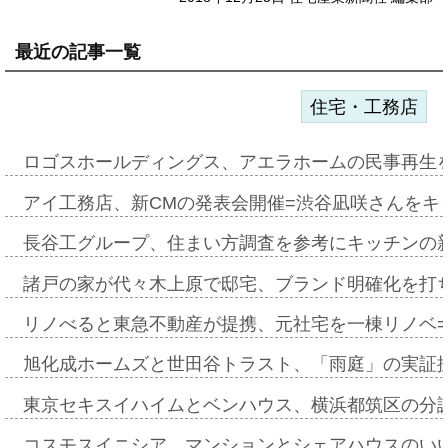
最近の記事一覧
住宅・工務店
ロゴスホールディングス、アエラホームの民事再生
アイ工務店、新CMの発表会開催=渋谷凪咲さんをキ
長谷工グループ、住まい方調査を参考にキッチンの
諸戸の家が代々木上原で邸宅、ブランド明確化を打
リノべると東急不動産が提携、元社宅を一棟リノベ
旭化成ホームズと世田谷トラスト、「雨庭」の実証
東京セキスイハイムとベンハウス、横浜都筑区の分
コスモスイニシア、マンションとシェアハウスのい