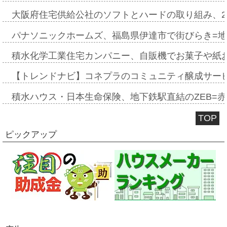
大阪府住宅供給公社のソフトとハードの取り組み、2
パナソニックホームズ、福島県伊達市で街びらき=
積水化学工業住宅カンパニー、自販機でお菓子や紙
【トレンドナビ】コネプラのコミュニティ醸成サー
積水ハウス・日本生命保険、地下鉄駅直結のZEB=赤坂
TOP
ピックアップ