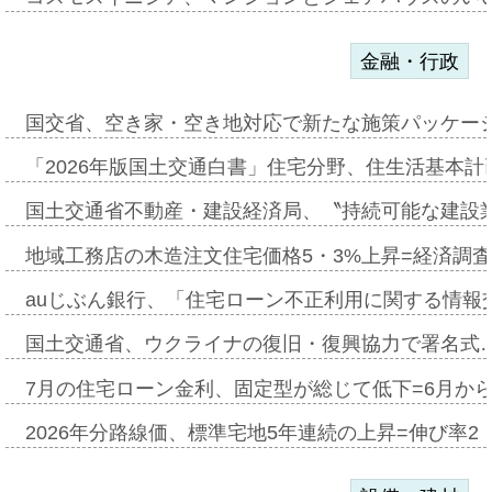
金融・行政
国交省、空き家・空き地対応で新たな施策パッケー
「2026年版国土交通白書」住宅分野、住生活基本計
国土交通省不動産・建設経済局、〝持続可能な建設
地域工務店の木造注文住宅価格5・3%上昇=経済調
auじぶん銀行、「住宅ローン不正利用に関する情報
国土交通省、ウクライナの復旧・復興協力で署名式
7月の住宅ローン金利、固定型が総じて低下=6月か
2026年分路線価、標準宅地5年連続の上昇=伸び率2・