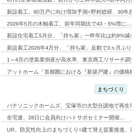
新設着工、80万戸に向け増加予測=野村総研、30年
2026年5月の木軸着工、前年同期比で43・5%増に…
新設住宅着工5月分、「持ち家」一昨年比は約9%減=
新設着工2026年4月分、「持ち家」反動で3ヵ月ぶ
1～4月の塗装業倒産が高水準、東京商工リサーチ調
アットホーム「首都圏における『新築戸建』の価格
まちづくり
パナソニックホームズ、宝塚市の大型分譲地で再生
全宅連、28日に会員向けハトサポセミナー開催…
UR、防災性向上のまちづくり=建て替え提案推進、