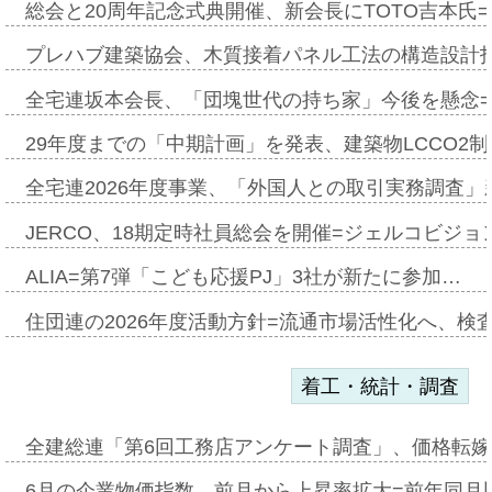
総会と20周年記念式典開催、新会長にTOTO吉本氏
プレハブ建築協会、木質接着パネル工法の構造設計
全宅連坂本会長、「団塊世代の持ち家」今後を懸念
29年度までの「中期計画」を発表、建築物LCCO2
全宅連2026年度事業、「外国人との取引実務調査」新
JERCO、18期定時社員総会を開催=ジェルコビジョン
ALIA=第7弾「こども応援PJ」3社が新たに参加…
住団連の2026年度活動方針=流通市場活性化へ、検
着工・統計・調査
全建総連「第6回工務店アンケート調査」、価格転嫁
6月の企業物価指数、前月から上昇率拡大=前年同月比