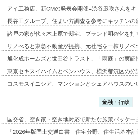
アイ工務店、新CMの発表会開催=渋谷凪咲さんをキ
長谷工グループ、住まい方調査を参考にキッチンの
諸戸の家が代々木上原で邸宅、ブランド明確化を打
リノべると東急不動産が提携、元社宅を一棟リノベ
旭化成ホームズと世田谷トラスト、「雨庭」の実証
東京セキスイハイムとベンハウス、横浜都筑区の分
コスモスイニシア、マンションとシェアハウスのい
金融・行政
国交省、空き家・空き地対応で新たな施策パッケー
「2026年版国土交通白書」住宅分野、住生活基本計