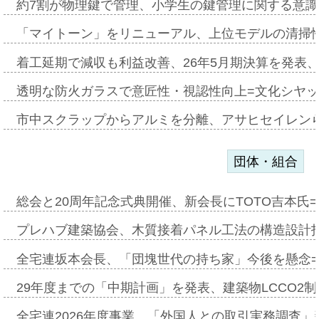
約7割が物理鍵で管理、小学生の鍵管理に関する意識調査
「マイトーン」をリニューアル、上位モデルの清掃
着工延期で減収も利益改善、26年5月期決算を発表
透明な防火ガラスで意匠性・視認性向上=文化シヤ
市中スクラップからアルミを分離、アサヒセイレン
団体・組合
総会と20周年記念式典開催、新会長にTOTO吉本氏
プレハブ建築協会、木質接着パネル工法の構造設計
全宅連坂本会長、「団塊世代の持ち家」今後を懸念
29年度までの「中期計画」を発表、建築物LCCO2
全宅連2026年度事業、「外国人との取引実務調査」新