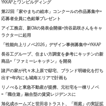
YKKAPとワンビルディング
第22回「家やまちの絵本」コンクールの作品募集中=
応募者全員に色鉛筆プレゼント
アイ工務店、新CMの発表会開催=渋谷凪咲さんをキャ
ラクターに起用
「性能向上リノベ2026」デザイン事例募集中=YKKAP
長谷工グループ、住まい方調査を参考にキッチンの新
商品=「ファミーレキッチン」を開発
諸戸の家が代々木上原で邸宅、ブランド明確化を打ち
出す=年内にも城南エリアで計画も
リノべると東急不動産が提携、元社宅を一棟リノベ
=「職住遊」融合型の賃貸レジデンスに
旭化成ホームズと世田谷トラスト、「雨庭」の実証拡