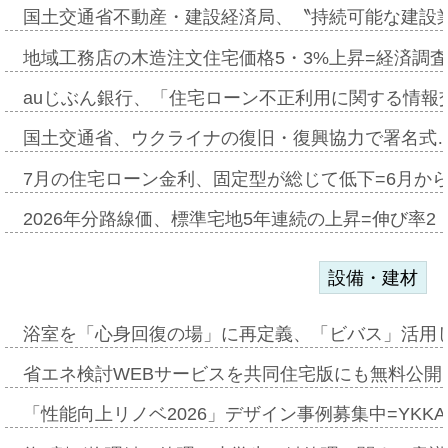
国土交通省不動産・建設経済局、〝持続可能な建設
地域工務店の木造注文住宅価格5・3%上昇=経済調
auじぶん銀行、「住宅ローン不正利用に関する情報
国土交通省、ウクライナの復旧・復興協力で署名式
7月の住宅ローン金利、固定型が総じて低下=6月か
2026年分路線価、標準宅地5年連続の上昇=伸び率2・
設備・建材
浴室を「心身回復の場」に再定義、「ビバス」活用し
省エネ検討WEBサービスを共同住宅版にも無料公開、
「性能向上リノベ2026」デザイン事例募集中=YKKA