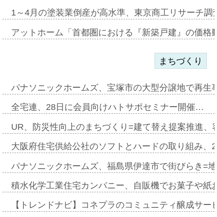
1～4月の塗装業倒産が高水準、東京商工リサーチ調
アットホーム「首都圏における『新築戸建』の価格
まちづくり
パナソニックホームズ、宝塚市の大型分譲地で再生
全宅連、28日に会員向けハトサポセミナー開催…
UR、防災性向上のまちづくり=建て替え提案推進、
大阪府住宅供給公社のソフトとハードの取り組み、2
パナソニックホームズ、福島県伊達市で街びらき=
積水化学工業住宅カンパニー、自販機でお菓子や紙
【トレンドナビ】コネプラのコミュニティ醸成サー