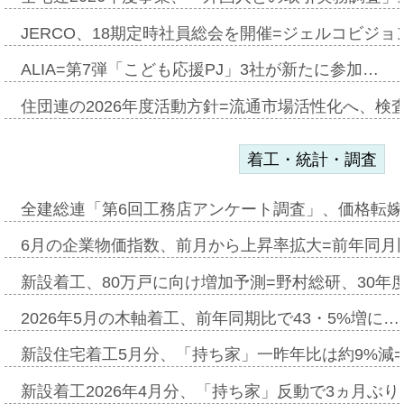
JERCO、18期定時社員総会を開催=ジェルコビジョン
ALIA=第7弾「こども応援PJ」3社が新たに参加…
住団連の2026年度活動方針=流通市場活性化へ、検
着工・統計・調査
全建総連「第6回工務店アンケート調査」、価格転嫁
6月の企業物価指数、前月から上昇率拡大=前年同月比
新設着工、80万戸に向け増加予測=野村総研、30年
2026年5月の木軸着工、前年同期比で43・5%増に…
新設住宅着工5月分、「持ち家」一昨年比は約9%減=
新設着工2026年4月分、「持ち家」反動で3ヵ月ぶ