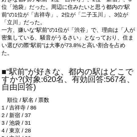
位「池袋」だった。周辺に住みたいと思う都内の“駅
前”の1位が「吉祥寺」、2位が「二子玉川」、3位が
「立川」だった。
一方、嫌いな“駅前”の1位が「渋谷」で、理由は「人が
密集している、騒音がうるさい」となっており、住ま
い選びの際“駅前”は大事が73.8%と高い割合を占め
た。
■“駅前”が好きな、都内の駅はどこで
すか?(対象:620名、有効回答:567名、
自由回答)
順位 / 駅名 / 票数
1 / 吉祥寺 / 86
2 / 新宿 / 37
3 / 池袋 / 31
4 / 東京 / 28