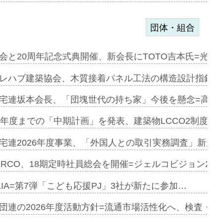
団体・組合
を提案=P…
会と20周年記念式典開催、新会長にTOTO吉本氏=光触
とワンビ…
レハブ建築協会、木質接着パネル工法の構造設計指針を
宅連坂本会長、「団塊世代の持ち家」今後を懸念=高齢
e…
9年度までの「中期計画」を発表、建築物LCCO2制度へ
加=リンナ…
宅連2026年度事業、「外国人との取引実務調査」新規に
見込む=…
ERCO、18期定時社員総会を開催=ジェルコビジョン203
LIA=第7弾「こども応援PJ」3社が新たに参加…
開始=三協…
団連の2026年度活動方針=流通市場活性化へ、検査・