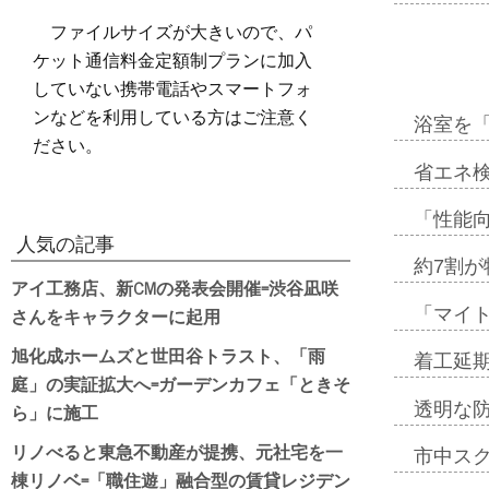
ファイルサイズが大きいので、パ
ケット通信料金定額制プランに加入
していない携帯電話やスマートフォ
ンなどを利用している方はご注意く
浴室を
ださい。
省エネ検
「性能向
人気の記事
約7割が
アイ工務店、新CMの発表会開催=渋谷凪咲
さんをキャラクターに起用
「マイ
旭化成ホームズと世田谷トラスト、「雨
着工延期
庭」の実証拡大へ=ガーデンカフェ「ときそ
ら」に施工
透明な
リノべると東急不動産が提携、元社宅を一
市中ス
棟リノベ=「職住遊」融合型の賃貸レジデン