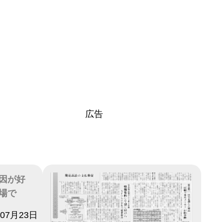
広告
因が好
場で
年07月23日