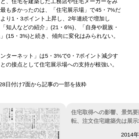
ると、住宅を建築した工務店や住宅メーカーをみ
最も多かったのは、「住宅展示場」で45・7%だ
より1・3ポイント上昇し、2年連続で増加し
「知人などの紹介」(21・6%)、「自身や親族・
」(15・3%)と続き、傾向に変化はみられない。
ンターネット」は5・3%で0・7ポイント減少す
客との接点として住宅展示場への支持が根強い。
7月28日付け7面から記事の一部を抜粋
住宅取得への影響、景気要
転、注文住宅建築先は展示
日付
2014