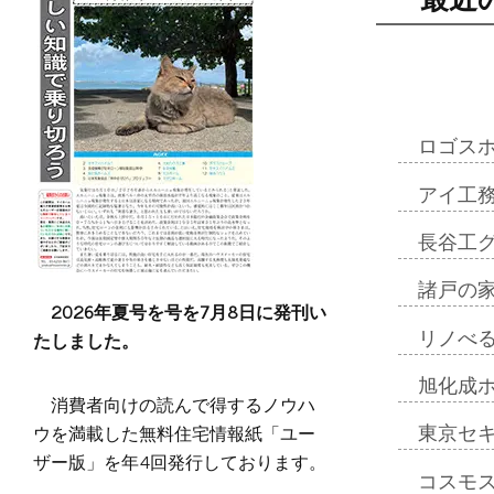
ロゴス
アイ工
長谷工
諸戸の
2026年夏号を号を7月8日に発刊い
たしました。
リノべ
旭化成
消費者向けの読んで得するノウハ
ウを満載した無料住宅情報紙「ユー
東京セ
ザー版」を年4回発行しております。
コスモ