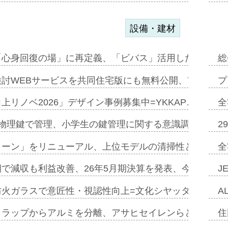
設備・建材
「心身回復の場」に再定義、「ビバス」活用した新入浴法
総
討WEBサービスを共同住宅版にも無料公開、YKKAP
プ
上リノベ2026」デザイン事例募集中=YKKAP…
全
物理鍵で管理、小学生の鍵管理に関する意識調査=Natur
2
トーン」をリニューアル、上位モデルの清掃性と安全性追
全
で減収も利益改善、26年5月期決算を発表、今期は増収
J
防火ガラスで意匠性・視認性向上=文化シヤッター…
A
クラップからアルミを分離、アサヒセイレンらと協働開発
住