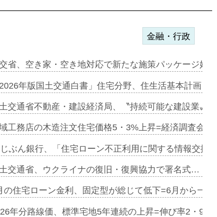
金融・行政
ンサー契約…
交省、空き家・空き地対応で新たな施策パッケージ始動
に起用…
2026年版国土交通白書」住宅分野、住生活基本計画を
ァミーレキ…
土交通省不動産・建設経済局、〝持続可能な建設業〟の
にも城南エ…
域工務店の木造注文住宅価格5・3%上昇=経済調査会「
融合型の賃…
uじぶん銀行、「住宅ローン不正利用に関する情報交換協
デンカフェ…
土交通省、ウクライナの復旧・復興協力で署名式…
協業=お互…
月の住宅ローン金利、固定型が総じて低下=6月から一転
のコリビング…
026年分路線価、標準宅地5年連続の上昇=伸び率2・9%