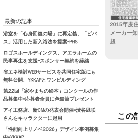
最新の記事
2015年
浴室を「心身回復の場」に再定義、「ビバ
メーカー知
ス」活用した新入浴法を提案=PHS
超
ロゴスホールディングス、アエラホームの
日付
民事再生を支援=スポンサー契約を締結
省エネ検討WEBサービスを共同住宅版にも
無料公開、YKKAPとワンビルディング
第22回「家やまちの絵本」コンクールの作
品募集中=応募者全員に色鉛筆プレゼント
アイ工務店、新CMの発表会開催=渋谷凪咲
この
さんをキャラクターに起用
「性能向上リノベ2026」デザイン事例募集
中=YKKAP