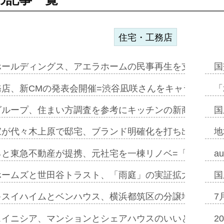
住宅・工務店
ホールディングス、アエラホームの民事再生を支援=スポ
国
務店、新CMの発表会開催=渋谷凪咲さんをキャラクター
「
グループ、住まい方調査を参考にキッチンの新商品=「フ
国
家が代々木上原で邸宅、ブランド明確化を打ち出す=年内
地
ると東急不動産が提携、元社宅を一棟リノベ=「職住遊」
a
ホームズと世田谷トラスト、「雨庭」の実証拡大へ=ガー
国
キスイハイムとベンハウス、横浜都筑区の分譲地開発で初
7
スイニシア、マンションとシェアハウスのいいとこどり
2