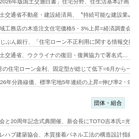
に起用…
2026年版国土交通白書」住宅分野、住生活基本計画を
ァミーレキ…
土交通省不動産・建設経済局、〝持続可能な建設業〟の
にも城南エ…
域工務店の木造注文住宅価格5・3%上昇=経済調査会「
融合型の賃…
uじぶん銀行、「住宅ローン不正利用に関する情報交換協
デンカフェ…
土交通省、ウクライナの復旧・復興協力で署名式…
協業=お互…
月の住宅ローン金利、固定型が総じて低下=6月から一転
のコリビング…
026年分路線価、標準宅地5年連続の上昇=伸び率2・9%
団体・組合
を提案=P…
会と20周年記念式典開催、新会長にTOTO吉本氏=光触
とワンビ…
レハブ建築協会、木質接着パネル工法の構造設計指針を