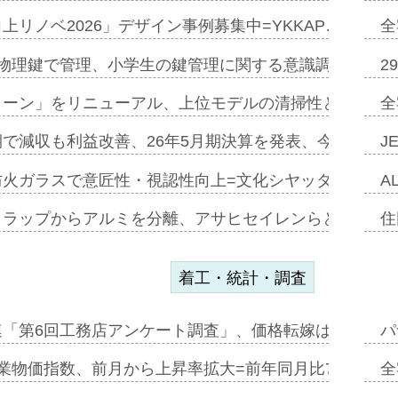
上リノベ2026」デザイン事例募集中=YKKAP…
全
物理鍵で管理、小学生の鍵管理に関する意識調査=Natur
2
トーン」をリニューアル、上位モデルの清掃性と安全性追
全
で減収も利益改善、26年5月期決算を発表、今期は増収
J
防火ガラスで意匠性・視認性向上=文化シヤッター…
A
クラップからアルミを分離、アサヒセイレンらと協働開発
住
着工・統計・調査
連「第6回工務店アンケート調査」、価格転嫁は十分に進
パ
業物価指数、前月から上昇率拡大=前年同月比7・1%上
全