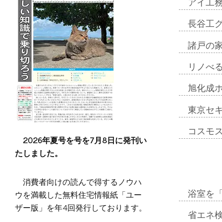
アイ工
長谷工
諸戸の
リノべ
旭化成
東京セ
コスモ
2026年夏号を号を7月8日に発刊い
たしました。
消費者向けの読んで得するノウハ
ウを満載した無料住宅情報紙「ユー
浴室を
ザー版」を年4回発行しております。
省エネ検