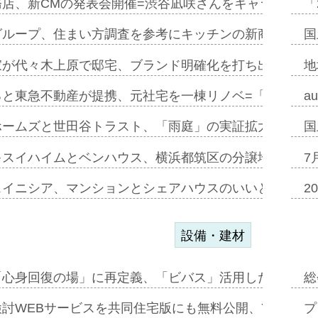
務店、新CMの発表会開催=渋谷凪咲さんをキャラクター
「
グループ、住まい方調査を参考にキッチンの新商品=「フ
国
家が代々木上原で邸宅、ブランド明確化を打ち出す=年内
地
ると東急不動産が提携、元社宅を一棟リノベ=「職住遊」
a
ホームズと世田谷トラスト、「雨庭」の実証拡大へ=ガー
国
キスイハイムとベンハウス、横浜都筑区の分譲地開発で初
7
スイニシア、マンションとシェアハウスのいいとこどり
2
設備・建材
「心身回復の場」に再定義、「ビバス」活用した新入浴法
総
討WEBサービスを共同住宅版にも無料公開、YKKAP
プ