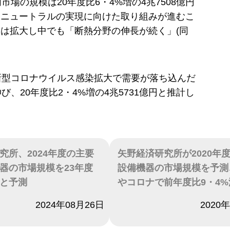
同市場の規模は20年度比6・4%増の4兆7508億円
ンニュートラルの実現に向けた取り組みが進むこ
は拡大し中でも「断熱分野の伸長が続く」(同
新型コロナウイルス感染拡大で需要が落ち込んだ
び、20年度比2・4%増の4兆5731億円と推計し
究所、2024年度の主要
矢野経済研究所が2020年
器の市場規模を23年度
設備機器の市場規模を予測
増と予測
やコロナで前年度比9・4%
2024年08月26日
日付
2020