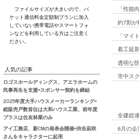
ファイルサイズが大きいので、パ
「性能向
ケット通信料金定額制プランに加入
約7割が
していない携帯電話やスマートフォ
ンなどを利用している方はご注意く
「マイ
ださい。
着工延期
透明な
人気の記事
市中ス
ロゴスホールディングス、アエラホームの
民事再生を支援=スポンサー契約を締結
2025年度大手ハウスメーカーランキング=
総販売戸数首位は大和ハウス工業、前年度
全建総
プラスは住友林業のみ
アイ工務店、新CMの発表会開催=渋谷凪咲
6月の企
さんをキャラクターに起用