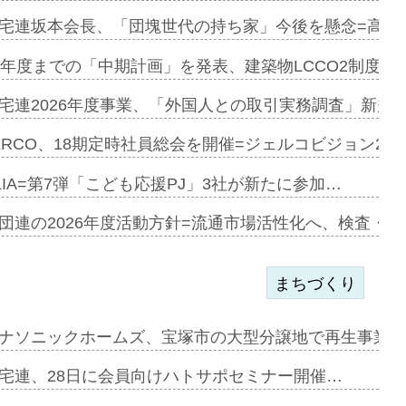
宅連坂本会長、「団塊世代の持ち家」今後を懸念=高齢
e…
9年度までの「中期計画」を発表、建築物LCCO2制度へ
加=リンナ…
宅連2026年度事業、「外国人との取引実務調査」新規に
見込む=…
ERCO、18期定時社員総会を開催=ジェルコビジョン203
LIA=第7弾「こども応援PJ」3社が新たに参加…
開始=三協…
団連の2026年度活動方針=流通市場活性化へ、検査・
まちづくり
まず=「物…
ナソニックホームズ、宝塚市の大型分譲地で再生事業を
昇…
宅連、28日に会員向けハトサポセミナー開催…