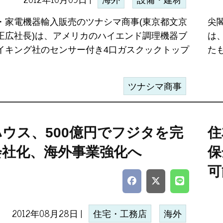
海外
設備・建材
・家電機器輸入販売のツナシマ商事(東京都文京
尖
正広社長)は、アメリカのハイエンド調理機器ブ
は
イキング社のセンサー付き4口ガスクックトップ
たも
ツナシマ商事
ウス、500億円でフジタを完
住
会社化、海外事業強化へ
保
可
2012年08月28日 |
住宅・工務店
海外