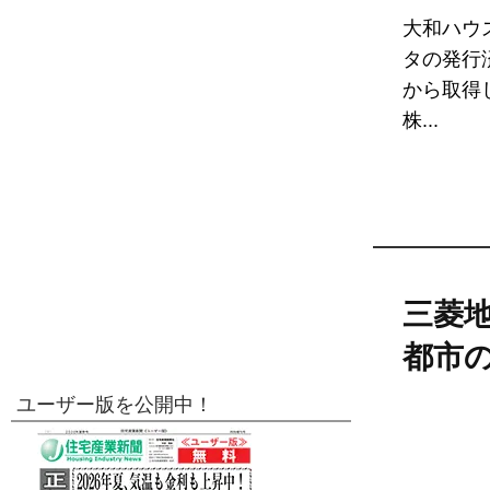
大和ハウ
タの発行
から取得
株...
三菱
都市
ユーザー版を公開中！