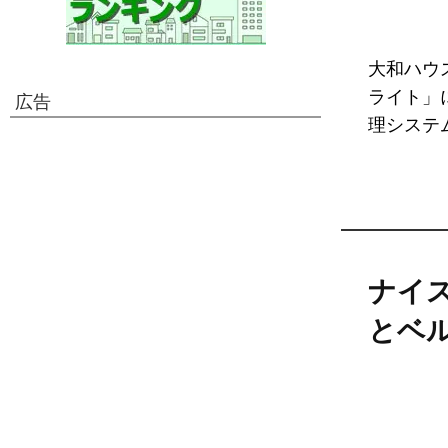
大和ハウ
ライト」
広告
理システム
ナイ
とベ