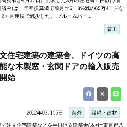
国商務省が4月17日に公表した3月の住宅着工件数(季節
整済み)は、年率換算値で前月比5・8%減の65万4千戸な
2ヵ月連続で減少した。 ブルームバー...
着工
文住宅建築の建築舎、ドイツの高
能な木製窓・玄関ドアの輸入販売
開始
2012年03月05日 |
海外
設備・建材
東で注文住宅建築などを手掛ける建築舎(本社=東京都八