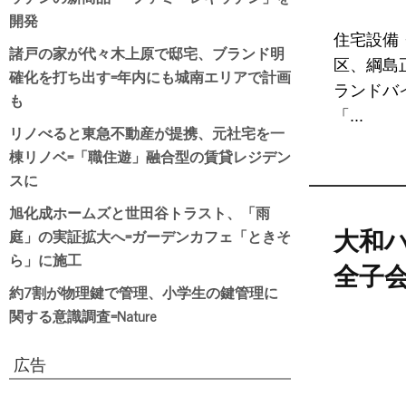
開発
住宅設備
諸戸の家が代々木上原で邸宅、ブランド明
区、綱島
確化を打ち出す=年内にも城南エリアで計画
ランドバ
も
「...
リノべると東急不動産が提携、元社宅を一
棟リノベ=「職住遊」融合型の賃貸レジデン
スに
旭化成ホームズと世田谷トラスト、「雨
庭」の実証拡大へ=ガーデンカフェ「ときそ
大和ハ
ら」に施工
全子
約7割が物理鍵で管理、小学生の鍵管理に
関する意識調査=Nature
広告