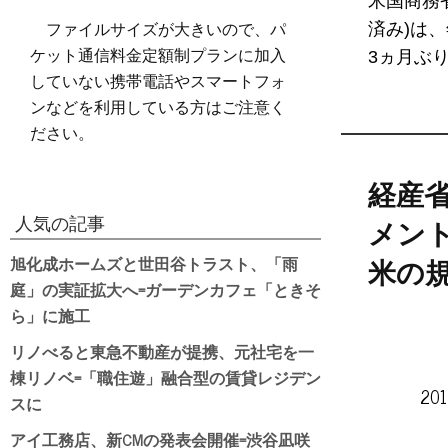
米国商務
ファイルサイズが大きいので、パ
済み)は
ケット通信料金定額制プランに加入
3ヵ月ぶ
していない携帯電話やスマートフォ
ンなどを利用している方はご注意く
ださい。
経産
人気の記事
メン
旭化成ホームズと世田谷トラスト、「雨
米の
庭」の実証拡大へ=ガーデンカフェ「ときそ
ら」に施工
リノべると東急不動産が提携、元社宅を一
棟リノベ=「職住遊」融合型の賃貸レジデン
20
スに
アイ工務店、新CMの発表会開催=渋谷凪咲