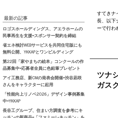
すてきナ
最新の記事
長、以下
ロゴスホールディングス、アエラホームの
ーで行われ
民事再生を支援=スポンサー契約を締結
省エネ検討WEBサービスを共同住宅版にも
無料公開、YKKAPとワンビルディング
第22回「家やまちの絵本」コンクールの作
品募集中=応募者全員に色鉛筆プレゼント
ツナ
アイ工務店、新CMの発表会開催=渋谷凪咲
さんをキャラクターに起用
ガス
「性能向上リノベ2026」デザイン事例募集
中=YKKAP
長谷工グループ、住まい方調査を参考にキ
ッチンの新商品=「ファミーレキッチン」を