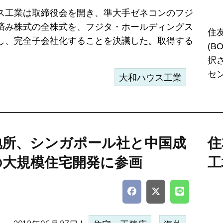
ス工業は取締役会を開き、準大手ゼネコンのフジ
済み株式の全株式を、フジタ・ホールディングス
住
し、完全子会社化することを決議した。取得する
(
択
セン.
大和ハウス工業
地所、シンガポール社と中国成
住
の大規模住宅開発に参画
工