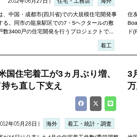
2012年06月27日 |
住宅・工務店
海外
は、中国・成都市(四川省)での大規模住宅開発事
住友
する。同市の龍泉駅区での7・5ヘクタールの敷
Bo
数3400戸の住宅開発を行うプロジェクトで...
ド(
着工
の米国住宅着工が3ヵ月ぶり増、
3
て持ち直し下支え
万
2012年05月28日 |
海外
着工・統計・調査