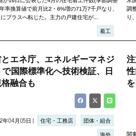
省が16日に公表した4月の住宅着工件数(季節調整
米
、年率換算値で前月比2・6%増の71万7千戸なり、
調
りにプラスへ転じた。主力の戸建住宅が...
り、
着工
省とエネ庁、エネルギーマネジ
注
トで国際標準化へ技術検証、日
性
規格融合も
を
12年04月05日 |
住宅・工務店
団体・組合
関
海外