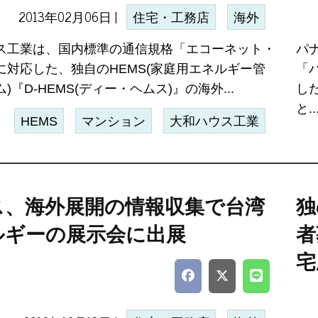
2013年02月06日 |
住宅・工務店
海外
ス工業は、国内標準の通信規格「エコーネット・
パ
に対応した、独自のHEMS(家庭用エネルギー管
「
)『D-HEMS(ディー・ヘムス)』の海外...
し
と..
HEMS
マンション
大和ハウス工業
ス、海外展開の情報収集で台湾
独
ルギーの展示会に出展
者
宅