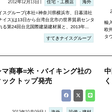
2012年12月13日 |
住宅・工務店
海外
イスグループ(本社=神奈川県横浜市、日暮清社
ナイス)は13日から台湾台北市の世界貿易センタ
輸
る第24回台北国際建築建材展と、2013年...
欧
タ
すてきナイスグループ
シマ商事=米・バイキング社の
中
クックトップ発売
く
2012年10月09日 |