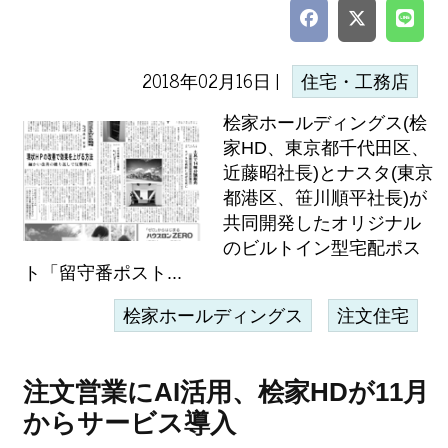
2018年02月16日 |
住宅・工務店
桧家ホールディングス(桧
家HD、東京都千代田区、
近藤昭社長)とナスタ(東京
都港区、笹川順平社長)が
共同開発したオリジナル
のビルトイン型宅配ポス
ト「留守番ポスト...
桧家ホールディングス
注文住宅
注文営業にAI活用、桧家HDが11月
からサービス導入