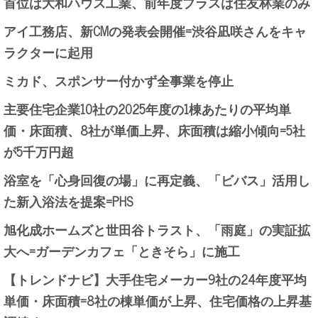
首位は大和ハウス工業、前年度プラスは住友林業のみ
アイ工務店、新CMの発表会開催=渋谷凪咲さんをキャ
ラクターに起用
ミカド、スポンサー付かず全事業を停止
主要住宅企業10社の2025年度の1棟あたりの平均単
価・床面積、8社が単価上昇、床面積は縮小傾向=5社
が5千万円超
浴室を「心身回復の場」に再定義、「ビバス」活用し
た新入浴法を提案=PHS
旭化成ホームズと世田谷トラスト、「雨庭」の実証拡
大へ=ガーデンカフェ「ときそら」に施工
【トレンドナビ】大手住宅メーカー9社の24年度平均
単価・床面積=8社の棟単価が上昇、住宅価格の上昇基