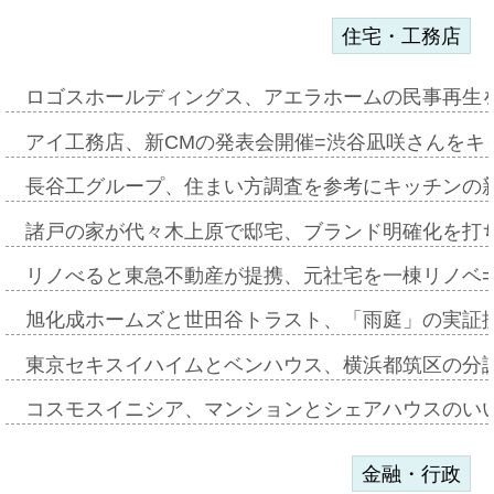
住宅・工務店
ロゴスホールディングス、アエラホームの民事再生
アイ工務店、新CMの発表会開催=渋谷凪咲さんをキ
長谷工グループ、住まい方調査を参考にキッチンの
諸戸の家が代々木上原で邸宅、ブランド明確化を打
リノべると東急不動産が提携、元社宅を一棟リノベ
旭化成ホームズと世田谷トラスト、「雨庭」の実証
東京セキスイハイムとベンハウス、横浜都筑区の分
コスモスイニシア、マンションとシェアハウスのい
金融・行政