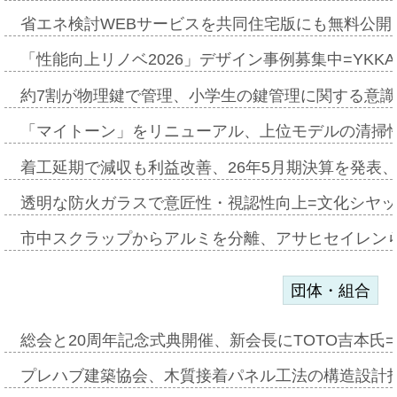
省エネ検討WEBサービスを共同住宅版にも無料公開、
「性能向上リノベ2026」デザイン事例募集中=YKKA
約7割が物理鍵で管理、小学生の鍵管理に関する意識調査
「マイトーン」をリニューアル、上位モデルの清掃
着工延期で減収も利益改善、26年5月期決算を発表
透明な防火ガラスで意匠性・視認性向上=文化シヤ
市中スクラップからアルミを分離、アサヒセイレン
団体・組合
総会と20周年記念式典開催、新会長にTOTO吉本氏
プレハブ建築協会、木質接着パネル工法の構造設計