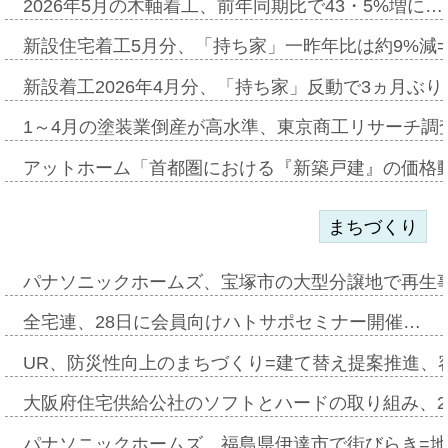
2026年5月の木軸着工、前年同期比で43・5%増に…
新設住宅着工5月分、「持ち家」一昨年比は約9%減=
新設着工2026年4月分、「持ち家」反動で3ヵ月ぶ
1～4月の塗装業倒産が高水準、東京商工リサーチ調
アットホーム「首都圏における『新築戸建』の価格
まちづくり
パナソニックホームズ、宝塚市の大型分譲地で再生
全宅連、28日に会員向けハトサポセミナー開催…
UR、防災性向上のまちづくり=建て替え提案推進、
大阪府住宅供給公社のソフトとハードの取り組み、2
パナソニックホームズ、福島県伊達市で街びらき=