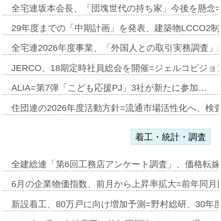
全宅連坂本会長、「団塊世代の持ち家」今後を懸念
29年度までの「中期計画」を発表、建築物LCCO2
全宅連2026年度事業、「外国人との取引実務調査」新
JERCO、18期定時社員総会を開催=ジェルコビジョン
ALIA=第7弾「こども応援PJ」3社が新たに参加…
住団連の2026年度活動方針=流通市場活性化へ、検
着工・統計・調査
全建総連「第6回工務店アンケート調査」、価格転嫁
6月の企業物価指数、前月から上昇率拡大=前年同月比
新設着工、80万戸に向け増加予測=野村総研、30年