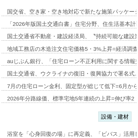
国交省、空き家・空き地対応で新たな施策パッケー
「2026年版国土交通白書」住宅分野、住生活基本計
国土交通省不動産・建設経済局、〝持続可能な建設
地域工務店の木造注文住宅価格5・3%上昇=経済調
auじぶん銀行、「住宅ローン不正利用に関する情報
国土交通省、ウクライナの復旧・復興協力で署名式
7月の住宅ローン金利、固定型が総じて低下=6月か
2026年分路線価、標準宅地5年連続の上昇=伸び率2・
設備・建材
浴室を「心身回復の場」に再定義、「ビバス」活用し