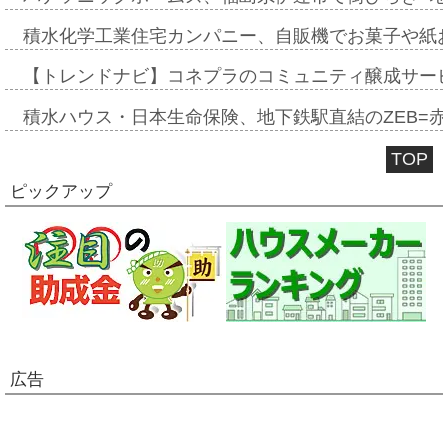
積水化学工業住宅カンパニー、自販機でお菓子や紙
【トレンドナビ】コネプラのコミュニティ醸成サー
積水ハウス・日本生命保険、地下鉄駅直結のZEB=赤坂
TOP
ピックアップ
広告