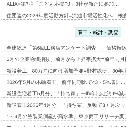
ALIA=第7弾「こども応援PJ」3社が新たに参加…
住団連の2026年度活動方針=流通市場活性化へ、検
着工・統計・調査
全建総連「第6回工務店アンケート調査」、価格転嫁
6月の企業物価指数、前月から上昇率拡大=前年同月比
新設着工、80万戸に向け増加予測=野村総研、30年
2026年5月の木軸着工、前年同期比で43・5%増に…
新設住宅着工5月分、「持ち家」一昨年比は約9%減=
新設着工2026年4月分、「持ち家」反動で3ヵ月ぶ
1～4月の塗装業倒産が高水準、東京商工リサーチ調