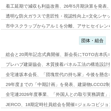
着工延期で減収も利益改善、26年5月期決算を発表
透明な防火ガラスで意匠性・視認性向上=文化シヤ
市中スクラップからアルミを分離、アサヒセイレン
団体・組合
総会と20周年記念式典開催、新会長にTOTO吉本氏
プレハブ建築協会、木質接着パネル工法の構造設計
全宅連坂本会長、「団塊世代の持ち家」今後を懸念
29年度までの「中期計画」を発表、建築物LCCO2
全宅連2026年度事業、「外国人との取引実務調査」新
JERCO、18期定時社員総会を開催=ジェルコビジョン