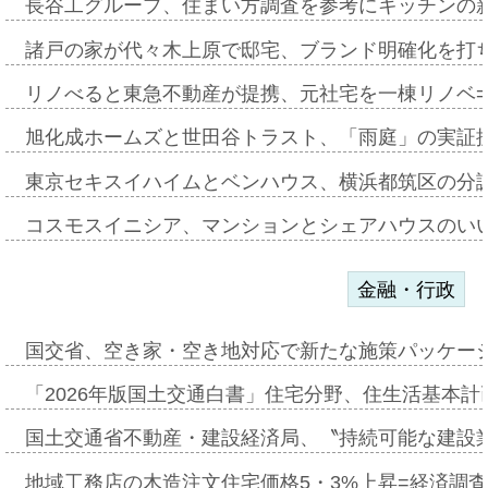
長谷工グループ、住まい方調査を参考にキッチンの
諸戸の家が代々木上原で邸宅、ブランド明確化を打
リノべると東急不動産が提携、元社宅を一棟リノベ
旭化成ホームズと世田谷トラスト、「雨庭」の実証
東京セキスイハイムとベンハウス、横浜都筑区の分
コスモスイニシア、マンションとシェアハウスのい
金融・行政
国交省、空き家・空き地対応で新たな施策パッケー
「2026年版国土交通白書」住宅分野、住生活基本計
国土交通省不動産・建設経済局、〝持続可能な建設
地域工務店の木造注文住宅価格5・3%上昇=経済調