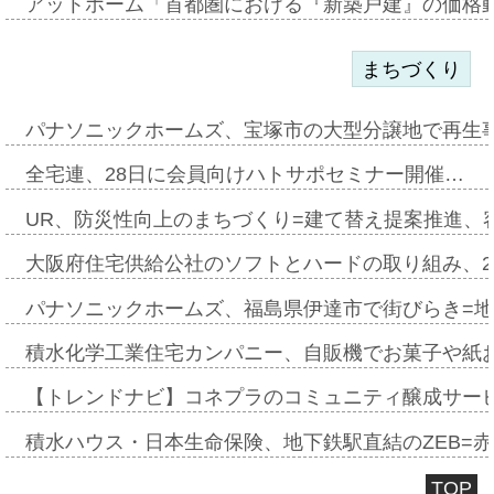
アットホーム「首都圏における『新築戸建』の価格
まちづくり
パナソニックホームズ、宝塚市の大型分譲地で再生
全宅連、28日に会員向けハトサポセミナー開催…
UR、防災性向上のまちづくり=建て替え提案推進、
大阪府住宅供給公社のソフトとハードの取り組み、2
パナソニックホームズ、福島県伊達市で街びらき=
積水化学工業住宅カンパニー、自販機でお菓子や紙
【トレンドナビ】コネプラのコミュニティ醸成サー
積水ハウス・日本生命保険、地下鉄駅直結のZEB=赤坂
TOP