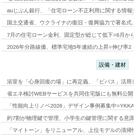
auじぶん銀行、「住宅ローン不正利用に関する情報
国土交通省、ウクライナの復旧・復興協力で署名式
7月の住宅ローン金利、固定型が総じて低下=6月か
2026年分路線価、標準宅地5年連続の上昇=伸び率2・
設備・建材
浴室を「心身回復の場」に再定義、「ビバス」活用し
省エネ検討WEBサービスを共同住宅版にも無料公開、
「性能向上リノベ2026」デザイン事例募集中=YKKA
約7割が物理鍵で管理、小学生の鍵管理に関する意識調査
「マイトーン」をリニューアル、上位モデルの清掃