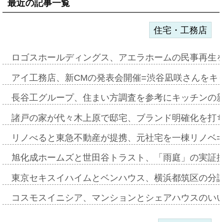
最近の記事一覧
住宅・工務店
ロゴスホールディングス、アエラホームの民事再生
アイ工務店、新CMの発表会開催=渋谷凪咲さんをキ
長谷工グループ、住まい方調査を参考にキッチンの
諸戸の家が代々木上原で邸宅、ブランド明確化を打
リノべると東急不動産が提携、元社宅を一棟リノベ
旭化成ホームズと世田谷トラスト、「雨庭」の実証
東京セキスイハイムとベンハウス、横浜都筑区の分
コスモスイニシア、マンションとシェアハウスのい