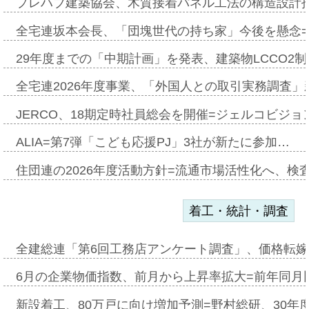
プレハブ建築協会、木質接着パネル工法の構造設計
全宅連坂本会長、「団塊世代の持ち家」今後を懸念
29年度までの「中期計画」を発表、建築物LCCO2
全宅連2026年度事業、「外国人との取引実務調査」新
JERCO、18期定時社員総会を開催=ジェルコビジョン
ALIA=第7弾「こども応援PJ」3社が新たに参加…
住団連の2026年度活動方針=流通市場活性化へ、検
着工・統計・調査
全建総連「第6回工務店アンケート調査」、価格転嫁
6月の企業物価指数、前月から上昇率拡大=前年同月比
新設着工、80万戸に向け増加予測=野村総研、30年