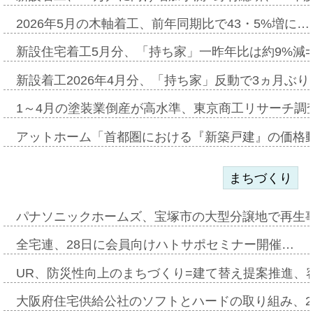
2026年5月の木軸着工、前年同期比で43・5%増に…
新設住宅着工5月分、「持ち家」一昨年比は約9%減=
新設着工2026年4月分、「持ち家」反動で3ヵ月ぶ
1～4月の塗装業倒産が高水準、東京商工リサーチ調
アットホーム「首都圏における『新築戸建』の価格
まちづくり
パナソニックホームズ、宝塚市の大型分譲地で再生
全宅連、28日に会員向けハトサポセミナー開催…
UR、防災性向上のまちづくり=建て替え提案推進、
大阪府住宅供給公社のソフトとハードの取り組み、2