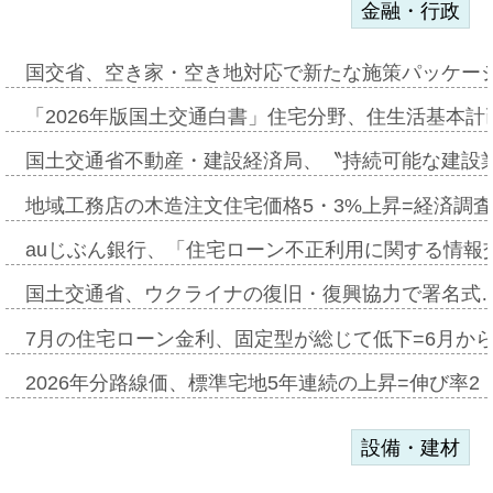
金融・行政
国交省、空き家・空き地対応で新たな施策パッケー
「2026年版国土交通白書」住宅分野、住生活基本計
国土交通省不動産・建設経済局、〝持続可能な建設
地域工務店の木造注文住宅価格5・3%上昇=経済調
auじぶん銀行、「住宅ローン不正利用に関する情報
国土交通省、ウクライナの復旧・復興協力で署名式
7月の住宅ローン金利、固定型が総じて低下=6月か
2026年分路線価、標準宅地5年連続の上昇=伸び率2・
設備・建材