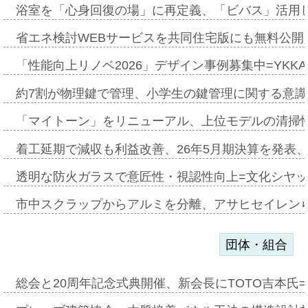
浴室を「心身回復の場」に再定義、「ビバス」活用し
省エネ検討WEBサービスを共同住宅版にも無料公開、
「性能向上リノベ2026」デザイン事例募集中=YKKA
約7割が物理鍵で管理、小学生の鍵管理に関する意識調査
「マイトーン」をリニューアル、上位モデルの清掃
着工延期で減収も利益改善、26年5月期決算を発表
透明な防火ガラスで意匠性・視認性向上=文化シヤ
市中スクラップからアルミを分離、アサヒセイレン
団体・組合
総会と20周年記念式典開催、新会長にTOTO吉本氏