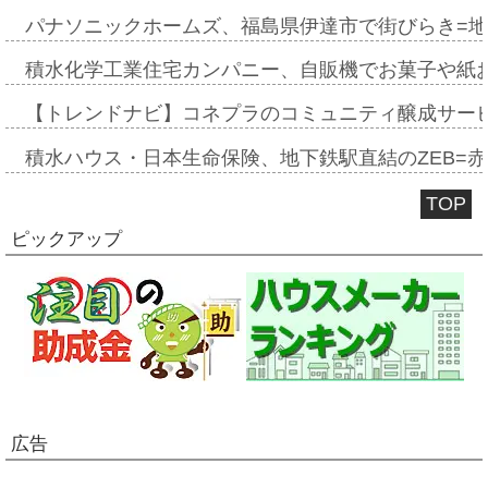
パナソニックホームズ、福島県伊達市で街びらき=
積水化学工業住宅カンパニー、自販機でお菓子や紙
【トレンドナビ】コネプラのコミュニティ醸成サー
積水ハウス・日本生命保険、地下鉄駅直結のZEB=赤坂
TOP
ピックアップ
広告