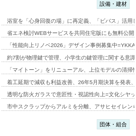
設備・建材
浴室を「心身回復の場」に再定義、「ビバス」活用し
省エネ検討WEBサービスを共同住宅版にも無料公開、
「性能向上リノベ2026」デザイン事例募集中=YKKA
約7割が物理鍵で管理、小学生の鍵管理に関する意識調査
「マイトーン」をリニューアル、上位モデルの清掃
着工延期で減収も利益改善、26年5月期決算を発表
透明な防火ガラスで意匠性・視認性向上=文化シヤ
市中スクラップからアルミを分離、アサヒセイレン
団体・組合