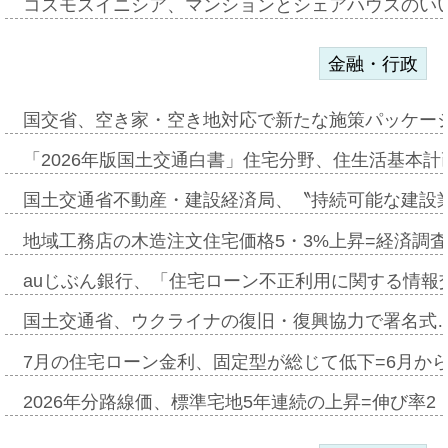
コスモスイニシア、マンションとシェアハウスのい
金融・行政
国交省、空き家・空き地対応で新たな施策パッケー
「2026年版国土交通白書」住宅分野、住生活基本計
国土交通省不動産・建設経済局、〝持続可能な建設
地域工務店の木造注文住宅価格5・3%上昇=経済調
auじぶん銀行、「住宅ローン不正利用に関する情報
国土交通省、ウクライナの復旧・復興協力で署名式
7月の住宅ローン金利、固定型が総じて低下=6月か
2026年分路線価、標準宅地5年連続の上昇=伸び率2・