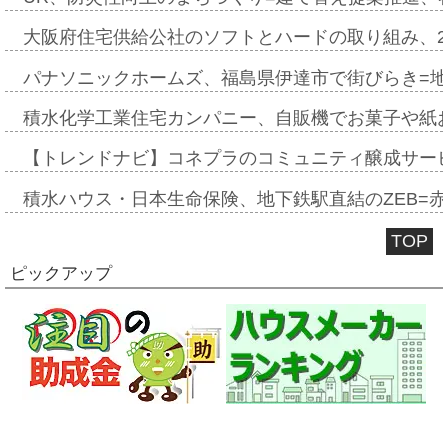
大阪府住宅供給公社のソフトとハードの取り組み、2
パナソニックホームズ、福島県伊達市で街びらき=
積水化学工業住宅カンパニー、自販機でお菓子や紙
【トレンドナビ】コネプラのコミュニティ醸成サー
積水ハウス・日本生命保険、地下鉄駅直結のZEB=赤坂
TOP
ピックアップ