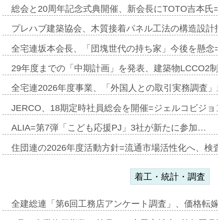
総会と20周年記念式典開催、新会長にTOTO吉本氏
プレハブ建築協会、木質接着パネル工法の構造設計
全宅連坂本会長、「団塊世代の持ち家」今後を懸念
29年度までの「中期計画」を発表、建築物LCCO2
全宅連2026年度事業、「外国人との取引実務調査」新
JERCO、18期定時社員総会を開催=ジェルコビジョン
ALIA=第7弾「こども応援PJ」3社が新たに参加…
住団連の2026年度活動方針=流通市場活性化へ、検
着工・統計・調査
全建総連「第6回工務店アンケート調査」、価格転嫁