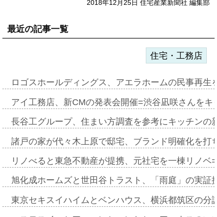
2018年12月25日 住宅産業新聞社 編集部
最近の記事一覧
住宅・工務店
ロゴスホールディングス、アエラホームの民事再生
アイ工務店、新CMの発表会開催=渋谷凪咲さんをキ
長谷工グループ、住まい方調査を参考にキッチンの
諸戸の家が代々木上原で邸宅、ブランド明確化を打
リノべると東急不動産が提携、元社宅を一棟リノベ
旭化成ホームズと世田谷トラスト、「雨庭」の実証
東京セキスイハイムとベンハウス、横浜都筑区の分