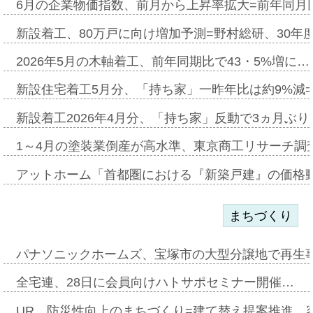
6月の企業物価指数、前月から上昇率拡大=前年同月比
新設着工、80万戸に向け増加予測=野村総研、30年
2026年5月の木軸着工、前年同期比で43・5%増に…
新設住宅着工5月分、「持ち家」一昨年比は約9%減=
新設着工2026年4月分、「持ち家」反動で3ヵ月ぶ
1～4月の塗装業倒産が高水準、東京商工リサーチ調
アットホーム「首都圏における『新築戸建』の価格
まちづくり
パナソニックホームズ、宝塚市の大型分譲地で再生
全宅連、28日に会員向けハトサポセミナー開催…
UR、防災性向上のまちづくり=建て替え提案推進、